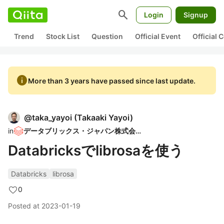
search
Login
Signup
Trend
Stock List
Question
Official Event
Official
info
More than 3 years have passed since last update.
@
taka_yayoi
(
Takaaki Yayoi
)
in
データブリックス・ジャパン株式会社
Databricksでlibrosaを使う
Databricks
librosa
0
Posted at
2023-01-19