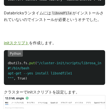
Databricksランタイムには
がインストールさ
libsndfile
れていないのでインストールが必要というオチでした。
initスクリプト
を作成します。
Python
dbutils
.
fs
.
put
(
"
/cluster-init/scripts/librosa_init_s
#!/bin/bash

"""
,
True
)
クラスターでinitスクリプトを設定します。