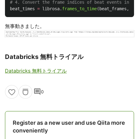
beat_times
=
librosa
.
frames_to_time
(
beat_frames
,
sr
=
無事動きました。
Databricks 無料トライアル
Databricks 無料トライアル
comment
0
Register as a new user and use Qiita more
conveniently