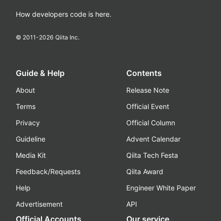
How developers code is here.
© 2011-
2026
Qiita Inc.
Guide & Help
Contents
About
Release Note
Terms
Official Event
Privacy
Official Column
Guideline
Advent Calendar
Media Kit
Qiita Tech Festa
Feedback/Requests
Qiita Award
Help
Engineer White Paper
Advertisement
API
Official Accounts
Our service