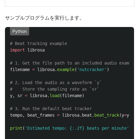
サンプルプログラムを実行します。
Python
import
librosa
filename
=
librosa
.
example
(
'
nutcracker
'
)
# 2. Load the audio as a waveform `y`

y
,
sr
=
librosa
.
load
(
filename
)
tempo
,
beat_frames
=
librosa
.
beat
.
beat_track
(
y
=
y
,
sr
print
(
'
Estimated tempo: {:.2f} beats per minute
'
.
for