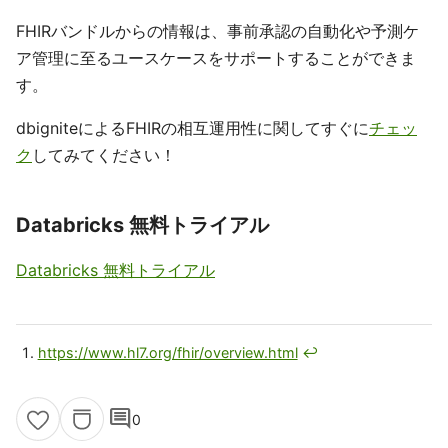
FHIRバンドルからの情報は、事前承認の自動化や予測ケ
ア管理に至るユースケースをサポートすることができま
す。
dbigniteによるFHIRの相互運用性に関してすぐに
チェッ
ク
してみてください！
Databricks 無料トライアル
Databricks 無料トライアル
https://www.hl7.org/fhir/overview.html
↩
comment
0