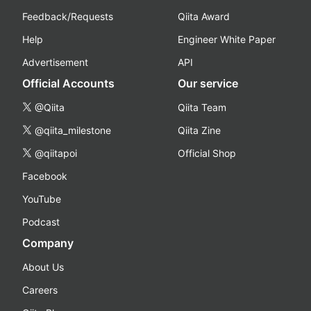
Feedback/Requests
Qiita Award
Help
Engineer White Paper
Advertisement
API
Official Accounts
Our service
@Qiita
Qiita Team
@qiita_milestone
Qiita Zine
@qiitapoi
Official Shop
Facebook
YouTube
Podcast
Company
About Us
Careers