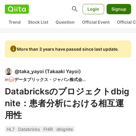
search
Login
Signup
Trend
Stock List
Question
Official Event
Official
info
More than 3 years have passed since last update.
@
taka_yayoi
(
Takaaki Yayoi
)
in
データブリックス・ジャパン株式会社
Databricksのプロジェクトdbig
nite：患者分析における相互運
用性
HL7
Databricks
FHIR
dbignite