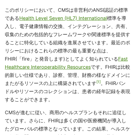
このポリシーにおいて、CMSは非営利のANSI認証の標準
である
Health Level Seven (HL7) International
標準を導
入し、電子健康情報の交換、インテグレーション、共有、
収集のための包括的なフレームワークや関連標準を提供す
ることに特化している組織を進展させています。最近のポ
リシーにおけるこれらの標準の最も重要な点は、
FHIR(「fire」と発音します)としてよく知られている
Fast
Healthcare Interoperability Resources
です。FHIRは比較
的新しい仕様であり、診察、管理、財務の様なドメインに
1
またがるリソースの上に構築されています
。FHIRバン
ドルやリソースのコレクションは、患者の経年記録を表現
することができます。
CMSが進むに従い、商用のヘルスプランもそれに追従し
ています。さらに、FHIRは多くの国や医療機関が導入し
たグローバルの標準となっています。この結果、ヘルスケ