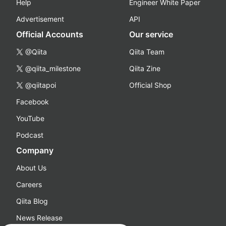
Help
Engineer White Paper
Advertisement
API
Official Accounts
Our service
@Qiita
Qiita Team
@qiita_milestone
Qiita Zine
@qiitapoi
Official Shop
Facebook
YouTube
Podcast
Company
About Us
Careers
Qiita Blog
News Release