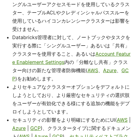
ングルユーザーアクセスモードを使用しているクラス
ター、テーブルACLやクレディンシャルパススルーを
使用しているハイコンカレンシークラスターは影響を
受けません。
Databricks管理者に対して、ノートブックやタスクを
実行する際に「シングルユーザー」あるいは「共有」
クラスターを使用すること、あるいは
Account Featur
e Enablement Settings
内の「分離なし共有」クラス
ター向けの新たな管理者防御機能(
AWS
、
Azure
、
GC
P
)をお勧めします。
よりセキュアなクラスターオプションをデフォルトに
しようとしており、より厳密なセキュリティの選択肢
をユーザーが有効化できる様にする追加の機能をデプ
ロイしようとしています。
セキュリティの影響をより明確にするためにUI(
AWS
|
Azure
|
GCP
)、クラスタータイプに関するドキュメン
ト(
AWS
|
Azure
|
GCP
)、
セキュリティベストプラク