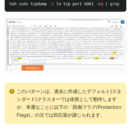
%sh 
sudo 
tcpdump 
-i
 lo tcp port 6061 
-Aq
 | 
grep
"tok
このパターンは、過去に作成したデフォルト(スタ
ンダード)クラスターでは依然として動作します
が、幸運なことに以下の「防御フラグ(Protection
Flags)」の元では対応策が講じられます。