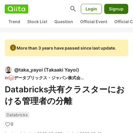
search
Login
Signup
Trend
Stock List
Question
Official Event
Official
info
More than 3 years have passed since last update.
@
taka_yayoi
(
Takaaki Yayoi
)
in
データブリックス・ジャパン株式会社
Databricks共有クラスターにお
ける管理者の分離
Databricks
0