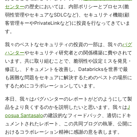
センター
の歴史においては、内部ポリシーとプロセス(脆
弱性管理やセキュアなSDLCなど)、セキュリティ機能(顧
客管理キーやPrivateLinkなど)に投資を行なってきていま
す。
我々のベストなセキュリティの投資の一部は、我々の
バグ
ハンター
やセキュリティ研究者との関係構築に費やされて
います。共に取り組むことで、脆弱性や設定ミスを発見・
修正し、ドキュメントを改善し、Databricksを世界で最
も困難な問題をセキュアに解決するためのベストの場所に
するためにコラボレーションしています。
本日、我々はバグハンターのレポートがどのようにして製
品をより良くするのかを説明したいと思います。我々は
J
oosua Santasalo
の建設的なフィードバック、適切にドキ
ュメントされたレポート、この共同ブログの執筆、公開に
おけるコラボレーション精神に感謝の意を表します。