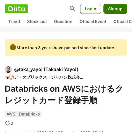
search
Login
Signup
Trend
Stock List
Question
Official Event
Official
info
More than 3 years have passed since last update.
@
taka_yayoi
(
Takaaki Yayoi
)
in
データブリックス・ジャパン株式会社
Databricks on AWSにおけるク
レジットカード登録手順
AWS
Databricks
0