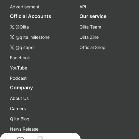
Advertisement
API
Official Accounts
Our service
@Qiita
Qiita Team
@qiita_milestone
Qiita Zine
@qiitapoi
Official Shop
Facebook
YouTube
Podcast
Company
About Us
Careers
Qiita Blog
News Release