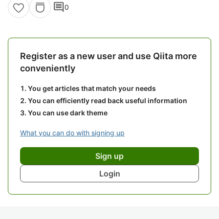
comment
0
Register as a new user and use Qiita more
conveniently
You get articles that match your needs
You can efficiently read back useful information
You can use dark theme
What you can do with signing up
Sign up
Login