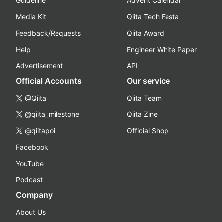
Guideline
Advent Calendar
Media Kit
Qiita Tech Festa
Feedback/Requests
Qiita Award
Help
Engineer White Paper
Advertisement
API
Official Accounts
Our service
@Qiita
Qiita Team
@qiita_milestone
Qiita Zine
@qiitapoi
Official Shop
Facebook
YouTube
Podcast
Company
About Us