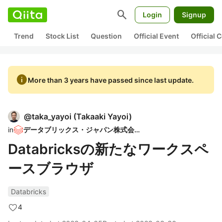
search
Login
Signup
Trend
Stock List
Question
Official Event
Official
info
More than 3 years have passed since last update.
@
taka_yayoi
(
Takaaki Yayoi
)
in
データブリックス・ジャパン株式会社
Databricksの新たなワークスペ
ースブラウザ
Databricks
4