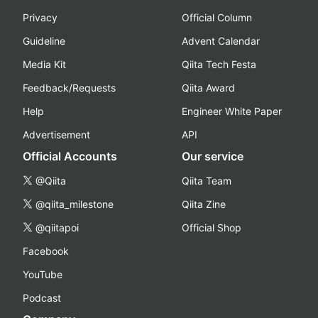
Privacy
Official Column
Guideline
Advent Calendar
Media Kit
Qiita Tech Festa
Feedback/Requests
Qiita Award
Help
Engineer White Paper
Advertisement
API
Official Accounts
Our service
@Qiita
Qiita Team
@qiita_milestone
Qiita Zine
@qiitapoi
Official Shop
Facebook
YouTube
Podcast