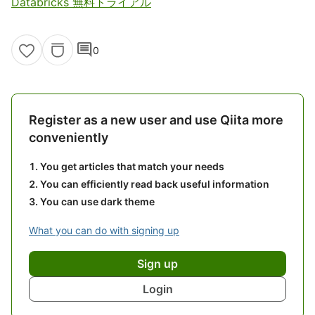
Databricks 無料トライアル
comment
0
Register as a new user and use Qiita more
conveniently
You get articles that match your needs
You can efficiently read back useful information
You can use dark theme
What you can do with signing up
Sign up
Login