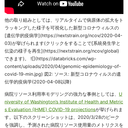
他の取り組みとしては、リアルタイムで病原体の拡大をト
ラッキングした様子を可視化した新型コロナウィルスの
[遺伝学的疫病学](https://nextstrain.org/ncov/2020-04-
03)が挙げられます(クリックをすることで[系統発生学と
伝染の様子を再生](https://nextstrain.org/ncov/global)
できます)。 ![](https://databricks.com/wp-
content/uploads/2020/04/genomic-epidemiology-of-
covid-19-min.jpg) 図2: ソース: 新型コロナウィルスの遺
伝学的疫病学(2020-04-08以降)
病院リソース利用率モデリングの強力な事例としては、
U
niversity of Washington’s Institute of Health and Metric
s Evaluation (IHME) COVID-19 projections
が挙げられま
す。以下のスクリーンショットは、2020/3/28のピーク
を強調し、予測された病院リソース使用量のメトリクスを