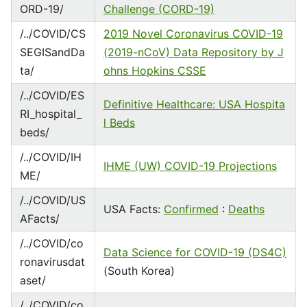
ORD-19/
Challenge (CORD-19)
/../COVID/CS
2019 Novel Coronavirus COVID-19
SEGISandDa
(2019-nCoV) Data Repository by J
ta/
ohns Hopkins CSSE
/../COVID/ES
Definitive Healthcare: USA Hospita
RI_hospital_
l Beds
beds/
/../COVID/IH
IHME (UW) COVID-19 Projections
ME/
/../COVID/US
USA Facts:
Confirmed
:
Deaths
AFacts/
/../COVID/co
Data Science for COVID-19 (DS4C)
ronavirusdat
(South Korea)
aset/
/../COVID/co