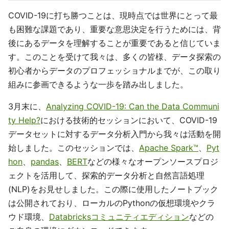
COVID-19に打ち勝つことは、現時点では世界にとって最
も困難な課題であり、重要な意思決定を行うためには、背
後にあるデータを理解することが重要であると信じていま
す。このことを受けて我々は、多くの皆様、データ探索の
初心者からデータのプロフェッショナルまでが、この取り
組みに参画できるような一歩を踏み出しました。
3月末に、
Analyzing COVID-19: Can the Data Communi
ty Help?
における技術的セッションにおいて、COVID-19
データセットに対するデータ分析入門から我々は活動を開
始しました。このセッションでは、
Apache Spark™
、
Pyt
hon
、
pandas
、
BERT
などの様々なオープンソースプロジ
ェクトを活用して、探索的データ分析と自然言語処理
(NLP)をお見せしました。この際に使用したノートブック
は公開されており、ローカルのPythonの仮想環境やクラ
ウド環境、
Databricksコミュニティエディション
などの