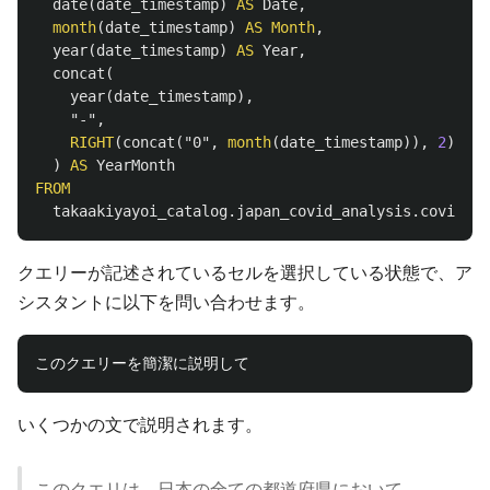
date
(
date_timestamp
)
AS
Date
,
month
(
date_timestamp
)
AS
Month
,
year
(
date_timestamp
)
AS
Year
,
concat
(
year
(
date_timestamp
),
"-"
,
RIGHT
(
concat
(
"0"
,
month
(
date_timestamp
)),
2
)
)
AS
YearMonth
FROM
takaakiyayoi_catalog
.
japan_covid_analysis
.
covid_ca
クエリーが記述されているセルを選択している状態で、ア
シスタントに以下を問い合わせます。
いくつかの文で説明されます。
このクエリは、日本の全ての都道府県において