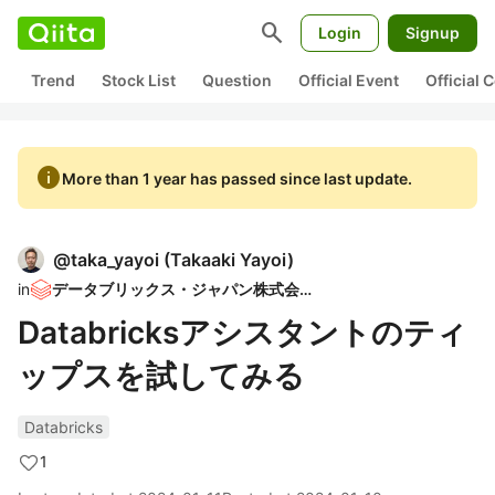
search
Login
Signup
Trend
Stock List
Question
Official Event
Official
info
More than 1 year has passed since last update.
@
taka_yayoi
(
Takaaki Yayoi
)
in
データブリックス・ジャパン株式会社
Databricksアシスタントのティ
ップスを試してみる
Databricks
1