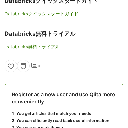
Databricksクイックスタートガイド
Databricksクイックスタートガイド
Databricks無料トライアル
Databricks無料トライアル
comment
0
Register as a new user and use Qiita more
conveniently
You get articles that match your needs
You can efficiently read back useful information
You can use dark theme