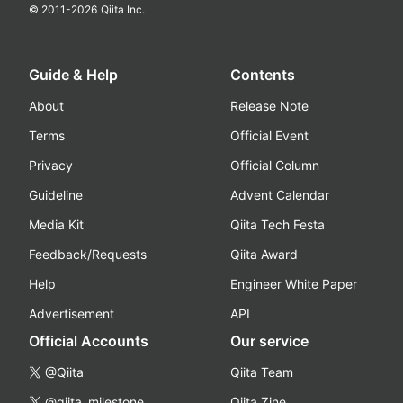
© 2011-
2026
Qiita Inc.
Guide & Help
Contents
About
Release Note
Terms
Official Event
Privacy
Official Column
Guideline
Advent Calendar
Media Kit
Qiita Tech Festa
Feedback/Requests
Qiita Award
Help
Engineer White Paper
Advertisement
API
Official Accounts
Our service
@Qiita
Qiita Team
@qiita_milestone
Qiita Zine