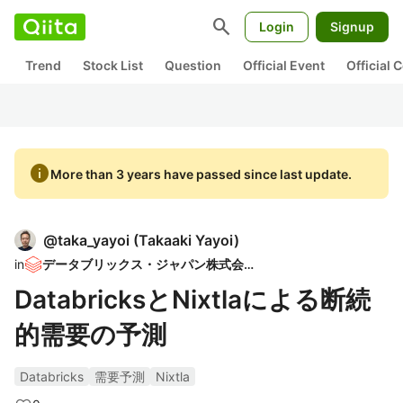
search
Login
Signup
Trend
Stock List
Question
Official Event
Official
info
More than 3 years have passed since last update.
@
taka_yayoi
(
Takaaki Yayoi
)
in
データブリックス・ジャパン株式会社
DatabricksとNixtlaによる断続
的需要の予測
Databricks
需要予測
Nixtla