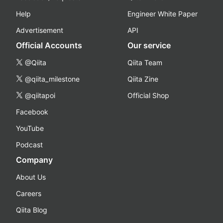
Help
Engineer White Paper
Advertisement
API
Official Accounts
Our service
@Qiita
Qiita Team
@qiita_milestone
Qiita Zine
@qiitapoi
Official Shop
Facebook
YouTube
Podcast
Company
About Us
Careers
Qiita Blog