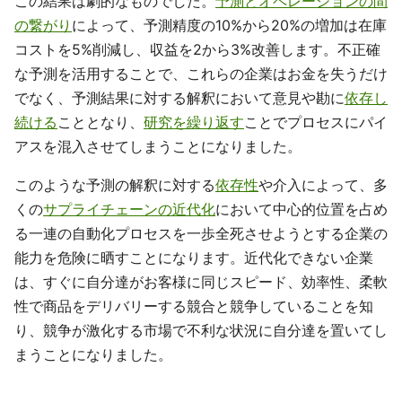
この結果は劇的なものでした。
予測とオペレーションの間
の繋がり
によって、予測精度の10%から20%の増加は在庫
コストを5%削減し、収益を2から3%改善します。不正確
な予測を活用することで、これらの企業はお金を失うだけ
でなく、予測結果に対する解釈において意見や勘に
依存し
続ける
こととなり、
研究を繰り返す
ことでプロセスにパイ
アスを混入させてしまうことになりました。
このような予測の解釈に対する
依存性
や介入によって、多
くの
サプライチェーンの近代化
において中心的位置を占め
る一連の自動化プロセスを一歩全死させようとする企業の
能力を危険に晒すことになります。近代化できない企業
は、すぐに自分達がお客様に同じスピード、効率性、柔軟
性で商品をデリバリーする競合と競争していることを知
り、競争が激化する市場で不利な状況に自分達を置いてし
まうことになりました。