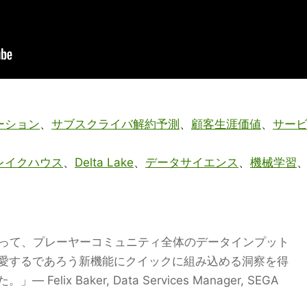
ーション
、
サブスクライバ解約予測
、
顧客生涯価値
、
サー
レイクハウス
、
Delta Lake
、
データサイエンス
、
機械学習
スによって、プレーヤーコミュニティ全体のデータインプット
愛するであろう新機能にクイックに組み込める洞察を得
ix Baker, Data Services Manager, SEGA