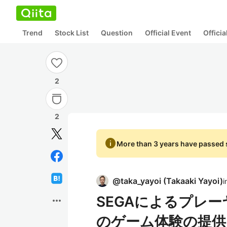
Trend
Stock List
Question
Official Event
Offici
2
2
info
More than 3 years have passed s
@
taka_yayoi
(
Takaaki Yayoi
)
i
SEGAによるプレ
more_horiz
のゲーム体験の提供 (