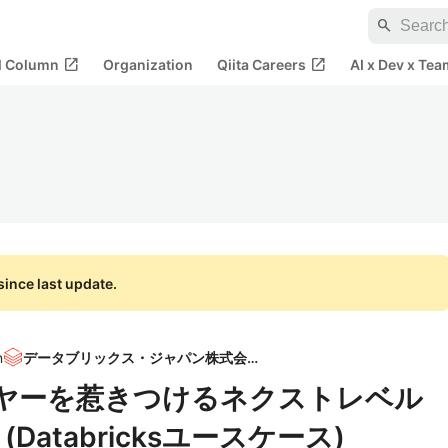
search
open_in_new
open_in_new
al Column
Organization
Qiita Careers
AI x Dev x Tea
ince last update.
n
データブリックス・ジャパン株式会社
ーヤーを惹きつけるネクストレベル
Databricksユースケース)