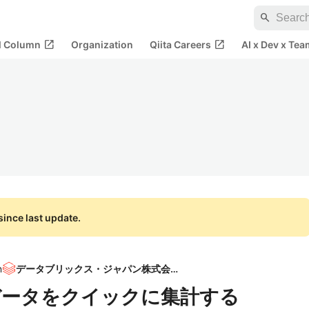
search
open_in_new
open_in_new
al Column
Organization
Qiita Careers
AI x Dev x Tea
ince last update.
n
データブリックス・ジャパン株式会社
課金データをクイックに集計する