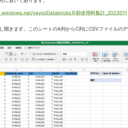
ちらに置いてあります。
core.windows.net/yayoi/Databricks月額使用料集計_2023011
ドし開きます。このシートのA列からC列にCSVファイルのデ