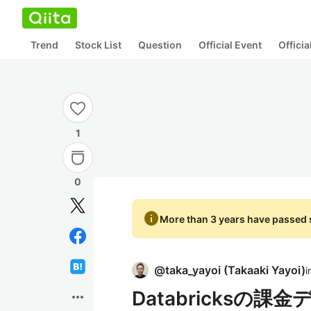
Trend
Stock List
Question
Official Event
Offici
1
0
info
More than 3 years have passed s
@
taka_yayoi
(
Takaaki Yayoi
)
i
Databricksの
more_horiz