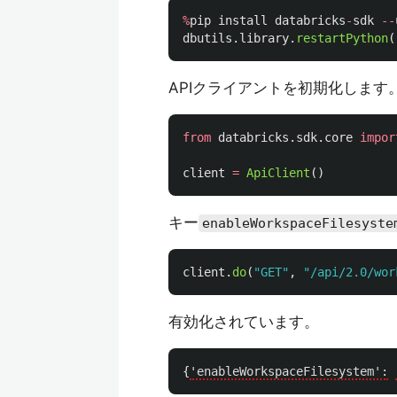
%
pip
install
databricks
-
sdk
--
dbutils
.
library
.
restartPython
(
APIクライアントを初期化します
from
databricks.sdk.core
impor
client
=
ApiClient
()
キー
enableWorkspaceFilesyste
client
.
do
(
"
GET
"
,
"
/api/2.0/wor
有効化されています。
{
'enableWorkspaceFilesystem':