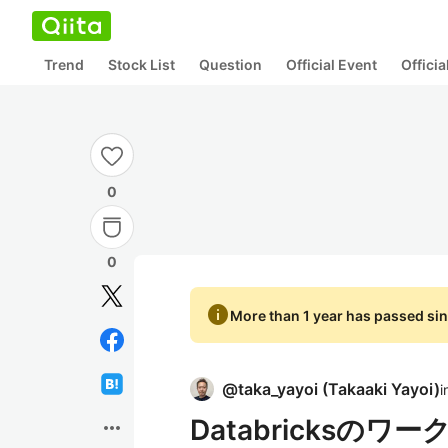
Trend
Stock List
Question
Official Event
Offici
0
0
info
More than 1 year has passed sin
@
taka_yayoi
(
Takaaki Yayoi
)
i
Databricks
more_horiz