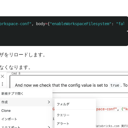
orkspace-conf
"
,
body
=
{
"
enableWorkspaceFilesystem
"
:
"
fals
ザをリロードします。
なくなります。