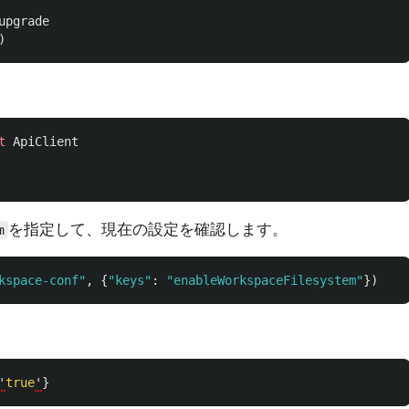
upgrade
)
。
t
ApiClient
を指定して、現在の設定を確認します。
m
kspace-conf
"
,
{
"
keys
"
:
"
enableWorkspaceFilesystem
"
})
'
true
'
}