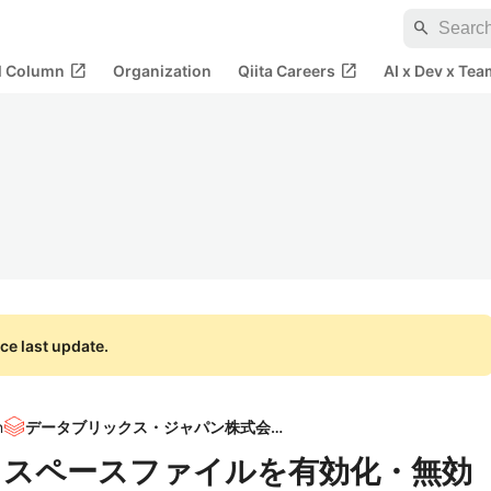
search
open_in_new
open_in_new
al Column
Organization
Qiita Careers
AI x Dev x Tea
ce last update.
n
データブリックス・ジャパン株式会社
のワークスペースファイルを有効化・無効