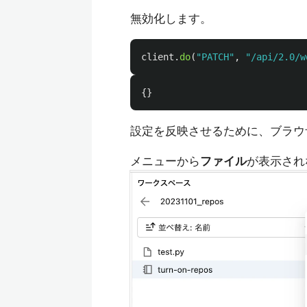
無効化します。
client
.
do
(
"
PATCH
"
,
"
/api/2.0/w
{}
設定を反映させるために、ブラウ
メニューから
ファイル
が表示され