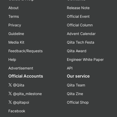
About
Release Note
Terms
Official Event
Privacy
Official Column
Guideline
Advent Calendar
Media Kit
Qiita Tech Festa
Feedback/Requests
Qiita Award
Help
Engineer White Paper
Advertisement
API
Official Accounts
Our service
@Qiita
Qiita Team
@qiita_milestone
Qiita Zine
@qiitapoi
Official Shop
Facebook