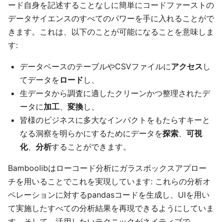
ード自身を記述することなしに簡単にコードファーストの
データサイエンスのすべてのパワーを手に入れることがで
きます。これは、以下のことが可能になることを意味しま
す:
データベースのテーブルやCSVファイルに
アクセス
し
てデータを
ロード
し、
生データから調査に適したクリーンかつ整理されたデ
ータに
加工
、
変換
し、
皆様のビジネスに多大なインパクトをもたらすキーと
なる洞察を明らかにするためにデータを
探索
、
可視
化
、
分析
することができます。
Bamboolibはローコード分析にガラスボックスアプロー
チを用いることでこれを実現しています: これらの分析オ
ペレーションに対するpandasコードを生成し、UIを用い
て実施したすべての分析結果を再現できるようにしていま
す。そして、活用したいテクニックがネイティブで