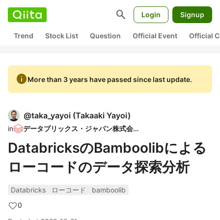
search
Login
Signup
Trend
Stock List
Question
Official Event
Official
info
More than 3 years have passed since last update.
@
taka_yayoi
(
Takaaki Yayoi
)
in
データブリックス・ジャパン株式会社
DatabricksのBamboolibによる
ローコードのデータ探索分析
Databricks
ローコード
bamboolib
0