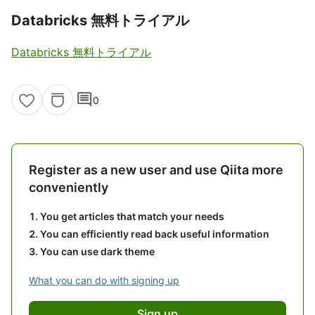
Databricks 無料トライアル
Databricks 無料トライアル
comment
0
Register as a new user and use Qiita more
conveniently
You get articles that match your needs
You can efficiently read back useful information
You can use dark theme
What you can do with signing up
Sign up