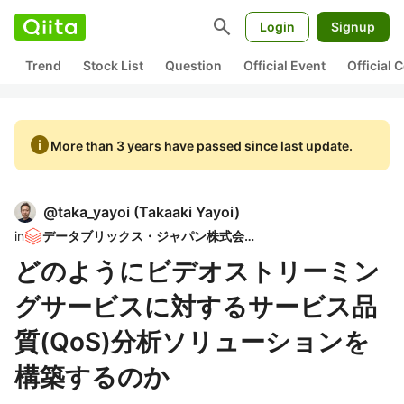
search
Login
Signup
Trend
Stock List
Question
Official Event
Official
info
More than 3 years have passed since last update.
@
taka_yayoi
(
Takaaki Yayoi
)
in
データブリックス・ジャパン株式会社
どのようにビデオストリーミン
グサービスに対するサービス品
質(QoS)分析ソリューションを
構築するのか