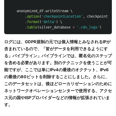
anonymized_df
.
writeStream
 \

.
option
(
'
checkpointLocation
'
,
checkpoint_loc
.
format
(
'
delta
'
)
 \

.
table
(
silver_database
+
'
.cdn_logs
'
)
ログには、GDPR規制の元では個人情報とみなされるIPが
含まれているので、「皆がデータを利用できるようにす
る」パイプライン」パイプラインでは、匿名化のステップ
を含める必要があります。別のテクニックを使うことが可
能ですが、ここでは単にIPv4の最後のオクテット、IPv6
の最後の80ビットを削除することにしました。さらに、
このデータセットは、後ほどローカリゼーションのために
ネットワークオペレーションセンターで使用する、アクセ
ス元の国やISPプロバイダーなどの情報が拡張されていま
す。