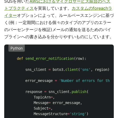
SQSを用いた
AWSにおけるマイクロサービス統合のベス
トプラクティス
を実装しています。
カスタムのforeachラ
イター
オプションによって、ルールベースエンジンに基づ
く(例：一定期間における個々のタイプのアプリのエラー
のパーセンテージを検証)メールの通知を送るためのパイ
プラインへの書き込みを分かりやすいものにしています。
Python
def
send_error_notification
(
row
):
sns_client
=
boto3
.
client
(
'
sns
'
,
region
)
error_message
=
'
Number of errors for the Ap
response
=
sns_client
.
publish
(
TopicArn
=
,
Message
=
error_message
,
Subject
=
,
MessageStructure
=
'
string
'
)