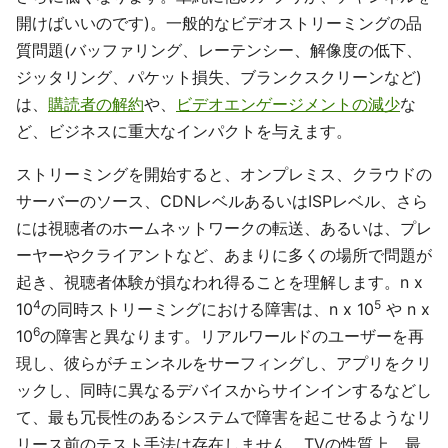
開けばいいのです)。一般的なビデオストリーミングの品
質問題(バッファリング、レーテンシー、解像度の低下、
ジッタリング、パケット損失、ブランクスクリーンなど)
は、
購読者の解約
や、
ビデオエンゲージメントの減少
な
ど、ビジネスに重大なインパクトを与えます。
ストリーミングを開始すると、オンプレミス、クラウドの
サーバーのソース、CDNレベルあるいはISPレベル、さら
には視聴者のホームネットワークの転送、あるいは、プレ
ーヤーやクライアントなど、あまりに多くの場所で問題が
起き、視聴者体験が損なわれ得ることを理解します。n x
4
5
10
の同時ストリーミングにおける障害は、n x 10
や n x
6
10
の障害と異なります。リアルワールドのユーザーを再
現し、彼らがチェンネルをサーフィングし、アプリをクリ
ックし、同時に異なるデバイスからサインインするなどし
て、最も冗長性のあるシステムで障害を起こせるようなリ
リース前のテスト手法は存在しません。TVの性質上、最