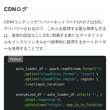
CDNログ
CDN(コンテンツデリバリーネットワーク)のログはS3に
デリバリーされるので、これらを処理する最も簡単な方法
は、追加の設定なしにS3に到着する新たなデータファイ
ルをインクリメンタルかつ効率的に処理するオートローダ
ーを使用することです。
Python
auto_loader_df
=
spark
.
readStream
.
format
(
"
cloudF
.
option
(
"
cloudFiles.format
"
,
"
json
"
)
 \

.
option
(
"
cloudFiles.region
"
,
region
)
 \

.
load
(
input_location
)
anonymized_df
=
auto_loader_df
.
select
(
'
*
'
,
ip_an
.
drop
(
'
requestip
'
)
\

.
withColumn
(
"
origin
"
,
map_ip_to_location
(
col