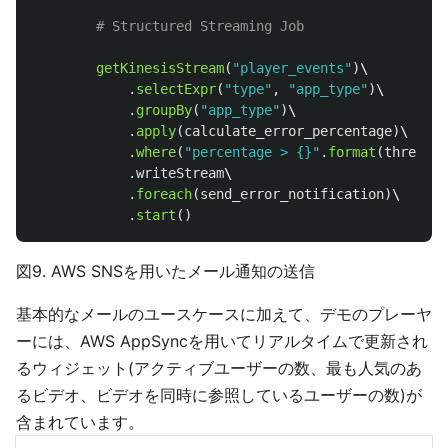
getKinesisStream
(
"
player_events
"
)
\

.
selectExpr
(
"
type
"
,
"
app_type
"
)
\

.
groupBy
(
"
app_type
"
)
\

.
apply
(
calculate_error_percentage
)
\

.
where
(
"
percentage > {}
"
.
format
(
threshol
.
writeStream
\

.
foreach
(
send_error_notification
)
\

.
start
()
図9. AWS SNSを用いたメール通知の送信
基本的なメールのユースケースに加えて、デモのプレーヤ
ーには、AWS AppSyncを用いてリアルタイムで更新され
るウィジェット(アクティブユーザーの数、最も人気のあ
るビデオ、ビデオを同時に参照しているユーザーの数)が
含まれています。