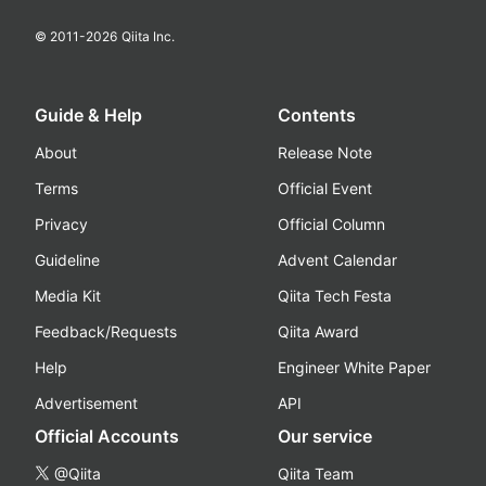
© 2011-
2026
Qiita Inc.
Guide & Help
Contents
About
Release Note
Terms
Official Event
Privacy
Official Column
Guideline
Advent Calendar
Media Kit
Qiita Tech Festa
Feedback/Requests
Qiita Award
Help
Engineer White Paper
Advertisement
API
Official Accounts
Our service
@Qiita
Qiita Team