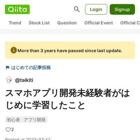
search
Login
Signup
Trend
Stock List
Question
Official Event
Official
info
More than 3 years have passed since last update.
flag
はじめての記事投稿
@
taikiti
スマホアプリ開発未経験者がは
じめに学習したこと
初心者
アプリ開発
2
Posted at
2023-07-12