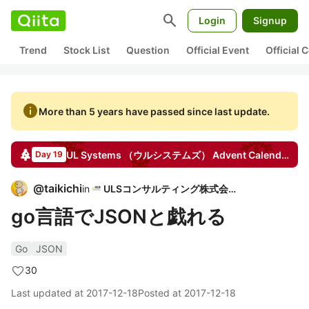
search
Login
Signup
Trend
Stock List
Question
Official Event
Official
info
More than 5 years have passed since last update.
UL Systems （ウルシステムズ）
Advent Calendar
20
Day 19
@
taikichi
in
ULSコンサルティング株式会社
go言語でJSONと戯れる
Go
JSON
30
Last updated at
2017-12-18
Posted at
2017-12-18