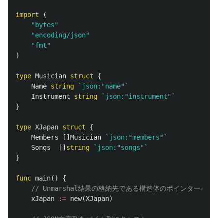
import
(
"bytes"
"encoding/json"
"fmt"
)
type
Musician
struct
{
Name
string
`json:"name"`
Instrument
string
`json:"instrument"`
}
type
XJapan
struct
{
Members
[]
Musician
`json:"members"`
Songs
[]
string
`json:"songs"`
}
func
main
()
{
// Unmarshal結果の格納先である構造体のポインターを取
xJapan
:=
new
(
XJapan
)