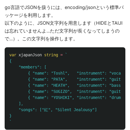
go言語でJSONを扱うには、encoding/jsonという標準パ
ッケージを利用します。
以下のように、JSON文字列を用意します（HIDEとTAIJI
は忘れていませんよ...ただ文字列が長くなってしまうの
で...）。この文字列を操作します。
var
xjapanJson
string
=
`

{

	"members": [

		{ "name": "Toshl",   "instrument": "vocal"  },

		{ "name": "PATA",    "instrument": "guitar" },

		{ "name": "HEATH",   "instrument": "bass"   },

		{ "name": "SUGIZO",  "instrument": "guitar" },

		{ "name": "YOSHIKI", "instrument": "drums"  }

	],

	"songs": ["紅", "Silent Jealousy"]

}

`