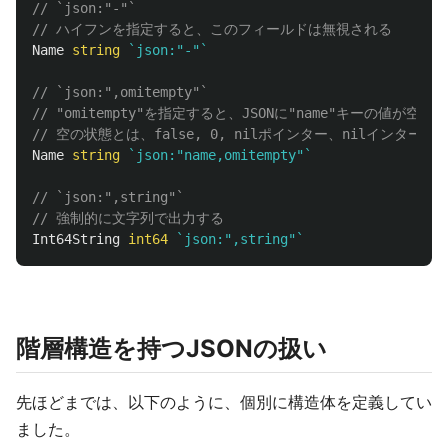
// `json:"-"`
// ハイフンを指定すると、このフィールドは無視される
Name
string
`json:"-"`
// `json:",omitempty"`
// "omitempty"を指定すると、JSONに"name"キーの値
// 空の状態とは、false, 0, nilポインター、nilインターフェ
Name
string
`json:"name,omitempty"`
// `json:",string"`
// 強制的に文字列で出力する
Int64String
int64
`json:",string"`
階層構造を持つJSONの扱い
先ほどまでは、以下のように、個別に構造体を定義してい
ました。