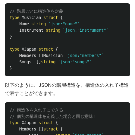
// 階層ごとに構造体を定義
type
Musician
struct
{
Name
string
`json:"name"`
Instrument
string
`json:"instrument"`
}
type
XJapan
struct
{
Members
[]
Musician
`json:"members"`
Songs
[]
string
`json:"songs"`
}
以下のように、JSONの階層構造を、構造体の入れ子構造
で表すことができます。
// 構造体を入れ子にできる
// 個別の構造体を定義した場合と同じ意味！
type
XJapan
struct
{
Members
[]
struct
{