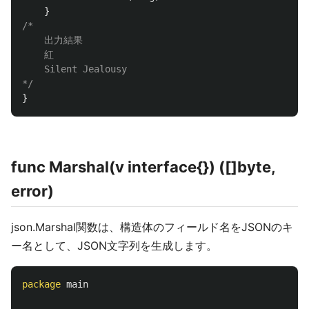
}
/*

    出力結果

    紅

    Silent Jealousy

*/
}
func Marshal(v interface{}) ([]byte,
error)
json.Marshal関数は、構造体のフィールド名をJSONのキ
ー名として、JSON文字列を生成します。
package
main