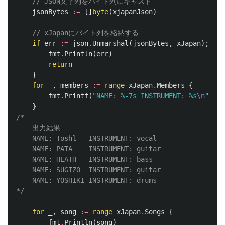
// JSON文字列をバイト列にキャスト
jsonBytes
:=
[]
byte
(
xjapanJson
)
// xJapanにバイト列を格納する
if
err
:=
json
.
Unmarshal
(
jsonBytes
,
xJapan
);
err
fmt
.
Println
(
err
)
return
}
for
_
,
members
:=
range
xJapan
.
Members
{
fmt
.
Printf
(
"NAME: %-7s INSTRUMENT: %s
\n
"
,
me
}
/*

	出力結果

    NAME: Toshl   INSTRUMENT: vocal

	NAME: PATA    INSTRUMENT: guitar

	NAME: HEATH   INSTRUMENT: bass

	NAME: SUGIZO  INSTRUMENT: guitar

	NAME: YOSHIKI INSTRUMENT: drums

*/
for
_
,
song
:=
range
xJapan
.
Songs
{
fmt
.
Println
(
song
)