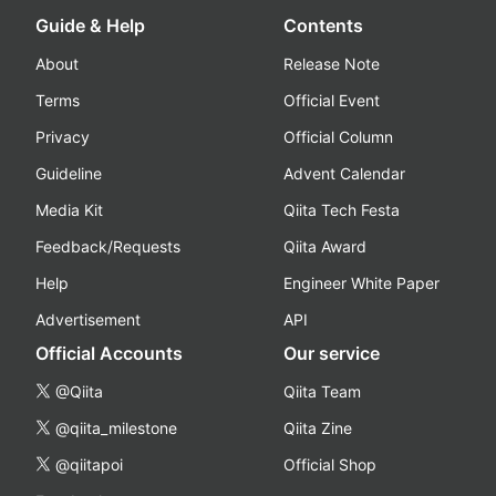
Guide & Help
Contents
About
Release Note
Terms
Official Event
Privacy
Official Column
Guideline
Advent Calendar
Media Kit
Qiita Tech Festa
Feedback/Requests
Qiita Award
Help
Engineer White Paper
Advertisement
API
Official Accounts
Our service
@Qiita
Qiita Team
@qiita_milestone
Qiita Zine
@qiitapoi
Official Shop