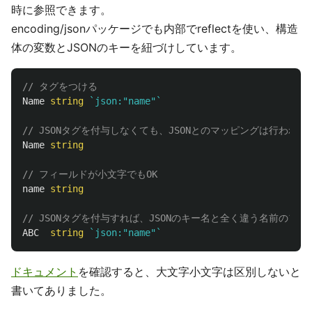
時に参照できます。
encoding/jsonパッケージでも内部でreflectを使い、構造
体の変数とJSONのキーを紐づけしています。
// タグをつける
Name
string
`json:"name"`
// JSONタグを付与しなくても、JSONとのマッピングは行われる
Name
string
// フィールドが小文字でもOK
name
string
// JSONタグを付与すれば、JSONのキー名と全く違う名前のフ
ABC
string
`json:"name"`
ドキュメント
を確認すると、大文字小文字は区別しないと
書いてありました。