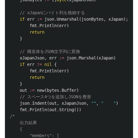
// xJapanにバイト列を格納する
if
err
:=
json
.
Unmarshal
(
jsonBytes
,
xJapan
);
err
fmt
.
Println
(
err
)
return
}
// 構造体をJSON文字列に変換
xJapanJson
,
err
:=
json
.
Marshal
(
xJapan
)
if
err
!=
nil
{
fmt
.
Println
(
err
)
return
}
out
:=
new
(
bytes
.
Buffer
)
// スペース4つを追加しJSONを整形
json
.
Indent
(
out
,
xJapanJson
,
""
,
"    "
)
fmt
.
Println
(
out
.
String
())
/*

	出力結果

	{

		"members": [
