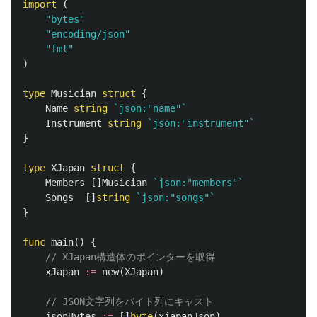
import
(
"bytes"
"encoding/json"
"fmt"
)
type
Musician
struct
{
Name
string
`json:"name"`
Instrument
string
`json:"instrument"`
}
type
XJapan
struct
{
Members
[]
Musician
`json:"members"`
Songs
[]
string
`json:"songs"`
}
func
main
()
{
// XJapan構造体のポインターを取得
xJapan
:=
new
(
XJapan
)
// JSON文字列をバイト列にキャスト
jsonBytes
:=
[]
byte
(
xjapanJson
)