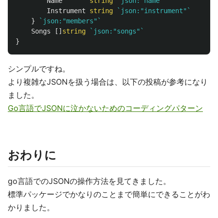
Name
string
`json:"name"`
Instrument
string
`json:"instrument"`
}
`json:"members"`
Songs
[]
string
`json:"songs"`
}
シンプルですね。
より複雑なJSONを扱う場合は、以下の投稿が参考になり
ました。
Go言語でJSONに泣かないためのコーディングパターン
おわりに
go言語でのJSONの操作方法を見てきました。
標準パッケージでかなりのことまで簡単にできることがわ
かりました。