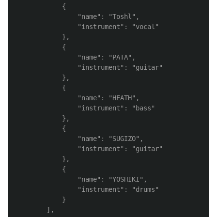
			{

				"name": "Toshl",

				"instrument": "vocal"

			},

			{

				"name": "PATA",

				"instrument": "guitar"

			},

			{

				"name": "HEATH",

				"instrument": "bass"

			},

			{

				"name": "SUGIZO",

				"instrument": "guitar"

			},

			{

				"name": "YOSHIKI",

				"instrument": "drums"

			}

		],
