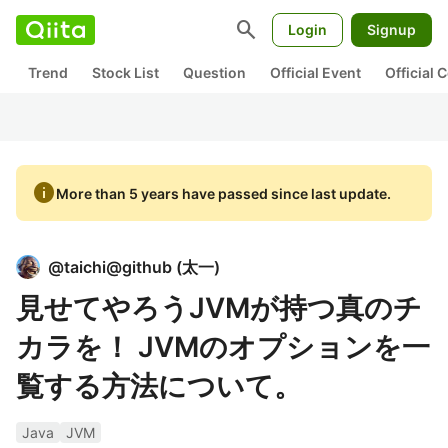
search
Login
Signup
Trend
Stock List
Question
Official Event
Official
info
More than 5 years have passed since last update.
@
taichi@github
(
太一
)
見せてやろうJVMが持つ真のチ
カラを！ JVMのオプションを一
覧する方法について。
Java
JVM