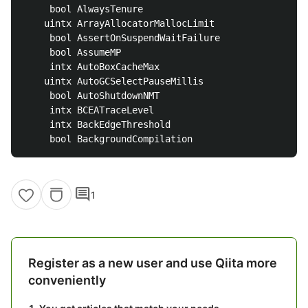
     bool AlwaysTenure                              
    uintx ArrayAllocatorMallocLimit                 
     bool AssertOnSuspendWaitFailure                
     bool AssumeMP                                  
     intx AutoBoxCacheMax                           
    uintx AutoGCSelectPauseMillis                   
     bool AutoShutdownNMT                           
     intx BCEATraceLevel                            
     intx BackEdgeThreshold                         
comment
1
Register as a new user and use Qiita more
conveniently