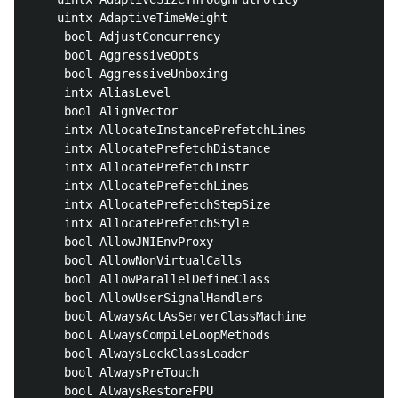
    uintx AdaptiveTimeWeight                        
     bool AdjustConcurrency                         
     bool AggressiveOpts                            
     bool AggressiveUnboxing                        
     intx AliasLevel                                
     bool AlignVector                               
     intx AllocateInstancePrefetchLines             
     intx AllocatePrefetchDistance                  
     intx AllocatePrefetchInstr                     
     intx AllocatePrefetchLines                     
     intx AllocatePrefetchStepSize                  
     intx AllocatePrefetchStyle                     
     bool AllowJNIEnvProxy                          
     bool AllowNonVirtualCalls                      
     bool AllowParallelDefineClass                  
     bool AllowUserSignalHandlers                   
     bool AlwaysActAsServerClassMachine             
     bool AlwaysCompileLoopMethods                  
     bool AlwaysLockClassLoader                     
     bool AlwaysPreTouch                            
     bool AlwaysRestoreFPU                          