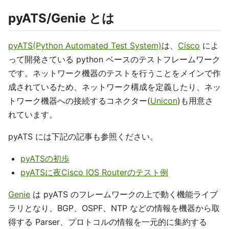
pyATS/Genie とは
pyATS(Python Automated Test System)
は、
Cisco
によ
って開発さている python ベースのテストフレームワーク
です。ネットワーク機器のテストを行うことをメインで作
成されているため、ネットワーク構成を定義したり、ネッ
トワーク機器への接続するコネクター(
Unicon
)も用意さ
れています。
pyATS には下記の記事も参照ください。
pyATSの初歩
pyATSに夜Cisco IOS Routerのテスト例
Genie
は pyATS のフレームワークの上で動く機能ライブ
ラリとなり、BGP、OSPF、NTP などの情報を機器から取
得する Parser、プロトコルの情報を一元的に集約する