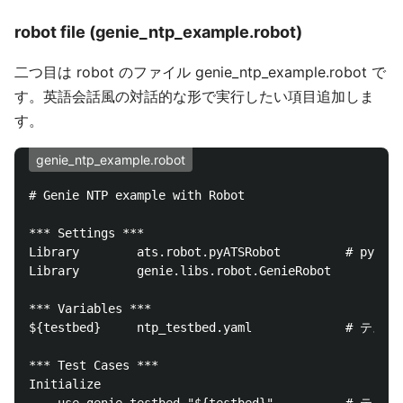
robot file (genie_ntp_example.robot)
二つ目は robot のファイル genie_ntp_example.robot で
す。英語会話風の対話的な形で実行したい項目追加しま
す。
genie_ntp_example.robot
# Genie NTP example with Robot

*** Settings ***

Library        ats.robot.pyATSRobot         # p
Library        genie.libs.robot.GenieRobot

*** Variables ***

${testbed}     ntp_testbed.yaml             #
*** Test Cases ***

Initialize
