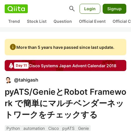
search
Login
Signup
Trend
Stock List
Question
Official Event
Official
info
More than 5 years have passed since last update.
Cisco Systems Japan
Advent Calendar
2018
Day 11
@
tahigash
pyATS/GenieとRobot Framewo
rk で簡単にマルチベンダーネッ
トワークをチェックする
Python
automation
Cisco
pyATS
Genie