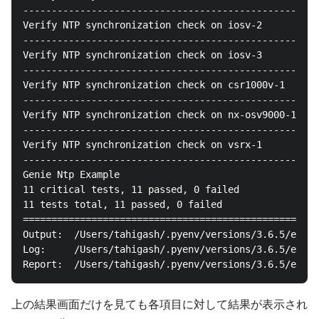
----------------------------------------------------
Verify NTP synchronization check on iosv-2          
----------------------------------------------------
Verify NTP synchronization check on iosv-3          
----------------------------------------------------
Verify NTP synchronization check on csr1000v-1      
----------------------------------------------------
Verify NTP synchronization check on nx-osv9000-1    
----------------------------------------------------
Verify NTP synchronization check on vsrx-1          
----------------------------------------------------
Genie Ntp Example                                   
11 critical tests, 11 passed, 0 failed

11 tests total, 11 passed, 0 failed

====================================================
Output:  /Users/tahigash/.pyenv/versions/3.6.5/envs/
Log:     /Users/tahigash/.pyenv/versions/3.6.5/envs/
上の結果画面だけを見ても各項目に対して結果が表示され