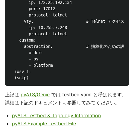
        ip: 172.25.192.134

        port: 17012

        protocol: telnet

      vty:                      # Telnet アクセス情報

        ip: 10.255.7.248

        protocol: telnet

    custom:                     

      abstraction:              # 抽象化のための設定

        order:

        - os

        - platform

  iosv-1:

上記は
pyATS/Genie
では testbed.yaml と呼ばれます。
詳細は下記のドキュメントも参照してみてください。
pyATS:Testbed & Topology Information
pyATS:Example Testbed File