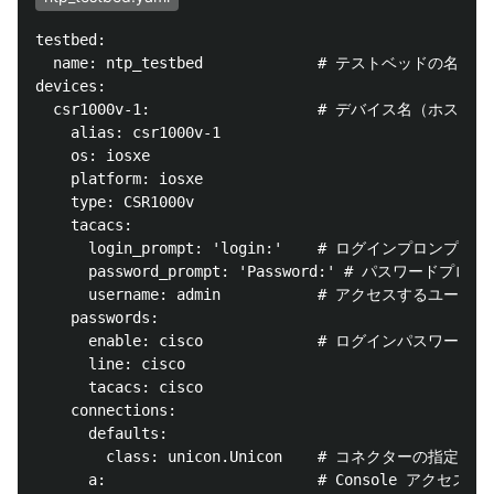
testbed:

  name: ntp_testbed             # テストベッドの名前

devices:

  csr1000v-1:                   # デバイス名（ホスト名)
    alias: csr1000v-1

    os: iosxe

    platform: iosxe

    type: CSR1000v

    tacacs:

      login_prompt: 'login:'    # ログインプロンプトの
      password_prompt: 'Password:' # パスワードプロ
      username: admin           # アクセスするユーザ名

    passwords:

      enable: cisco             # ログインパスワード

      line: cisco

      tacacs: cisco

    connections:

      defaults:

        class: unicon.Unicon    # コネクターの指定

      a:                        # Console アクセス情報