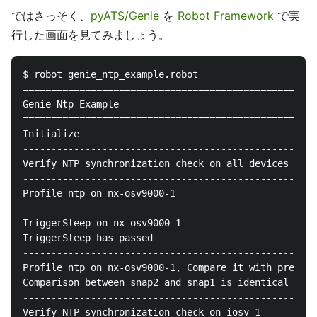
ではさっそく、
pyATS/Genie
を
Robot Framework
で実
行した画面を見てみましょう。
$ robot genie_ntp_example.robot

====================================================
Genie Ntp Example

====================================================
Initialize                                          
----------------------------------------------------
Verify NTP synchronization check on all devices     
----------------------------------------------------
Profile ntp on nx-osv9000-1                         
----------------------------------------------------
TriggerSleep on nx-osv9000-1                        
TriggerSleep has passed

----------------------------------------------------
Profile ntp on nx-osv9000-1, Compare it with previou
Comparison between snap2 and snap1 is identical

----------------------------------------------------
Verify NTP synchronization check on iosv-1          