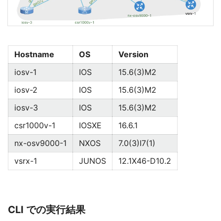
Hostname
OS
Version
iosv-1
IOS
15.6(3)M2
iosv-2
IOS
15.6(3)M2
iosv-3
IOS
15.6(3)M2
csr1000v-1
IOSXE
16.6.1
nx-osv9000-1
NXOS
7.0(3)I7(1)
vsrx-1
JUNOS
12.1X46-D10.2
CLI での実行結果