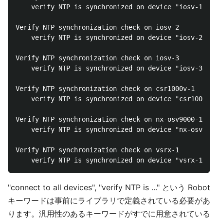
    verify NTP is synchronized on device "iosv-1"

Verify NTP synchronization check on iosv-2

    verify NTP is synchronized on device "iosv-2"

Verify NTP synchronization check on iosv-3

    verify NTP is synchronized on device "iosv-3"

Verify NTP synchronization check on csr1000v-1

    verify NTP is synchronized on device "csr1000v-1
Verify NTP synchronization check on nx-osv9000-1

    verify NTP is synchronized on device "nx-osv9000
Verify NTP synchronization check on vsrx-1

"connect to all devices", "verify NTP is ..." という Robot
キーワードは事前にライブラリで定義されている必要があ
ります。汎用性のあるキーワードがすでに用意されている