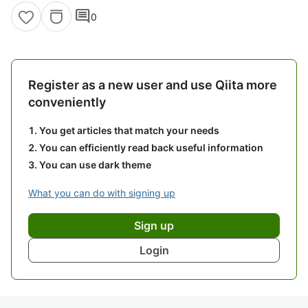
comment
0
Register as a new user and use Qiita more
conveniently
You get articles that match your needs
You can efficiently read back useful information
You can use dark theme
What you can do with signing up
Sign up
Login