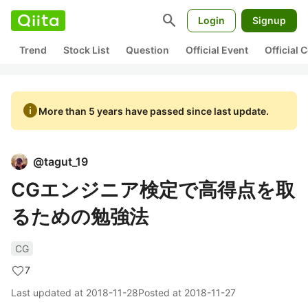
search
Login
Signup
Trend
Stock List
Question
Official Event
Official
info
More than 5 years have passed since last update.
@
tagut_19
CGエンジニア検定で高得点を取
るための勉強法
CG
7
Last updated at
2018-11-28
Posted at
2018-11-27