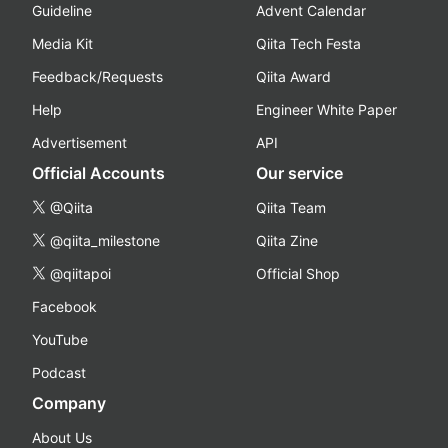
Guideline
Advent Calendar
Media Kit
Qiita Tech Festa
Feedback/Requests
Qiita Award
Help
Engineer White Paper
Advertisement
API
Official Accounts
Our service
@Qiita
Qiita Team
@qiita_milestone
Qiita Zine
@qiitapoi
Official Shop
Facebook
YouTube
Podcast
Company
About Us