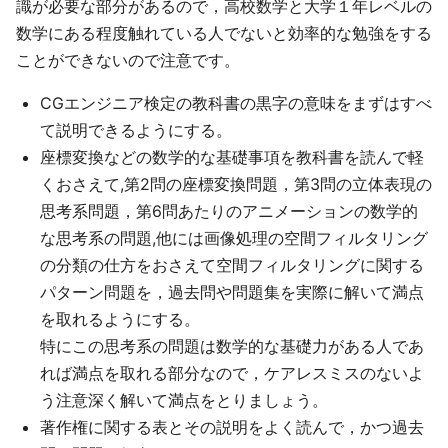
識が必要な部分があるので，高校数学と大学１年レベルの
数学にある程度触れている人でないと効率的な勉強をする
ことができないので注意です。
CGエンジニア検定の教科書の黒字の意味をまずはすべ
て説明できるようにする。
座標変換などの数学的な基礎事項を教科書を読んで軽
くおさえて,第2問の座標変換問題，第3問の立体表現の
思考系問題，第6問あたりのアニメーションの数学的
な思考系の問題,他には画像処理の空間フィルタリング
の分類の仕方をおさえて空間フィルタリングに関する
パターン問題を，過去問や問題集を実際に解いて満点
を取れるようにする。
特にこの思考系の問題は数学的な基礎力がある人であ
れば満点を取れる部分なので，ケアレスミスのないよ
う注意深く解いて満点をとりましょう。
著作権に関する表とその説明をよく読んで，かつ過去