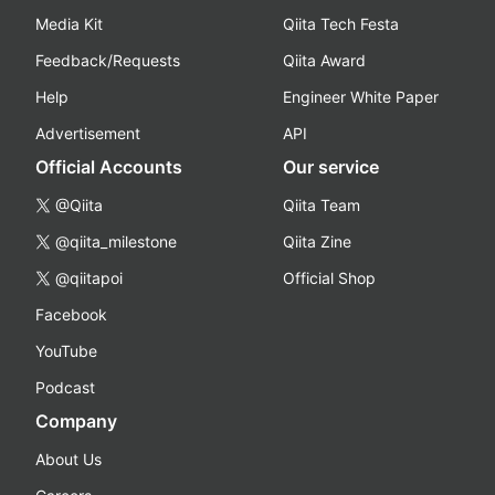
Media Kit
Qiita Tech Festa
Feedback/Requests
Qiita Award
Help
Engineer White Paper
Advertisement
API
Official Accounts
Our service
@Qiita
Qiita Team
@qiita_milestone
Qiita Zine
@qiitapoi
Official Shop
Facebook
YouTube
Podcast
Company
About Us