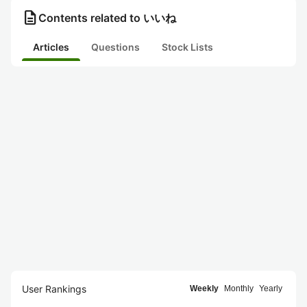
description
Contents related to いいね
Articles
Questions
Stock Lists
User Rankings
Weekly
Monthly
Yearly