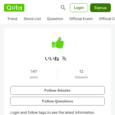
search
Login
Signup
Trend
Stock List
Question
Official Event
Official
rss_feed
いいね
147
12
posts
followers
Follow Articles
Follow Questions
Login and follow tags to see the latest information.