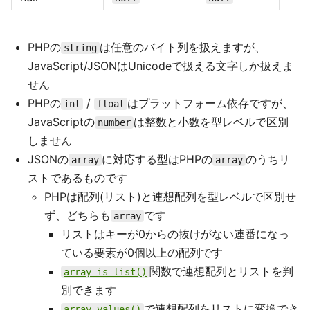
PHPの
は任意のバイト列を扱えますが、
string
JavaScript/JSONはUnicodeで扱える文字しか扱えま
せん
PHPの
/
はプラットフォーム依存ですが、
int
float
JavaScriptの
は整数と小数を型レベルで区別
number
しません
JSONの
に対応する型はPHPの
のうちリ
array
array
ストであるものです
PHPは配列(リスト)と連想配列を型レベルで区別せ
ず、どちらも
です
array
リストはキーが0からの抜けがない連番になっ
ている要素が0個以上の配列です
関数で連想配列とリストを判
array_is_list()
別できます
で連想配列をリストに変換でき
array_values()