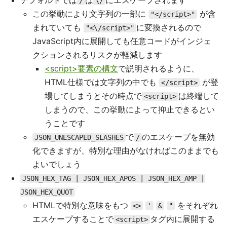
デフォルトでは
は
にエスケープされます
/
\/
この挙動により文字列の一部に
が含
"</script>"
まれていても
に変換されるので
"<\/script>"
JavaScript内に展開しても任意コードがインジェ
クションされるリスクが軽減します
<script>要素の構文
で説明されるように、
HTML仕様では文字列の中でも
が登
</script>
場してしまうとその時点で
は終端して
<script>
しまうので、この挙動によって抑止できるとい
うことです
で
のエスケープを無効
JSON_UNESCAPED_SLASHES
/
化できますが、特別な理由がなければこのままでも
よいでしょう
JSON_HEX_TAG | JSON_HEX_APOS | JSON_HEX_AMP |
JSON_HEX_QUOT
HTMLで特別な意味をもつ
をそれぞれ
<>
'
&
"
エスケープすることで
タグ内に展開する
<script>