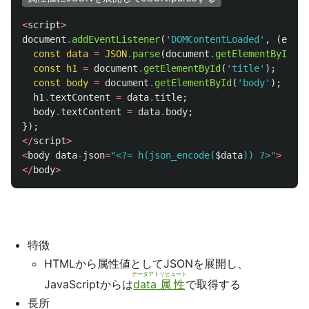
<
script
>
document
.
addEventListener
(
'DOMContentLoaded'
,
(
event
const
data
=
JSON
.
parse
(
document
.
getElementById
(
'd
const
h1
=
document
.
getElementById
(
'title'
);
const
body
=
document
.
getElementById
(
'body'
);
h1
.
textContent
=
data
.
title
;
body
.
textContent
=
data
.
body
;
});
</
script
>
<
body
data
-
json
=
"<?= h(json_encode(
$data
)) ?>"
>
</
body
>
特徴
HTMLから属性値としてJSONを展開し、
データアトリビュート
JavaScriptからは
data属性
で取得する
長所