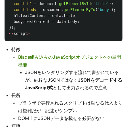
const
h1
=
document
.
getElementById
(
'title'
);
const
body
=
document
.
getElementById
(
'body'
);
h1
.
textContent
=
data
.
title
;
body
.
textContent
=
data
.
body
;
});
</
script
>
特徴
Blade組み込みのJavaScriptオブジェクトへの展開
機能
JSONをレンダリングする流れで書かれている
が、純粋なJSONではなく
JSONをデコードする
JavaScript式
として出力されるので注意
長所
ブラウザで実行されるスクリプトは単なる代入より
は複雑だが、記述がシンプル
DOM上にJSONデータを載せる必要がない
短所