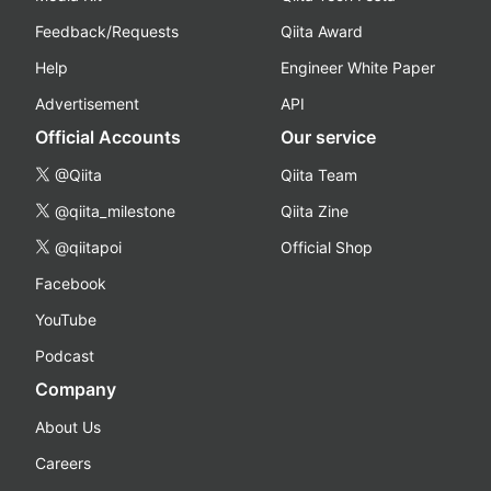
Feedback/Requests
Qiita Award
Help
Engineer White Paper
Advertisement
API
Official Accounts
Our service
@Qiita
Qiita Team
@qiita_milestone
Qiita Zine
@qiitapoi
Official Shop
Facebook
YouTube
Podcast
Company
About Us
Careers