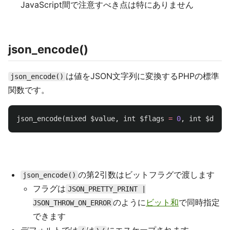
JavaScript間で注意すべき点は特にありません
json_encode()
は値をJSON文字列に変換するPHPの標準
json_encode()
関数です。
json_encode
(
mixed
$value
,
int
$flags
=
0
,
int
$depth
の第2引数はビットフラグで渡します
json_encode()
フラグは
JSON_PRETTY_PRINT |
のように
ビット和
で同時指定
JSON_THROW_ON_ERROR
できます