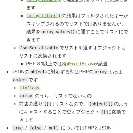
ます
の結果はフィルタされたキーが
array_filter()
スキップされるのでリストではありませんが、
結果を
に通すことでリストにで
array_values()
きます
でリストを返すオブジェクトも
JsonSerializable
リストに変換されます
PHP 8.1以上では
SplFixedArray
が該当
JSONの
に対応する型はPHPの
または
object
array
です
object
stdClass
のうち、リストでないもの
array
前述の通り
はリストなので、
のよう
[]
(object)[]
にキャストすることで空オブジェクト
に変換で
{}
きます
/
/
についてはPHPとJSON・
true
false
null