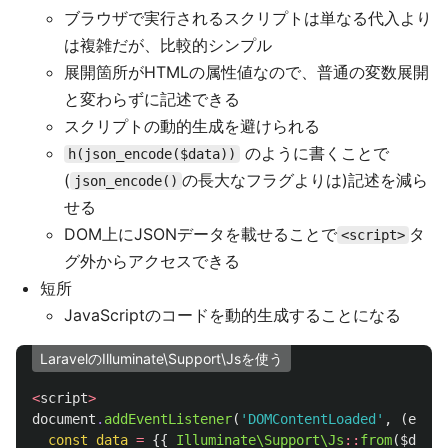
ブラウザで実行されるスクリプトは単なる代入より
は複雑だが、比較的シンプル
展開箇所がHTMLの属性値なので、普通の変数展開
と変わらずに記述できる
スクリプトの動的生成を避けられる
のように書くことで
h(json_encode($data))
(
の長大なフラグよりは)記述を減ら
json_encode()
せる
DOM上にJSONデータを載せることで
タ
<script>
グ外からアクセスできる
短所
JavaScriptのコードを動的生成することになる
LaravelのIlluminate\Support\Jsを使う
<
script
>
document
.
addEventListener
(
'DOMContentLoaded'
,
(
event
const
data
=
{{
Illuminate\Support\Js
::
from
(
$data
)