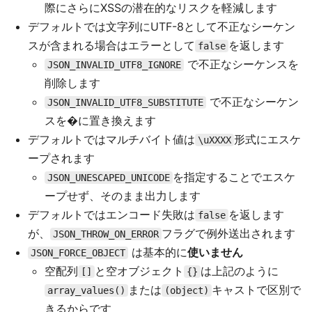
際にさらにXSSの潜在的なリスクを軽減します
デフォルトでは文字列にUTF-8として不正なシーケン
スが含まれる場合はエラーとして
を返します
false
で不正なシーケンスを
JSON_INVALID_UTF8_IGNORE
削除します
で不正なシーケン
JSON_INVALID_UTF8_SUBSTITUTE
スを�に置き換えます
デフォルトではマルチバイト値は
形式にエスケ
\uXXXX
ープされます
を指定することでエスケ
JSON_UNESCAPED_UNICODE
ープせず、そのまま出力します
デフォルトではエンコード失敗は
を返します
false
が、
フラグで例外送出されます
JSON_THROW_ON_ERROR
は基本的に
使いません
JSON_FORCE_OBJECT
空配列
と空オブジェクト
は上記のように
[]
{}
または
キャストで区別で
array_values()
(object)
きるからです