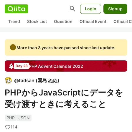
search
Login
Signup
Trend
Stock List
Question
Official Event
Official
info
More than 3 years have passed since last update.
PHP
Advent Calendar
2022
Day 23
@
tadsan
(
園島 ぬぬ
)
PHPからJavaScriptにデータを
受け渡すときに考えること
PHP
JSON
114