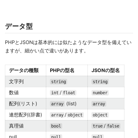
データ型
PHPとJSONは基本的には似たようなデータ型を備えてい
ますが、細かい点で違いがあります。
データの種類
PHPの型名
JSONの型名
文字列
string
string
数値
/
int
float
number
配列(リスト)
(list)
array
array
連想配列(辞書)
/
array
object
object
真理値
/
bool
true
false
null
null
null