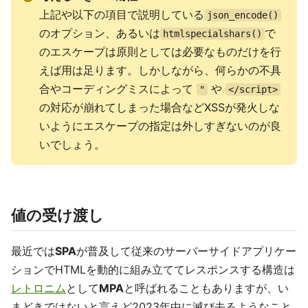
上記や以下の項目で説明している
json_encode()
のオプション、あるいは
で
htmlspecialshars()
のエスケープは原則としては必要なものだけを行
えば用は足ります。しかしながら、何らかの不具
合やコーディングミスによって
や
"
</script>
の対応が崩れてしまった場合などXSSが発火しな
いようにエスケープの指定は外しすぎないのが良
いでしょう。
値の受け渡し
最近では
SPA
が普及して従来のサーバーサイドアプリケー
ションでHTMLを動的に組み立ててレスポンスする構造は
レトロニム
として
MPA
と呼ばれることもありますが、い
まどきではないと言えど2023年中に滅び去るようなこと