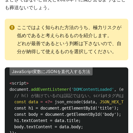
も葬送ないでしょう。
ここではよく知られた方法のうち、極力リスクが
低めであると考えられるものを紹介します。
どれが最善であるという判断は下さないので、自
分が納得して使えるものを選択してください。
JavaScript変数にJSONを直代入する方法
<
script
>
document
.
addEventListener
(
'DOMContentLoaded'
,
(
event
// h() が抜けているのは誤記ではない。scriptタグ内はHTM
const
data
=
<?=
json_encode
(
$data
,
JSON_HEX_TAG
|
  const h1 = document.getElementById('title');

  const body = document.getElementById('body');

  h1.textContent = data.title;

  body.textContent = data.body;
