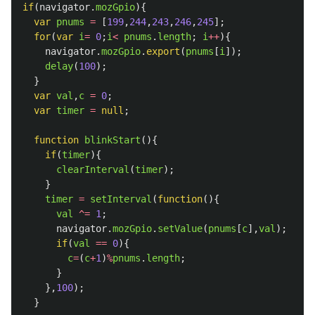
if
(
navigator
.
mozGpio
){
var
pnums
=
[
199
,
244
,
243
,
246
,
245
];
for
(
var
i
=
0
;
i
<
pnums
.
length
;
i
++
){
navigator
.
mozGpio
.
export
(
pnums
[
i
]);
delay
(
100
);
}
var
val
,
c
=
0
;
var
timer
=
null
;
function
blinkStart
(){
if
(
timer
){
clearInterval
(
timer
);
}
timer
=
setInterval
(
function
(){
val
^=
1
;
navigator
.
mozGpio
.
setValue
(
pnums
[
c
],
val
);
if
(
val
==
0
){
c
=
(
c
+
1
)
%
pnums
.
length
;
}
},
100
);
}