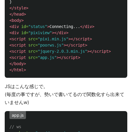
}
</style>
</head>
<body>
<div
id=
"status"
>
Connecting...
</div>
<div
id=
"pixiview"
></div>
<script 
src=
"pixi.min.js"
></script>
<script 
src=
"poorws.js"
></script>
<script 
src=
"jquery-2.0.3.min.js"
></script>
<script 
src=
"app.js"
></script>
</body>
</html>
JSはこんな感じで。
(毎度の事ですが、勢いで書いてるので関数化すら出来て
いませんw)
app.js
// ws