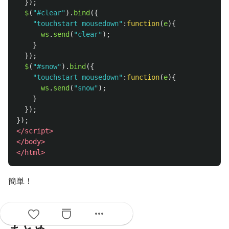
});
$
(
"
#clear
"
).
bind
({
"
touchstart mousedown
"
:
function
(
e
){
ws
.
send
(
"
clear
"
);
}
});
$
(
"
#snow
"
).
bind
({
"
touchstart mousedown
"
:
function
(
e
){
ws
.
send
(
"
snow
"
);
}
});
});
</script>
</body>
</html>
簡単！
more_horiz