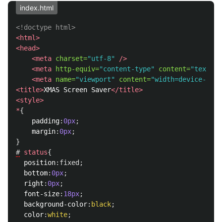
index.html
<!doctype html>
<html>
<head>
<meta
charset=
"utf-8"
/>
<meta
http-equiv=
"content-type"
content=
"text/ht
<meta
name=
"viewport"
content=
"width=device-widt
<title>
XMAS Screen Saver
</title>
<style>
*
{
padding
:
0px
;
margin
:
0px
;
}
#
status
{
position
:
fixed
;
bottom
:
0px
;
right
:
0px
;
font-size
:
18px
;
background-color
:
black
;
color
:
white
;