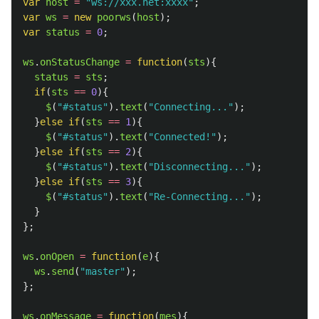
var
host
=
"
ws://xxx.net:xxxx
"
;
var
ws
=
new
poorws
(
host
);
var
status
=
0
;
ws
.
onStatusChange
=
function
(
sts
){
status
=
sts
;
if
(
sts
==
0
){
$
(
"
#status
"
).
text
(
"
Connecting...
"
);
}
else
if
(
sts
==
1
){
$
(
"
#status
"
).
text
(
"
Connected!
"
);
}
else
if
(
sts
==
2
){
$
(
"
#status
"
).
text
(
"
Disconnecting...
"
);
}
else
if
(
sts
==
3
){
$
(
"
#status
"
).
text
(
"
Re-Connecting...
"
);
}
};
ws
.
onOpen
=
function
(
e
){
ws
.
send
(
"
master
"
);
};
ws
.
onMessage
=
function
(
mes
){