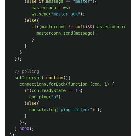
}
else
if
(
message
==
"
master
"
){
masterconn
=
ws
;
ws
.
send
(
"
master ack
"
);
}
else
{
if
((
masterconn
!=
null
)
&&
(
masterconn
.
readyS
masterconn
.
send
(
message
);
}
}
}
});
// polling
setInterval
(
function
(){
connections
.
forEach
(
function 
(
con
,
i
)
{
if
(
con
.
readyState
==
1
){
con
.
ping
(
"
p
"
);
}
else
{
console
.
log
(
"
ping failed:
"
+
i
);
}
});
},
5000
);
});