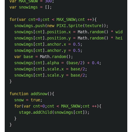
var
MAX_SNOW
=
300
;
var
snowimgs
=
[];
for
(
var
cnt
=
0
;
cnt
<
MAX_SNOW
;
cnt
++
){
snowimgs
.
push
(
new
PIXI
.
Sprite
(
texture
));
snowimgs
[
cnt
].
position
.
x
=
Math
.
random
()
*
width
;
snowimgs
[
cnt
].
position
.
y
=
Math
.
random
()
*
height
;
snowimgs
[
cnt
].
anchor
.
x
=
0.5
;
snowimgs
[
cnt
].
anchor
.
y
=
0.5
;
var
base
=
Math
.
random
();
snowimgs
[
cnt
].
alpha
=
(
base
/
2
)
+
0.4
;
snowimgs
[
cnt
].
scale
.
x
=
base
/
2
;
snowimgs
[
cnt
].
scale
.
y
=
base
/
2
;
}
function
addSnow
(){
snow
=
true
;
for
(
var
cnt
=
0
;
cnt
<
MAX_SNOW
;
cnt
++
){
stage
.
addChild
(
snowimgs
[
cnt
]);
}
}