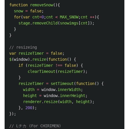
function
removeSnow
(){
snow
=
false
;
for
(
var
cnt
=
0
;
cnt
<
MAX_SNOW
;
cnt
++
){
stage
.
removeChild
(
snowimgs
[
cnt
]);
}
}
// resizeing
var
resizeTimer
=
false
;
$
(
window
).
resize
(
function
()
{
if 
(
resizeTimer
!==
false
)
{
clearTimeout
(
resizeTimer
);
}
resizeTimer
=
setTimeout
(
function
()
{
width
=
window
.
innerWidth
;
height
=
window
.
innerHeight
;
renderer
.
resize
(
width
,
height
);
},
200
);
});
// Lチカ (For CHIRIMEN)