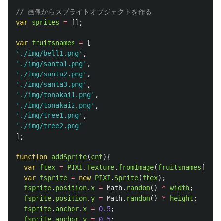
// 画像からスプライトオブジェクトを作る
var
sprites
=
[];
var
fruitsnames
=
[
'
./img/bell1.png
'
,
'
./img/santa1.png
'
,
'
./img/santa2.png
'
,
'
./img/santa3.png
'
,
'
./img/tonakai1.png
'
,
'
./img/tonakai2.png
'
,
'
./img/tree1.png
'
,
'
./img/tree2.png
'
];
function
addSprite
(
cnt
){
var
ftex
=
PIXI
.
Texture
.
fromImage
(
fruitsnames
[
cnt
%
var
fsprite
=
new
PIXI
.
Sprite
(
ftex
);
fsprite
.
position
.
x
=
Math
.
random
()
*
width
;
fsprite
.
position
.
y
=
Math
.
random
()
*
height
;
fsprite
.
anchor
.
x
=
0.5
;
fsprite
.
anchor
.
y
=
0.5
;