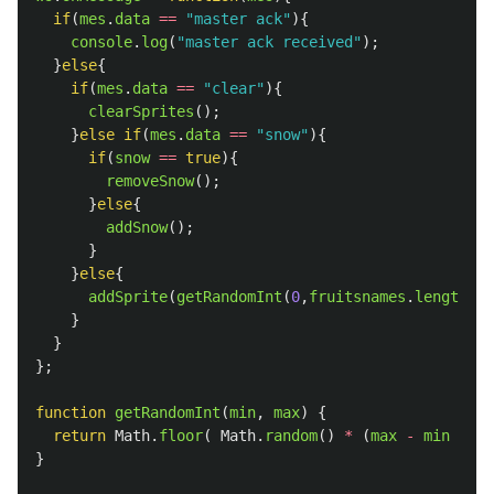
if
(
mes
.
data
==
"
master ack
"
){
console
.
log
(
"
master ack received
"
);
}
else
{
if
(
mes
.
data
==
"
clear
"
){
clearSprites
();
}
else
if
(
mes
.
data
==
"
snow
"
){
if
(
snow
==
true
){
removeSnow
();
}
else
{
addSnow
();
}
}
else
{
addSprite
(
getRandomInt
(
0
,
fruitsnames
.
length
));
}
}
};
function
getRandomInt
(
min
,
max
)
{
return
Math
.
floor
(
Math
.
random
()
*
(
max
-
min
+
1
)
}