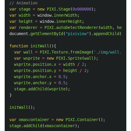
// Animation
var
stage
=
new
PIXI
.
Stage
(
0x000000
);
var
width
=
window
.
innerWidth
;
var
height
=
window
.
innerHeight
;
var
renderer
=
PIXI
.
autoDetectRenderer
(
width
,
height
document
.
getElementById
(
"
pixiview
"
).
appendChild
(
rend
function
initWall
(){
var
wall
=
PIXI
.
Texture
.
fromImage
(
'
./img/wall.jpg
'
var
wsprite
=
new
PIXI
.
Sprite
(
wall
);
wsprite
.
position
.
x
=
width
/
2
;
wsprite
.
position
.
y
=
height
/
2
;
wsprite
.
anchor
.
x
=
0.5
;
wsprite
.
anchor
.
y
=
0.5
;
stage
.
addChild
(
wsprite
);
}
initWall
();
var
xmascontainer
=
new
PIXI
.
Container
();
stage
.
addChild
(
xmascontainer
);