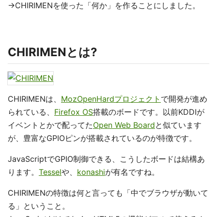
→CHIRIMENを使った「何か」を作ることにしました。
CHIRIMENとは?
CHIRIMENは、
MozOpenHardプロジェクト
で開発が進め
られている、
Firefox OS
搭載のボードです。以前KDDIが
イベントとかで配ってた
Open Web Board
と似ています
が、豊富なGPIOピンが搭載されているのが特徴です。
JavaScriptでGPIO制御できる、こうしたボードは結構あ
ります。
Tessel
や、
konashi
が有名ですね。
CHIRIMENの特徴は何と言っても「中でブラウザが動いて
る」ということ。