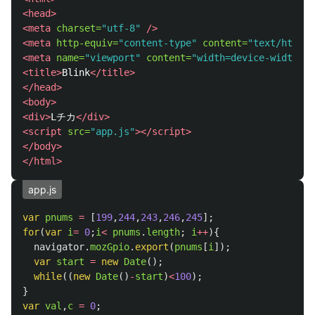
<head>
<meta
charset=
"utf-8"
/>
<meta
http-equiv=
"content-type"
content=
"text/html; 
<meta
name=
"viewport"
content=
"width=device-width, i
<title>
Blink
</title>
</head>
<body>
<div>
Lチカ
</div>
<script 
src=
"app.js"
></script>
</body>
</html>
app.js
var
pnums
=
[
199
,
244
,
243
,
246
,
245
];
for
(
var
i
=
0
;
i
<
pnums
.
length
;
i
++
){
navigator
.
mozGpio
.
export
(
pnums
[
i
]);
var
start
=
new
Date
();
while
((
new
Date
()
-
start
)
<
100
);
}
var
val
,
c
=
0
;