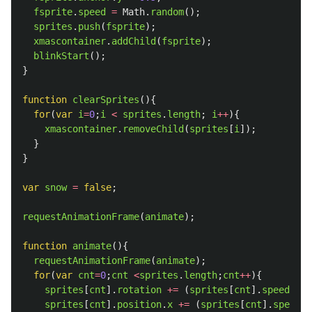
fsprite
.
speed
=
Math
.
random
();
sprites
.
push
(
fsprite
);
xmascontainer
.
addChild
(
fsprite
);
blinkStart
();
}
function
clearSprites
(){
for
(
var
i
=
0
;
i
<
sprites
.
length
;
i
++
){
xmascontainer
.
removeChild
(
sprites
[
i
]);
}
}
var
snow
=
false
;
requestAnimationFrame
(
animate
);
function
animate
(){
requestAnimationFrame
(
animate
);
for
(
var
cnt
=
0
;
cnt
<
sprites
.
length
;
cnt
++
){
sprites
[
cnt
].
rotation
+=
(
sprites
[
cnt
].
speed
/
1
sprites
[
cnt
].
position
.
x
+=
(
sprites
[
cnt
].
speed
*