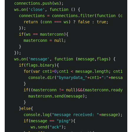
connections
.
push
(
ws
);
ws
.
on
(
'
close
'
,
function 
()
{
connections
=
connections
.
filter
(
function 
(
conn
,
return 
(
conn
===
ws
)
?
false
:
true
;
});
if
(
ws
==
masterconn
){
masterconn
=
null
;
}
});
ws
.
on
(
'
message
'
,
function 
(
message
,
flags
)
{
if
(
flags
.
binary
){
for
(
var
cnt1
=
0
;
cnt1
<
message
.
length
;
cnt1
++
){
console
.
dir
(
"
bynarydata_
"
+
cnt1
+
"
:
"
+
message
[
c
}
if
((
masterconn
!=
null
)
&&
(
masterconn
.
readyStat
masterconn
.
send
(
message
);
}
}
else
{
console
.
log
(
"
message received: 
"
+
message
);
if
(
message
==
"
ping
"
){
ws
.
send
(
"
ack
"
);