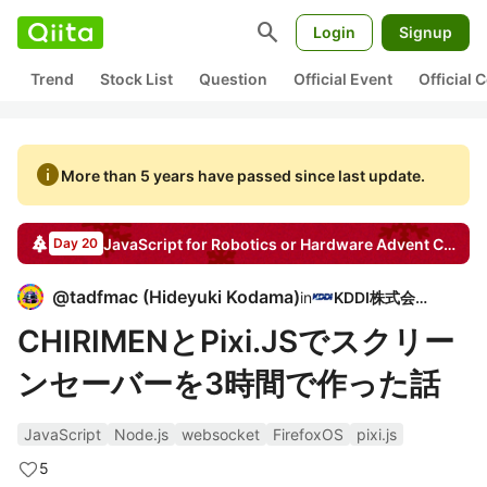
search
Login
Signup
Trend
Stock List
Question
Official Event
Official
info
More than 5 years have passed since last update.
JavaScript for Robotics or Hardware
Advent Calendar
Day 20
@
tadfmac
(
Hideyuki Kodama
)
in
KDDI株式会社
CHIRIMENとPixi.JSでスクリー
ンセーバーを3時間で作った話
JavaScript
Node.js
websocket
FirefoxOS
pixi.js
5