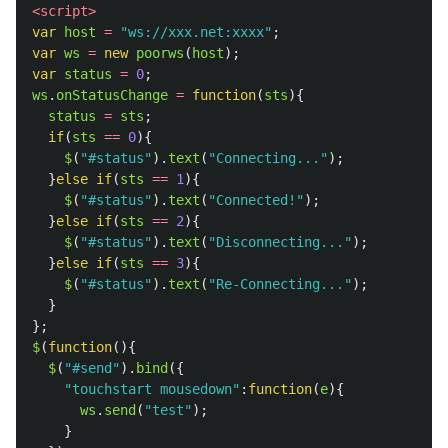
<script>
var
host
=
"
ws://xxx.net:xxxx
"
;
var
ws
=
new
poorws
(
host
);
var
status
=
0
;
ws
.
onStatusChange
=
function
(
sts
){
status
=
sts
;
if
(
sts
==
0
){
$
(
"
#status
"
).
text
(
"
Connecting...
"
);
}
else
if
(
sts
==
1
){
$
(
"
#status
"
).
text
(
"
Connected!
"
);
}
else
if
(
sts
==
2
){
$
(
"
#status
"
).
text
(
"
Disconnecting...
"
);
}
else
if
(
sts
==
3
){
$
(
"
#status
"
).
text
(
"
Re-Connecting...
"
);
}
};
$
(
function
(){
$
(
"
#send
"
).
bind
({
"
touchstart mousedown
"
:
function
(
e
){
ws
.
send
(
"
test
"
);
}