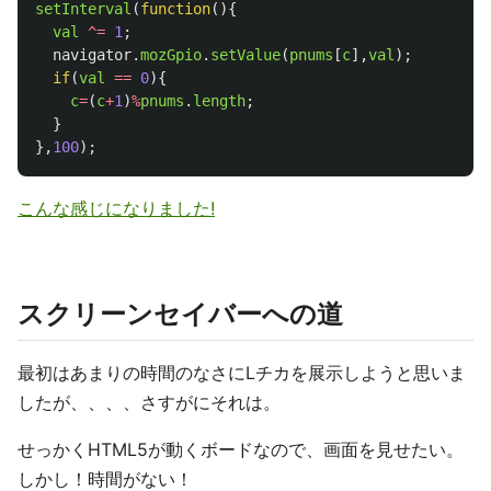
setInterval
(
function
(){
val
^=
1
;
navigator
.
mozGpio
.
setValue
(
pnums
[
c
],
val
);
if
(
val
==
0
){
c
=
(
c
+
1
)
%
pnums
.
length
;
}
},
100
);
こんな感じになりました!
スクリーンセイバーへの道
最初はあまりの時間のなさにLチカを展示しようと思いま
したが、、、、さすがにそれは。
せっかくHTML5が動くボードなので、画面を見せたい。
しかし！時間がない！