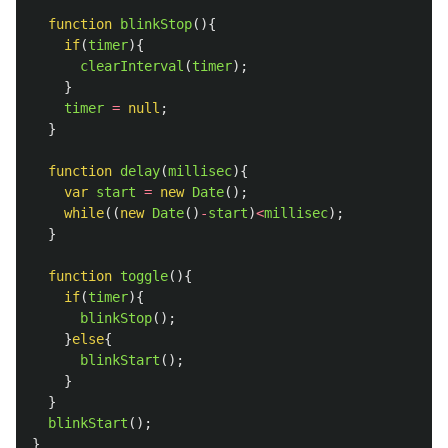
function
blinkStop
(){
if
(
timer
){
clearInterval
(
timer
);
}
timer
=
null
;
}
function
delay
(
millisec
){
var
start
=
new
Date
();
while
((
new
Date
()
-
start
)
<
millisec
);
}
function
toggle
(){
if
(
timer
){
blinkStop
();
}
else
{
blinkStart
();
}
}
blinkStart
();
}