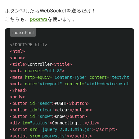
ボタン押したらWebSocketを送るだけ！
こちらも、
poorws
を使います。
index.html
<!DOCTYPE html>
<html>
<head>
<title>
Controller
</title>
<meta
charset=
"utf-8"
>
<meta
http-equiv=
"Content-Type"
content=
"text/html; 
<meta
name=
"viewport"
content=
"width=device-width, u
</head>
<body>
<button
id=
"send"
>
PUSH!
</button>
<button
id=
"clear"
>
clear
</button>
<button
id=
"snow"
>
snow
</button>
<div
id=
"status"
>
Connecting...
</div>
<script 
src=
'jquery-2.0.3.min.js'
></script>
<script 
src=
'poorws.js'
></script>