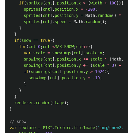
if
(
sprites
[
cnt
].
position
.
x
>
(
width
+
100
)){
sprites
[
cnt
].
position
.
x
=
-
200
;
sprites
[
cnt
].
position
.
y
=
Math
.
random
()
*
heig
sprites
[
cnt
].
speed
=
Math
.
random
();
}
}
if
(
snow
==
true
){
for
(
cnt
=
0
;
cnt
<
MAX_SNOW
;
cnt
++
){
var
scale
=
snowimgs
[
cnt
].
scale
.
x
;
snowimgs
[
cnt
].
position
.
x
+=
scale
*
(
Math
.
rand
snowimgs
[
cnt
].
position
.
y
+=
(
scale
*
3
)
+
1
;
if
(
snowimgs
[
cnt
].
position
.
y
>
1024
){
snowimgs
[
cnt
].
position
.
y
=
-
10
;
}
}
}
renderer
.
render
(
stage
);
}
// snow
var
texture
=
PIXI
.
Texture
.
fromImage
(
'
img/snow2.png
'