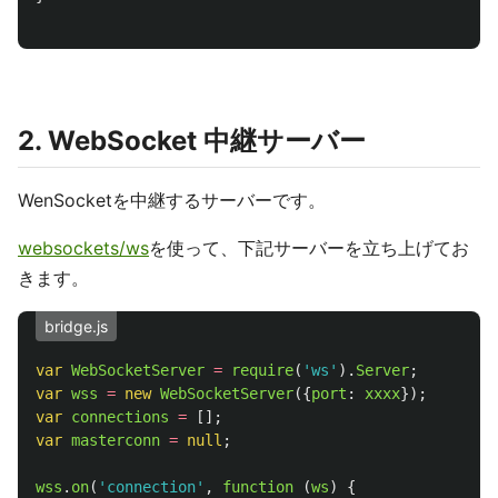
2. WebSocket 中継サーバー
WenSocketを中継するサーバーです。
websockets/ws
を使って、下記サーバーを立ち上げてお
きます。
bridge.js
var
WebSocketServer
=
require
(
'
ws
'
).
Server
;
var
wss
=
new
WebSocketServer
({
port
:
xxxx
});
var
connections
=
[];
var
masterconn
=
null
;
wss
.
on
(
'
connection
'
,
function 
(
ws
)
{