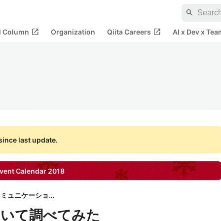
search
open_in_new
open_in_new
al Column
Organization
Qiita Careers
AI x Dev x Tea
ince last update.
vent Calendar
2018
株式会社ナレッジコミュニケーション
cについて調べてみた