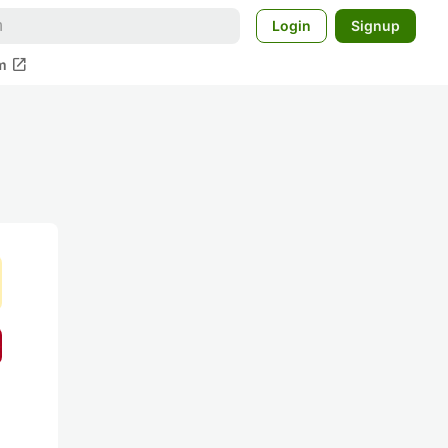
Login
Signup
open_in_new
m