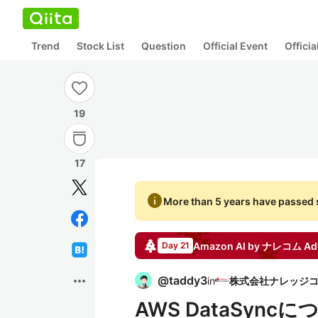
Trend
Stock List
Question
Official Event
Offici
19
17
info
More than 5 years have passed s
Amazon AI by ナレコム
Ad
Day 21
more_horiz
@
taddy3
in
AWS DataSyn