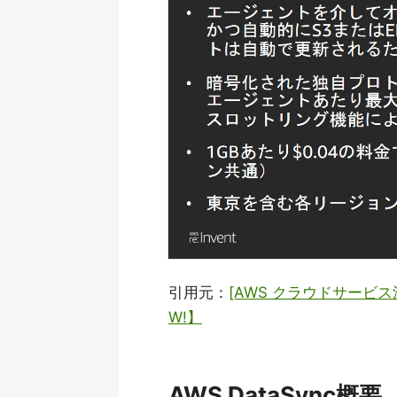
引用元：
[AWS クラウドサービス活用
W!】
AWS DataSync概要