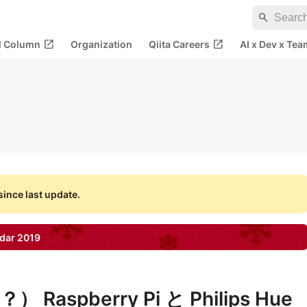
search
open_in_new
open_in_new
al Column
Organization
Qiita Careers
AI x Dev x Tea
ince last update.
dar
2019
spberry Pi と Philips Hue