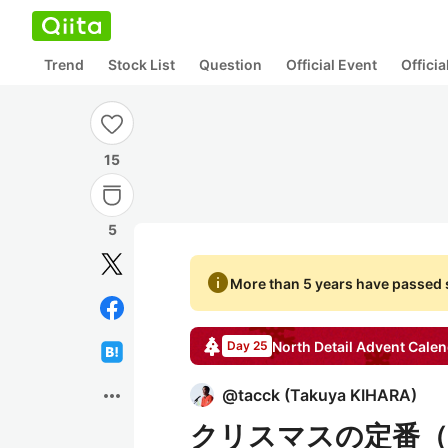
Trend
Stock List
Question
Official Event
Offici
15
5
info
More than 5 years have passed s
North Detail
Advent Calen
Day 25
more_horiz
@
tacck
(
Takuya KIHARA
)
クリスマスの定番（？） Ra