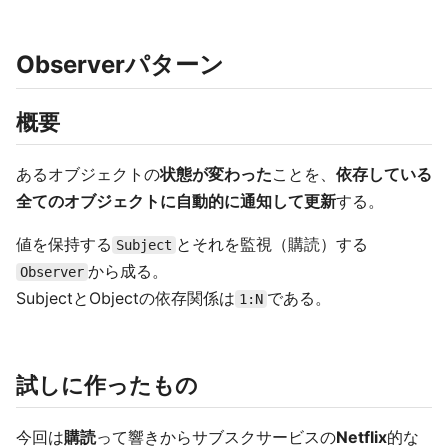
Observerパターン
概要
あるオブジェクトの
状態が変わった
ことを、
依存している
全てのオブジェクトに自動的に通知して更新
する。
値を保持する
とそれを監視（購読）する
Subject
から成る。
Observer
SubjectとObjectの依存関係は
である。
1:N
試しに作ったもの
今回は
購読
って響きからサブスクサービスの
Netflix
的な