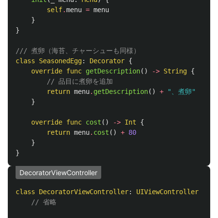
self
.
menu
=
menu
}
}
/// 煮卵（海苔、チャーシューも同様）
class
SeasonedEgg
:
Decorator
{
override
func
getDescription
()
->
String
{
// 品目に煮卵を追加
return
menu
.
getDescription
()
+
"、煮卵"
}
override
func
cost
()
->
Int
{
return
menu
.
cost
()
+
80
}
}
DecoratorViewController
class
DecoratorViewController
:
UIViewController
{
// 省略