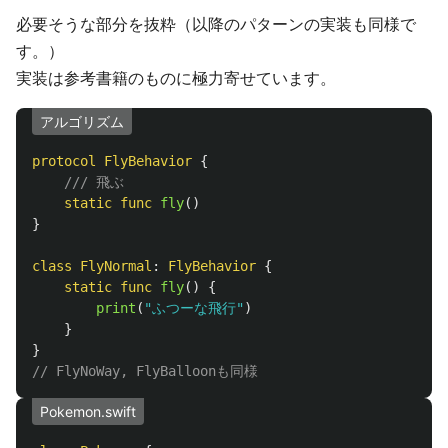
必要そうな部分を抜粋（以降のパターンの実装も同様で
す。）
実装は参考書籍のものに極力寄せています。
アルゴリズム
protocol
FlyBehavior
{
/// 飛ぶ
static
func
fly
()
}
class
FlyNormal
:
FlyBehavior
{
static
func
fly
()
{
print
(
"ふつーな飛行"
)
}
}
// FlyNoWay, FlyBalloonも同様
Pokemon.swift