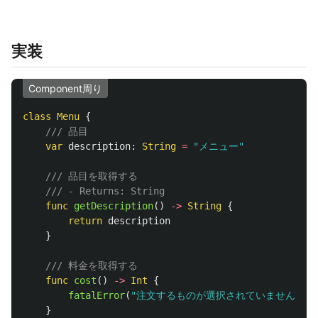
実装
Component周り
class
Menu
{
/// 品目
var
description
:
String
=
"メニュー"
/// 品目を取得する
/// - Returns: String
func
getDescription
()
->
String
{
return
description
}
/// 料金を取得する
func
cost
()
->
Int
{
fatalError
(
"注文するものが選択されていません"
)
}