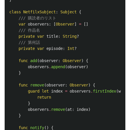
class
NetfilxSubject
:
Subject
{
/// 購読者のリスト
var
observers
:
[
Observer
]
=
[]
/// 作品名
private
var
title
:
String
?
/// 第何話
private
var
episode
:
Int
?
func
add
(
observer
:
Observer
)
{
observers
.
append
(
observer
)
}
func
remove
(
observer
:
Observer
)
{
guard
let
index
=
observers
.
firstIndex
(
where
return
}
observers
.
remove
(
at
:
index
)
}
func
notify
()
{