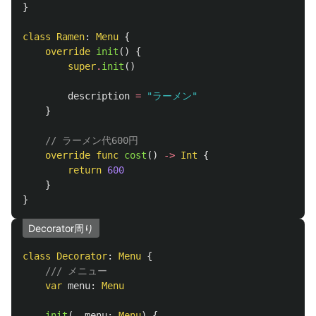
}
class
Ramen
:
Menu
{
override
init
()
{
super
.
init
()
description
=
"ラーメン"
}
// ラーメン代600円
override
func
cost
()
->
Int
{
return
600
}
}
Decorator周り
class
Decorator
:
Menu
{
/// メニュー
var
menu
:
Menu
init
(
_
menu
:
Menu
)
{