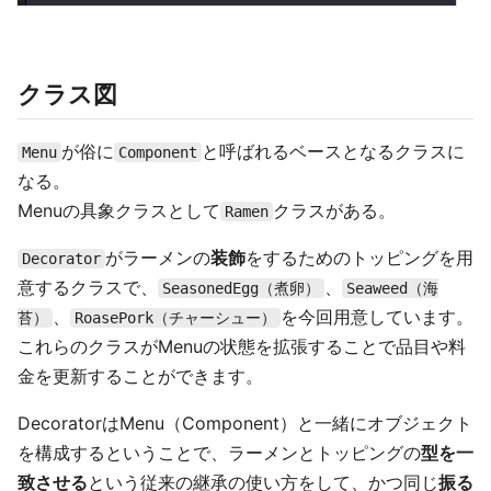
クラス図
が俗に
と呼ばれるベースとなるクラスに
Menu
Component
なる。
Menuの具象クラスとして
クラスがある。
Ramen
がラーメンの
装飾
をするためのトッピングを用
Decorator
意するクラスで、
、
SeasonedEgg（煮卵）
Seaweed（海
、
を今回用意しています。
苔）
RoasePork（チャーシュー）
これらのクラスがMenuの状態を拡張することで品目や料
金を更新することができます。
DecoratorはMenu（Component）と一緒にオブジェクト
を構成するということで、ラーメンとトッピングの
型を一
致させる
という従来の継承の使い方をして、かつ同じ
振る