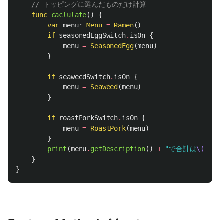
// トッピングに選んだものだけ計算
func
caclulate
()
{
var
menu
:
Menu
=
Ramen
()
if
seasonedEggSwitch
.
isOn
{
menu
=
SeasonedEgg
(
menu
)
}
if
seaweedSwitch
.
isOn
{
menu
=
Seaweed
(
menu
)
}
if
roastPorkSwitch
.
isOn
{
menu
=
RoastPork
(
menu
)
}
print
(
menu
.
getDescription
()
+
"で合計は
\(
menu
}
}