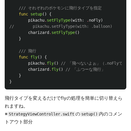
/// それぞれのポケモンに飛行タイプを指定
func
setup
()
{
pikachu
.
setFlyType
(
with
:
.
noFly
)
//        pikachu.setFlyType(with: .balloon)
charizard
.
setFlyType
()
}
/// 飛行
func
fly
()
{
pikachu
.
fly
()
// 「飛べないよぉ」（.noFlyで
charizard
.
fly
()
// 「ふつーな飛行」
}
}
飛行タイプを変えるだけでflyの処理を簡単に切り替えら
れますね。
※
の
内のコメン
StrategyViewController.swift
setup()
トアウト部分