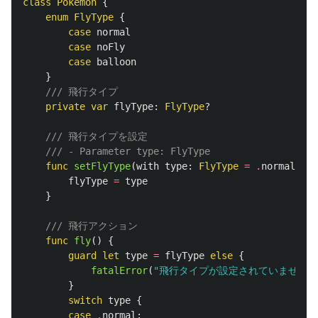
class
Pokemon
{
enum
FlyType
{
case
normal
case
noFly
case
balloon
}
/// 飛行タイプ
private
var
flyType
:
FlyType
?
/// 飛行タイプを設定
/// - Parameter type: FlyType
func
setFlyType
(
with
type
:
FlyType
=
.
normal
)
{
flyType
=
type
}
/// 飛行アクション
func
fly
()
{
guard
let
type
=
flyType
else
{
fatalError
(
"飛行タイプが設定されていません"
}
switch
type
{
case
.
normal
: