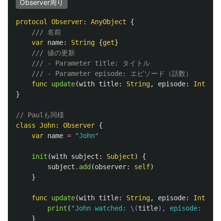
Observer周り
protocol
Observer
:
AnyObject
{
/// 名前
var
name
:
String
{
get
}
/// 値の更新
/// - Parameter title: タイトル
/// - Parameter episode: エピソード（話数）
func
update
(
with
title
:
String
,
episode
:
Int
)
}
// Paulも同様
class
John
:
Observer
{
var
name
=
"John"
init
(
with
subject
:
Subject
)
{
subject
.
add
(
observer
:
self
)
}
func
update
(
with
title
:
String
,
episode
:
Int
)
{
print
(
"John watched: 
\(
title
)
, episode: 
\(
ep
}