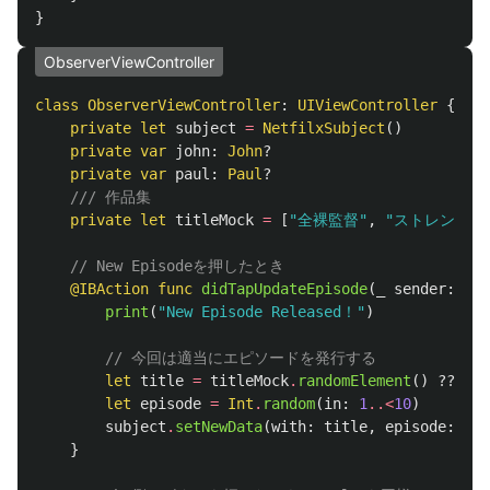
}
ObserverViewController
class
ObserverViewController
:
UIViewController
{
private
let
subject
=
NetfilxSubject
()
private
var
john
:
John
?
private
var
paul
:
Paul
?
/// 作品集
private
let
titleMock
=
[
"全裸監督"
,
"ストレンジャ
// New Episodeを押したとき
@IBAction
func
didTapUpdateEpisode
(
_
sender
:
Any
print
(
"New Episode Released！"
)
// 今回は適当にエピソードを発行する
let
title
=
titleMock
.
randomElement
()
??
"No
let
episode
=
Int
.
random
(
in
:
1
..<
10
)
subject
.
setNewData
(
with
:
title
,
episode
:
epi
}