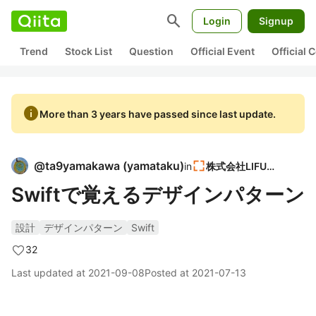
search
Login
Signup
Trend
Stock List
Question
Official Event
Official
info
More than 3 years have passed since last update.
@
ta9yamakawa
(
yamataku
)
in
株式会社LIFULL
Swiftで覚えるデザインパターン
設計
デザインパターン
Swift
32
Last updated at
2021-09-08
Posted at
2021-07-13