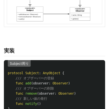
実装
Subject周り
protocol
Subject
:
AnyObject
{
/// オブザーバーの登録
func
add
(
observer
:
Observer
)
/// オブザーバーの削除
func
remove
(
observer
:
Observer
)
/// 新しい値の発行
func
notify
()
}