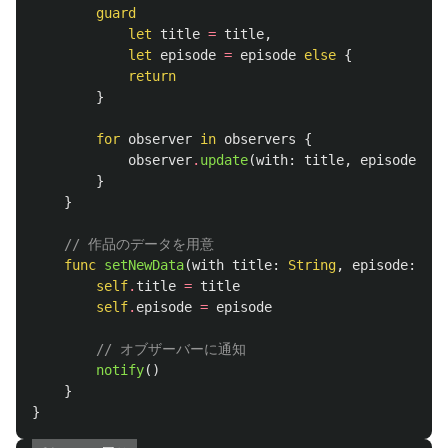
guard
let
title
=
title
,
let
episode
=
episode
else
{
return
}
for
observer
in
observers
{
observer
.
update
(
with
:
title
,
episode
:
ep
}
}
// 作品のデータを用意
func
setNewData
(
with
title
:
String
,
episode
:
Int
self
.
title
=
title
self
.
episode
=
episode
// オブザーバーに通知
notify
()
}
}