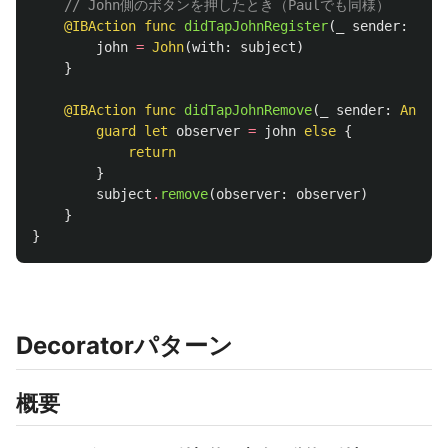
// John側のボタンを押したとき（Paulでも同様）
@IBAction
func
didTapJohnRegister
(
_
sender
:
Any
)
john
=
John
(
with
:
subject
)
}
@IBAction
func
didTapJohnRemove
(
_
sender
:
Any
)
{
guard
let
observer
=
john
else
{
return
}
subject
.
remove
(
observer
:
observer
)
}
}
Decoratorパターン
概要