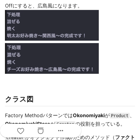
Offにすると、広島風になります。
クラス図
Factory Methodパターンでは
Okonomiyaki
が
、
Product
OkonomiyakiStore
が
の役割を担っている。
Creator
more_horiz
がオブジェクト作成のためのメソッド（
ファクト
Creator