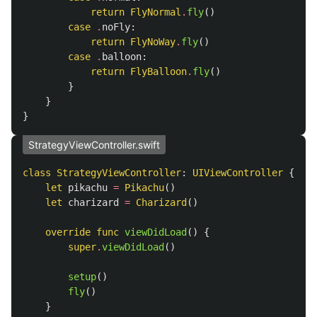
return
FlyNormal
.
fly
()
case
.
noFly
:
return
FlyNoWay
.
fly
()
case
.
balloon
:
return
FlyBalloon
.
fly
()
}
}
}
StrategyViewController.swift
class
StrategyViewController
:
UIViewController
{
let
pikachu
=
Pikachu
()
let
charizard
=
Charizard
()
override
func
viewDidLoad
()
{
super
.
viewDidLoad
()
setup
()
fly
()
}