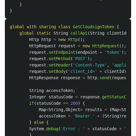
}
}
global
with
sharing
class
GetCloudsignToken
{
global
static
String
callApi
(
String
clientId
,
St
Http
http
=
new
Http
();
HttpRequest
request
=
new
HttpRequest
();
request
.
setEndpoint
(
endpoint
+
'
token'
);
request
.
setMethod
(
'
POST'
);
request
.
setHeader
(
'
Content-Type'
,
'
applicati
request
.
setBody
(
'
client_id='
+
clientId
);
HttpResponse
response
=
http
.
send
(
request
);
String
accessToken
;
Integer
statusCode
=
response
.
getStatusCode
(
if
(
statusCode
==
200
)
{
Map
<
String
,
Object
>
results
=
(
Map
<
String
accessToken
=
'
Bearer '
+
(
String
)
result
}
else
{
System
.
debug
(
'
Error : '
+
statusCode
+
'
 => 
}