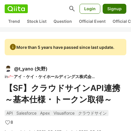
search
Login
Signup
Trend
Stock List
Question
Official Event
Official
info
More than 5 years have passed since last update.
@
t_yano
(
矢野
)
in
アイ・ケイ・ケイホールディングス株式会社
【SF】クラウドサインAPI連携
～基本仕様・トークン取得～
API
Salesforce
Apex
Visualforce
クラウドサイン
8