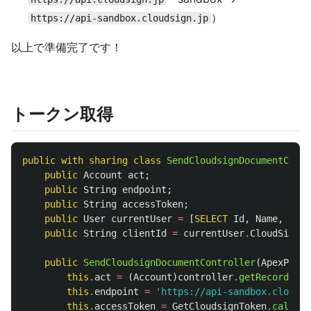
）
https://api-sandbox.cloudsign.jp
以上で準備完了です！
トークン取得
public
with
sharing
class
SendCloudsignDocumentContr
public
Account
act
;
public
String
endpoint
;
public
String
accessToken
;
public
User
currentUser
=
[
SELECT
Id
,
Name
,
Clou
public
String
clientId
=
currentUser
.
CloudSigin_
public
SendCloudsignDocumentController
(
ApexPages
this
.
act
=
(
Account
)
controller
.
getRecord
();
this
.
endpoint
=
'
https://api-sandbox.cloudsi
this
.
accessToken
=
GetCloudsignToken
.
callApi