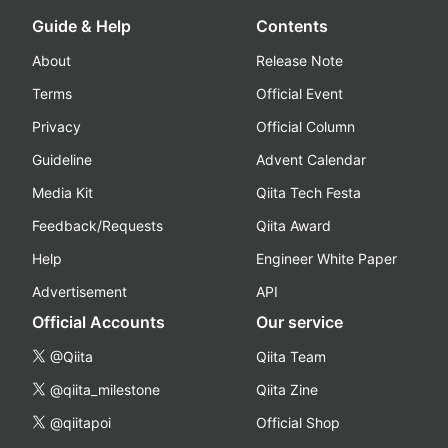
Guide & Help
Contents
About
Release Note
Terms
Official Event
Privacy
Official Column
Guideline
Advent Calendar
Media Kit
Qiita Tech Festa
Feedback/Requests
Qiita Award
Help
Engineer White Paper
Advertisement
API
Official Accounts
Our service
@Qiita
Qiita Team
@qiita_milestone
Qiita Zine
@qiitapoi
Official Shop