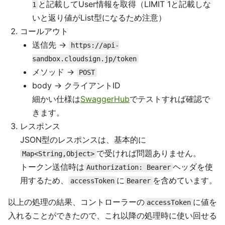
と記載してUser情報を取得（LIMIT 1と記載しな
1
いと返り値がList型になるため注意）
コールアウト
送信先 →
https://api-
sandbox.cloudsign.jp/token
メソッド →
POST
body → クライアントID
細かい仕様は
SwaggerHub
でテストすれば確認で
きます。
レスポンス
JSON型のレスポンスは、基本的に
で受ければ問題ありません。
Map<String,Object>
トークン送信時は
ヘッダを使
Authorization: Bearer
用するため、
に
を含めています。
accessToken
Bearer
以上の処理の結果、コントローラーの
に値を
accessToken
入れることができたので、これ以降の処理時に使い回せる