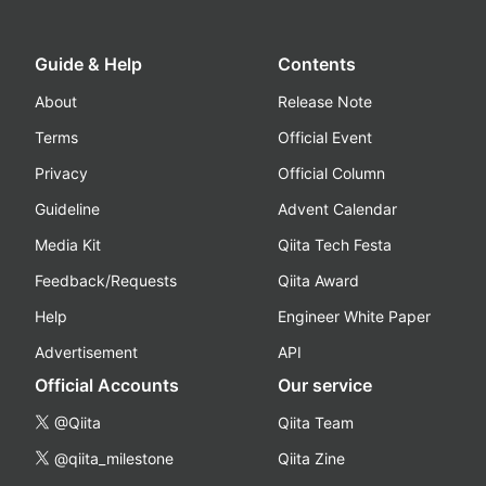
Guide & Help
Contents
About
Release Note
Terms
Official Event
Privacy
Official Column
Guideline
Advent Calendar
Media Kit
Qiita Tech Festa
Feedback/Requests
Qiita Award
Help
Engineer White Paper
Advertisement
API
Official Accounts
Our service
@Qiita
Qiita Team
@qiita_milestone
Qiita Zine