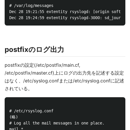
# /var/log/messages

Dec 28 19:21:55 extentity rsyslogd: [origin software
postfixのログ出力
postfixの設定(/etc/postfix/main.cf,
/etc/postfix/master.cf)上にログの出力先を記述する設定
はなく、/etc/syslog.confまたは/etc/rsyslog.confに記述
されている。
# /etc/rsyslog.conf

(略)

# Log all the mail messages in one place.
