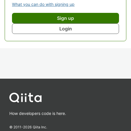
What you can do with signing up
Sign up
Login
How developers code is here.
© 2011-
2026
Qiita Inc.