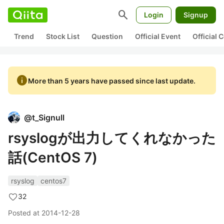
search
Login
Signup
Trend
Stock List
Question
Official Event
Official
info
More than 5 years have passed since last update.
@
t_Signull
rsyslogが出力してくれなかった
話(CentOS 7)
rsyslog
centos7
32
Posted at
2014-12-28