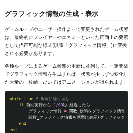
グラフィック情報の生成・表示
ゲームループやユーザー操作よって変更されたゲーム状態
は、最終的にプレイヤーやエネミーといった画面上の要素
として描画可能な様式(以降「グラフィック情報」)に変換
される必要があります。
各種ループによるゲーム状態の更新に並列して、一定間隔
でグラフィック情報を生成すれば、状態が少しずつ変化し
た大量の一枚絵、ひいてはアニメーションが得られます。
while
true
# 永遠に繰り返し
if
前回実行から
1
/
60
秒
経過したら
グラフィック情報
=
関数_状態をグラフィック情報に
関数_グラフィック情報を画面に表示
(
グラフィック情報
end
end