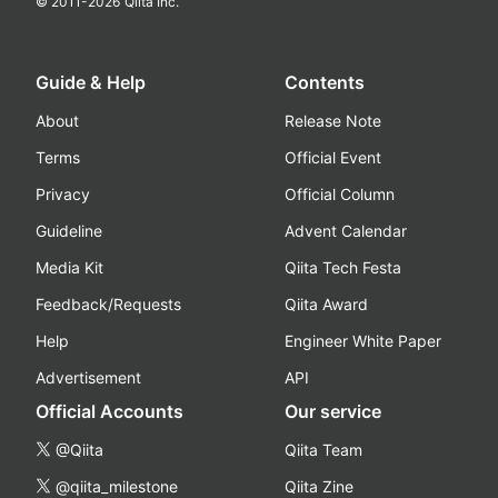
© 2011-
2026
Qiita Inc.
Guide & Help
Contents
About
Release Note
Terms
Official Event
Privacy
Official Column
Guideline
Advent Calendar
Media Kit
Qiita Tech Festa
Feedback/Requests
Qiita Award
Help
Engineer White Paper
Advertisement
API
Official Accounts
Our service
@Qiita
Qiita Team
@qiita_milestone
Qiita Zine