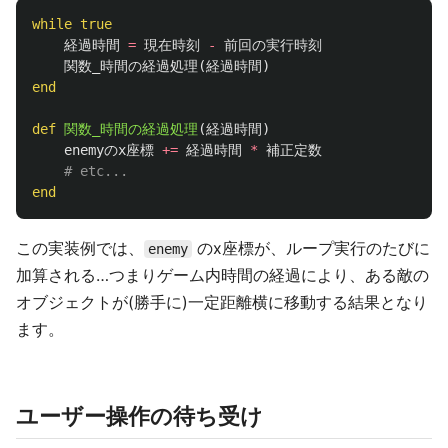
while
true
経過時間
=
現在時刻
-
前回の実行時刻
関数_時間の経過処理
(
経過時間
)
end
def
関数_時間の経過処理
(
経過時間
)
enemyのx座標
+=
経過時間
*
補正定数
# etc...
end
この実装例では、
のx座標が、ループ実行のたびに
enemy
加算される…つまりゲーム内時間の経過により、ある敵の
オブジェクトが(勝手に)一定距離横に移動する結果となり
ます。
ユーザー操作の待ち受け