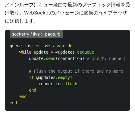
メインループはキュー経由で最新のグラフィック情報を受
け取り、WebSocketのメッセージに変換のうえブラウザ
に送信します。
socketry / live > page.rb
queue_task
=
task
.
async
do
while
update
=
@updates
.
dequeue
update
.
send
(
connection
)
# 筆者注: queue に
# Flush the output if there are no more upda
if
@updates
.
empty?
connection
.
flush
end
end
end