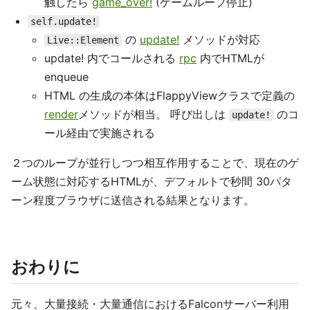
触したら
game_over!
(ゲームループ停止)
self.update!
の
update!
メソッドが対応
Live::Element
update! 内でコールされる
rpc
内でHTMLが
enqueue
HTML の生成の本体はFlappyViewクラスで定義の
render
メソッドが相当。 呼び出しは
のコ
update!
ール経由で実施される
２つのループが並行しつつ相互作用することで、現在のゲ
ーム状態に対応するHTMLが、デフォルトで秒間 30パタ
ーン程度ブラウザに送信される結果となります。
おわりに
元々、大量接続・大量通信におけるFalconサーバー利用