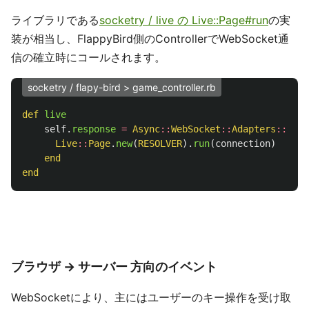
ライブラリである
socketry / live の Live::Page#run
の実
装が相当し、FlappyBird側のControllerでWebSocket通
信の確立時にコールされます。
socketry / flapy-bird > game_controller.rb
def
live
self
.
response
=
Async
::
WebSocket
::
Adapters
::
Rail
Live
::
Page
.
new
(
RESOLVER
).
run
(
connection
)
end
end
ブラウザ -> サーバー 方向のイベント
WebSocketにより、主にはユーザーのキー操作を受け取