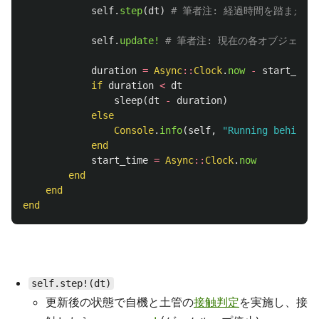
self
.
step
(
dt
)
# 筆者注: 経過時間を踏まえ
self
.
update!
# 筆者注: 現在の各オブジェクト
duration
=
Async
::
Clock
.
now
-
start_time
if
duration
<
dt
sleep
(
dt
-
duration
)
else
Console
.
info
(
self
,
"Running behind b
end
start_time
=
Async
::
Clock
.
now
end
end
end
self.step!(dt)
更新後の状態で自機と土管の
接触判定
を実施し、接