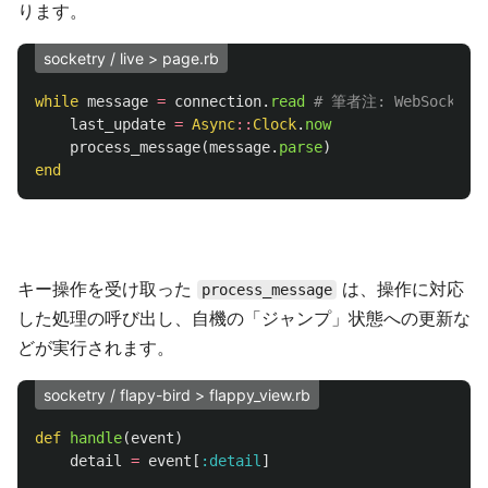
ります。
socketry / live > page.rb
while
message
=
connection
.
read
# 筆者注: WebSocket
last_update
=
Async
::
Clock
.
now
process_message
(
message
.
parse
)
end
キー操作を受け取った
は、操作に対応
process_message
した処理の呼び出し、自機の「ジャンプ」状態への更新な
どが実行されます。
socketry / flapy-bird > flappy_view.rb
def
handle
(
event
)
detail
=
event
[
:detail
]