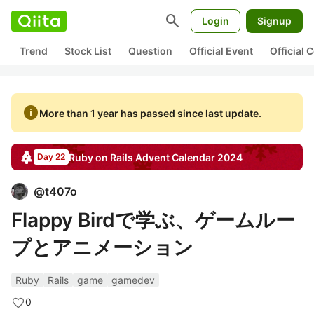
search
Login
Signup
Trend
Stock List
Question
Official Event
Official
info
More than 1 year has passed since last update.
Ruby on Rails
Advent Calendar
2024
Day 22
@
t407o
Flappy Birdで学ぶ、ゲームルー
プとアニメーション
Ruby
Rails
game
gamedev
0