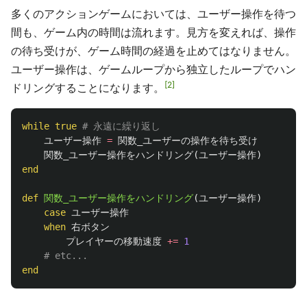
多くのアクションゲームにおいては、ユーザー操作を待つ
間も、ゲーム内の時間は流れます。見方を変えれば、操作
の待ち受けが、ゲーム時間の経過を止めてはなりません。
ユーザー操作は、ゲームループから独立したループでハン
2
ドリングすることになります。
while
true
# 永遠に繰り返し
ユーザー操作
=
関数_ユーザーの操作を待ち受け
関数_ユーザー操作をハンドリング
(
ユーザー操作
)
end
def
関数_ユーザー操作をハンドリング
(
ユーザー操作
)
case
ユーザー操作
when
右ボタン
プレイヤーの移動速度
+=
1
# etc...
end