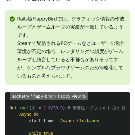
Rails版FlappyBirdでは、グラフィック情報の作成
ループとゲームループの実装が一致しているよう
です。
Steamで配信されるPCゲームなどユーザーの動作
環境が不定の場合、レンダリングの頻度がゲーム
ループと結合していると不都合がありそうです
が、シンプルなブラウザゲームのため簡略化して
いるものと考えられます。
socketry / flapy-bird > flappy_view.rb
def
run!
(
dt
=
1.0
/
30.0
)
# 筆者注: デフォルトでは 秒間 
Async
do
start_time
=
Async
::
Clock
.
now
while
true