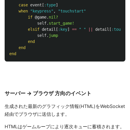
case
event
[
:type
]
when
"keypress"
,
"touchstart"
if
@game
.
nil?
self
.
start_game!
elsif
detail
[
:key
]
==
" "
||
detail
[
:touch
]
self
.
jump
end
end
end
サーバー -> ブラウザ 方向のイベント
生成された最新のグラフィック情報(HTML)をWebSocket
経由でブラウザに送信します。
HTMLはゲームループにより逐次キューに蓄積されます。