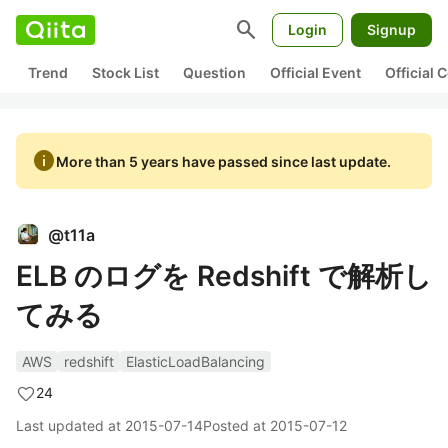
search
Login
Signup
Trend
Stock List
Question
Official Event
Official
info
More than 5 years have passed since last update.
@
t11a
ELB のログを Redshift で解析し
てみる
AWS
redshift
ElasticLoadBalancing
24
Last updated at
2015-07-14
Posted at
2015-07-12