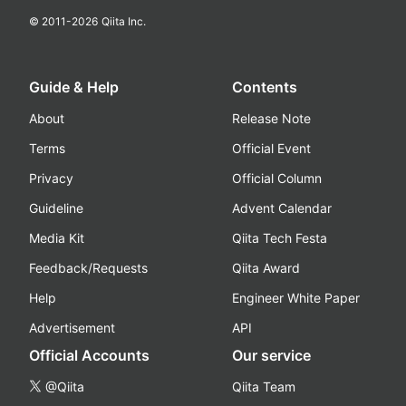
© 2011-
2026
Qiita Inc.
Guide & Help
Contents
About
Release Note
Terms
Official Event
Privacy
Official Column
Guideline
Advent Calendar
Media Kit
Qiita Tech Festa
Feedback/Requests
Qiita Award
Help
Engineer White Paper
Advertisement
API
Official Accounts
Our service
@Qiita
Qiita Team