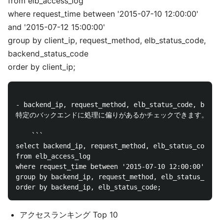
from elb_access_log
where request_time between '2015-07-10 12:00:00'
and '2015-07-12 15:00:00'
group by client_ip, request_method, elb_status_code,
backend_status_code
order by client_ip;
- backend_ip, request_method, elb_status_code, bac
特定のバックエンドに処理に偏りがあるかチェックできます。

    ```

select backend_ip, request_method, elb_status_code, 
from elb_access_log

where request_time between '2015-07-10 12:00:00' and
group by backend_ip, request_method, elb_status_code
アクセスランキング Top 10