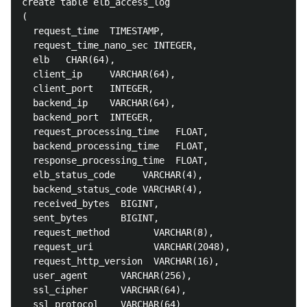
create table elb_access_log

(

  request_time  TIMESTAMP,

  request_time_nano_sec INTEGER,

  elb   CHAR(64),

  client_ip     VARCHAR(64),

  client_port   INTEGER,

  backend_ip    VARCHAR(64),

  backend_port  INTEGER,

  request_processing_time   FLOAT,

  backend_processing_time   FLOAT,

  response_processing_time  FLOAT,

  elb_status_code     VARCHAR(4),

  backend_status_code VARCHAR(4),

  received_bytes  BIGINT,

  sent_bytes      BIGINT,

  request_method        VARCHAR(8),

  request_uri           VARCHAR(2048),

  request_http_version  VARCHAR(16),

  user_agent      VARCHAR(256),

  ssl_cipher      VARCHAR(64),

  ssl_protocol    VARCHAR(64)
