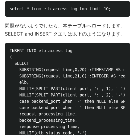
問題がないようでしたら、本テーブルへロードします。
SELECT and INSERT クエリは以下のようになります。
INSERT INTO elb_access_log

(

  SELECT

    SUBSTRING(request_time,0,20)::TIMESTAMP AS reque
    SUBSTRING(request_time,21,6)::INTEGER AS request
    elb,

    NULLIF(SPLIT_PART(client_port, ':', 1), '-') AS 
    NULLIF(SPLIT_PART(client_port, ':', 2), '-')::IN
    case backend_port when '-' then NULL else SPLIT_
    case backend_port when '-' then NULL else SPLIT_
    request_processing_time,

    backend_processing_time,

    response_processing_time,

    NULLIF(elb_status_code, '-'),
