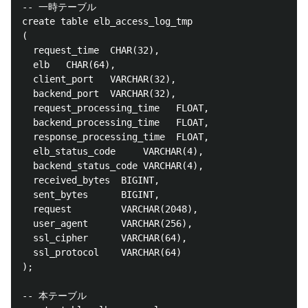
-- 一時テーブル

create table elb_access_log_tmp

(

  request_time  CHAR(32),

  elb   CHAR(64),

  client_port   VARCHAR(32),

  backend_port  VARCHAR(32),

  request_processing_time   FLOAT,

  backend_processing_time   FLOAT,

  response_processing_time  FLOAT,

  elb_status_code     VARCHAR(4),

  backend_status_code VARCHAR(4),

  received_bytes  BIGINT,

  sent_bytes      BIGINT,

  request         VARCHAR(2048),

  user_agent      VARCHAR(256),

  ssl_cipher      VARCHAR(64),

  ssl_protocol    VARCHAR(64)

);

-- 本テーブル
