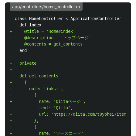
app/controllers/home_controller.rb
  class HomeController < ApplicationController

+     @title = 'Home#index'

+     @description = 'トップページ'

+

+   private

+

+   def get_contents

+     {

+       outer_links: [

+         {

+           name: 'Qiitaページ',

+           text: 'Qiita',

+           url: 'https://qiita.com/t0yohei/items/cd
+         },

+         {

+           name: 'ソースコード',
