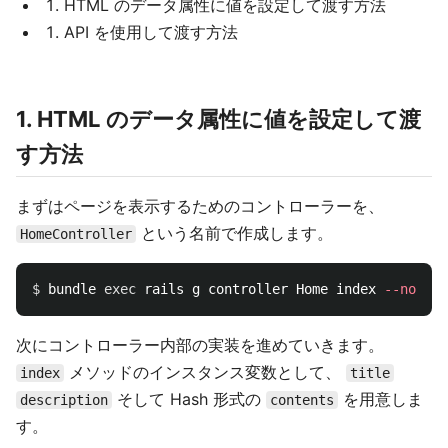
HTML のデータ属性に値を設定して渡す方法
API を使用して渡す方法
1. HTML のデータ属性に値を設定して渡
す方法
まずはページを表示するためのコントローラーを、
という名前で作成します。
HomeController
$ 
bundle 
exec 
rails g controller Home index 
--no-hel
次にコントローラー内部の実装を進めていきます。
メソッドのインスタンス変数として、
index
title
そして Hash 形式の
を用意しま
description
contents
す。