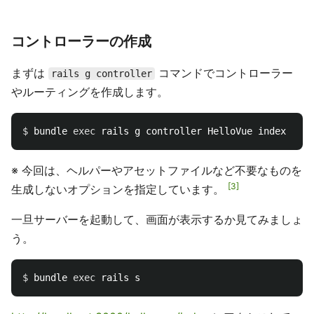
コントローラーの作成
まずは
コマンドでコントローラー
rails g controller
やルーティングを作成します。
$ 
bundle 
exec 
rails g controller HelloVue index 
--no
※ 今回は、ヘルパーやアセットファイルなど不要なものを
3
生成しないオプションを指定しています。
一旦サーバーを起動して、画面が表示するか見てみましょ
う。
$ 
bundle 
exec 