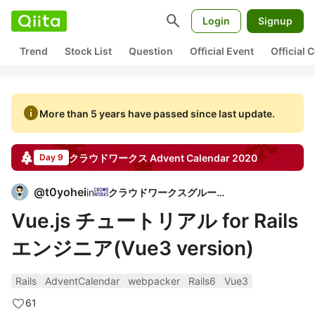
search
Login
Signup
Trend
Stock List
Question
Official Event
Official
info
More than 5 years have passed since last update.
クラウドワークス
Advent Calendar
2020
Day 9
@
t0yohei
in
クラウドワークスグループ
Vue.js チュートリアル for Rails
エンジニア(Vue3 version)
Rails
AdventCalendar
webpacker
Rails6
Vue3
61