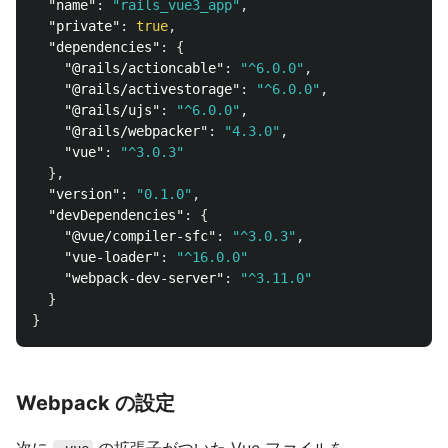
"name"
:
"rails_vue3_app"
,
"private"
:
true
,
"dependencies"
:
{
"@rails/actioncable"
:
"^6.0.0"
,
"@rails/activestorage"
:
"^6.0.0"
,
"@rails/ujs"
:
"^6.0.0"
,
"@rails/webpacker"
:
"4.3.0"
,
"vue"
:
"^3.0.3"
},
"version"
:
"0.1.0"
,
"devDependencies"
:
{
"@vue/compiler-sfc"
:
"^3.0.3"
,
"vue-loader"
:
"^16.0.0"
"webpack-dev-server"
:
"^3.11.0"
}
}
Webpack の設定