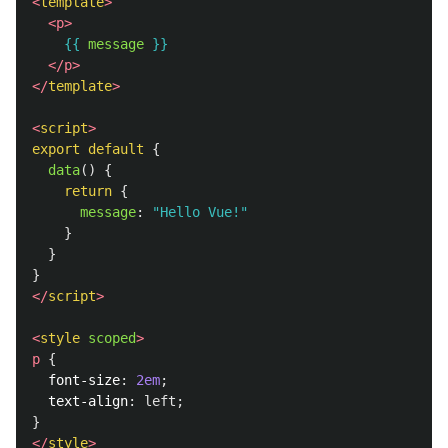
<
template
>
<p>
{{
message
}}
</p>
</
template
>
<
script
>
export
default
{
data
()
{
return
{
message
:
"
Hello Vue!
"
}
}
}
</
script
>
<
style
scoped
>
p
{
font-size
:
2em
;
text-align
:
left
;
}
</
style
>