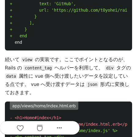
+           text: 'GitHub',

+           url: 'https://github.com/t0yohei/rails-v
+         }

+       ],

+     }

続いて
の実装です。ここでポイントとなるのが、
view
Rails の
ヘルパーを利用して、
タグの
content_tag
div
属性に vue 側へ受け渡したいデータを設定してい
data
る点です。 vue へ受け渡すデータは
形式に変換し
json
ておきます。
app/views/home/index.html.erb
- <h1>Home#index</h1>

more_horiz
+ <%= javascript_pack_tag 'home/index.js' %>
