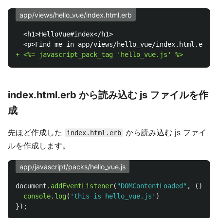
app/views/hello_vue/index.html.erb
  <h1>HelloVue#index</h1>

index.html.erb から読み込む js ファイルを作
成
先ほど作成した
から読み込む js ファイ
index.html.erb
ルを作成します。
app/javascript/packs/hello_vue.js
document
.
addEventListener
(
"
DOMContentLoaded
"
,
()
=>
console
.
log
(
'
this is hello_vue.js
'
)
});