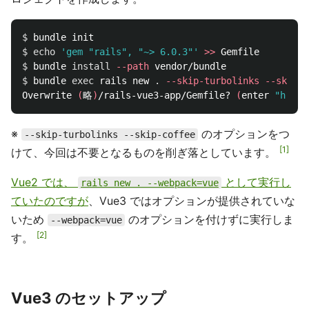
$ 
$ 
echo
'gem "rails", "~> 6.0.3"'
>>
$ 
bundle 
install
--path
$ 
bundle 
exec 
rails new 
.
--skip-turbolinks
--skip-c
Overwrite 
(
略
)
/rails-vue3-app/Gemfile? 
(
enter 
"h"
fo
※
のオプションをつ
--skip-turbolinks --skip-coffee
1
けて、今回は不要となるものを削ぎ落としています。
Vue2 では、
として実行し
rails new . --webpack=vue
ていたのですが
、Vue3 ではオプションが提供されていな
いため
のオプションを付けずに実行しま
--webpack=vue
2
す。
Vue3 のセットアップ