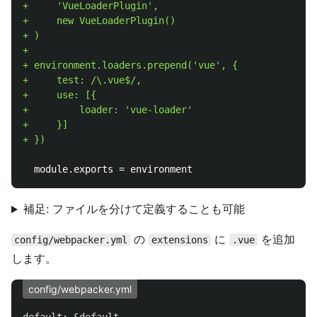
+     'VueLoaderPlugin',

+     new VueLoaderPlugin()

+ )

+

+ environment.loaders.prepend('vue', {

+     test: /\.vue$/,

+     use: [{

+         loader: 'vue-loader'

+     }]

補足: ファイルを分けて定義することも可能
の
に
を追加
config/webpacker.yml
extensions
.vue
します。
config/webpacker.yml