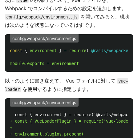
次に
の拡張子がついた Vue ファイルを、
.vue
Webpack でコンパイルするための設定を追加します。
を開いてみると、現状
config/webpack/environment.js
は次のような状態になっているはずです。
config/webpack/environment.js
const
{
environment
}
=
require
(
'
@rails/webpacker
'
)
module
.
exports
=
environment
以下のように書き変えて、 Vue ファイルに対して
vue-
を使用するように指定します。
loader
config/webpack/environment.js
+ const { VueLoaderPlugin } = require('vue-loader')

+

+ environment.plugins.prepend(
