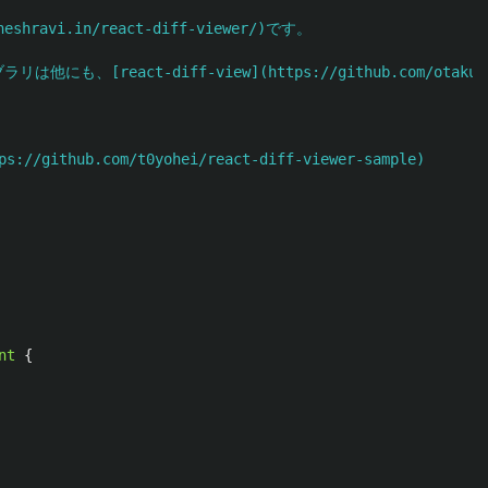
hravi.in/react-diff-viewer/)です。

ラリは他にも、[react-diff-view](https://github.com/o
ps://github.com/t0yohei/react-diff-viewer-sample)

nt
{