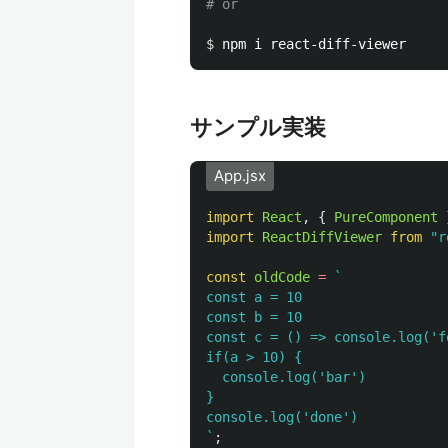
# or
$ 
サンプル実装
App.jsx
import
React
,
{
PureComponent
import
ReactDiffViewer
from
"
r
const
oldCode
=
`

const a = 10

const b = 10

const c = () => console.log('fo
if(a > 10) {

  console.log('bar')

}

console.log('done')

`
;