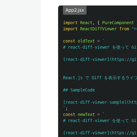
App2.jsx
import
React
,
{
PureComponent
import
ReactDiffViewer
from
"
r
const
oldText
=
`

# react-diff-viewer を使って G
[react-diff-viewer](https
React.js で Diff を表示するライブ
## SampleCode

[react-diff-viewer-sample](htt
`
;
const
newText
=
`

# react-diff-viewer を使って G
[react-diff-viewer](https