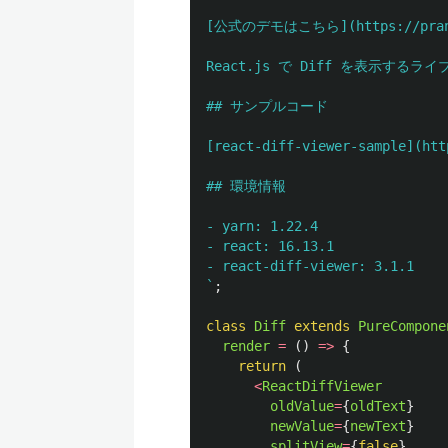
[公式のデモはこちら](https://pranes
React.js で Diff を表示するライブ
## サンプルコード

[react-diff-viewer-sample](htt
## 環境情報

- yarn: 1.22.4

- react: 16.13.1

- react-diff-viewer: 3.1.1

`
;
class
Diff
extends
PureCompone
render
=
()
=>
{
return 
(
<
ReactDiffViewer
oldValue
=
{
oldText
}
newValue
=
{
newText
}
splitView
=
{
false
}