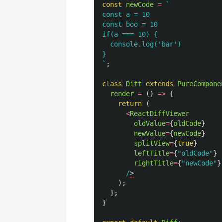
const
newCode
=
`

const a = 10

const boo = 10

if(a === 10) {

  console.log('bar')

}

`
;
class
Diff
extends
PureCompone
render
=
()
=>
{
return 
(
<
ReactDiffViewer
oldValue
=
{
oldCode
}
newValue
=
{
newCode
}
splitView
=
{
true
}
leftTitle
=
{
"
oldCode
"
}
rightTitle
=
{
"
newCode
"
}
/
);
};
}