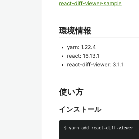
react-diff-viewer-sample
環境情報
yarn: 1.22.4
react: 16.13.1
react-diff-viewer: 3.1.1
使い方
インストール
$ 
yarn add react-diff-viewer
