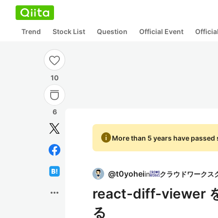
Trend
Stock List
Question
Official Event
Offici
10
6
info
More than 5 years have passed s
@
t0yohei
in
react-diff-view
more_horiz
る