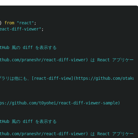
}
from
"
react
"
;
eact-diff-viewer
"
;
itHub 風の diff を表示する

://github.com/praneshr/react-diff-viewer) は Rea
ラリは他にも、[react-diff-view](https://github.com/o
ps://github.com/t0yohei/react-diff-viewer-sample)

itHub 風の diff を表示する

://github.com/praneshr/react-diff-viewer) は Rea