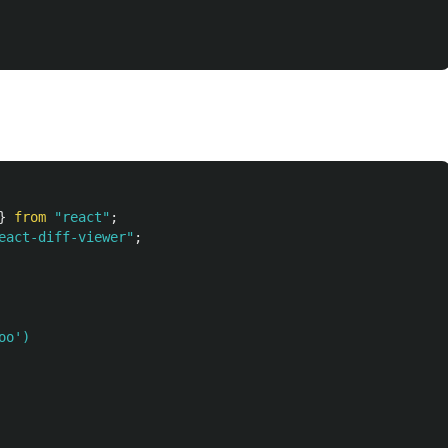
}
from
"
react
"
;
eact-diff-viewer
"
;
o')
