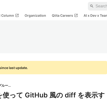
search
open_in_new
open_in_new
al Column
Organization
Qiita Careers
AI x Dev x Tea
ince last update.
クラウドワークスグループ
er を使って GitHub 風の diff を表示す