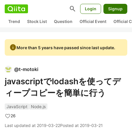
search
Login
Signup
Trend
Stock List
Question
Official Event
Official
info
More than 5 years have passed since last update.
@
t-motoki
javascriptでlodashを使ってデ
ィープコピーを簡単に行う
JavaScript
Node.js
26
Last updated at
2019-03-22
Posted at
2019-03-21