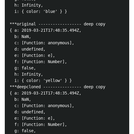
  h: Infinity,

  i: { color: 'blue' } }

***original ------------------ deep copy

{ a: 2019-03-21T17:48:35.494Z,

  b: NaN,

  c: [Function: anonymous],

  d: undefined,

  e: [Function: e],

  f: [Function: Number],

  g: false,

  h: Infinity,

  i: { color: 'yellow' } }

***deepcloned ---------------- deep copy

{ a: 2019-03-21T17:48:35.494Z,

  b: NaN,

  c: [Function: anonymous],

  d: undefined,

  e: [Function: e],

  f: [Function: Number],

  g: false,
