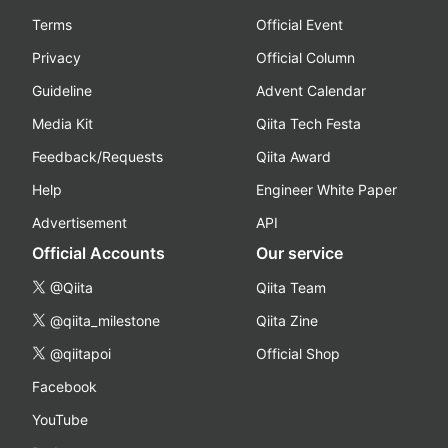
Terms
Official Event
Privacy
Official Column
Guideline
Advent Calendar
Media Kit
Qiita Tech Festa
Feedback/Requests
Qiita Award
Help
Engineer White Paper
Advertisement
API
Official Accounts
Our service
@Qiita
Qiita Team
@qiita_milestone
Qiita Zine
@qiitapoi
Official Shop
Facebook
YouTube