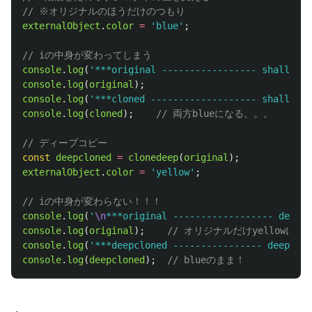
// ※オリジナルのほうだけのつもり
externalObject
.
color
=
'
blue
'
;
// iの中身が変わってしまう
console
.
log
(
'
***original ----------------- shallow c
console
.
log
(
original
);
console
.
log
(
'
***cloned ------------------- shallow c
console
.
log
(
cloned
);
// 両方blueになる。。。
// ディープコピー
const
deepcloned
=
clonedeep
(
original
);
externalObject
.
color
=
'
yellow
'
;
// iの中身が変わらない！！！
console
.
log
(
'
\n
***original ------------------ deep c
console
.
log
(
original
);
// オリジナルだけyellowにな
console
.
log
(
'
***deepcloned ---------------- deep cop
console
.
log
(
deepcloned
);
// blueのまま！