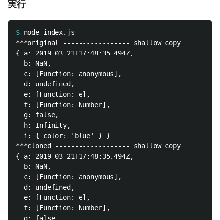
実行
$
***original ----------------- shallow copy

{ a: 2019-03-21T17:48:35.494Z,

  b: NaN,

  c: [Function: anonymous],

  d: undefined,

  e: [Function: e],

  f: [Function: Number],

  g: false,

  h: Infinity,

  i: { color: 'blue' } }

***cloned ------------------- shallow copy

{ a: 2019-03-21T17:48:35.494Z,

  b: NaN,

  c: [Function: anonymous],

  d: undefined,

  e: [Function: e],

  f: [Function: Number],

  g: false,
