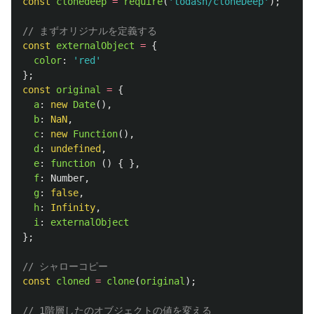
const
clonedeep
=
require
(
'
lodash/cloneDeep
'
);
// まずオリジナルを定義する
const
externalObject
=
{
color
:
'
red
'
};
const
original
=
{
a
:
new
Date
(),
b
:
NaN
,
c
:
new
Function
(),
d
:
undefined
,
e
:
function 
()
{
},
f
:
Number
,
g
:
false
,
h
:
Infinity
,
i
:
externalObject
};
// シャローコピー
const
cloned
=
clone
(
original
);
// 1階層したのオブジェクトの値を変える