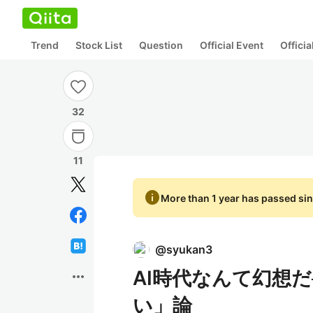
Trend
Stock List
Question
Official Event
Offici
32
11
info
More than 1 year has passed sin
@
syukan3
AI時代なんて幻想
more_horiz
い」論