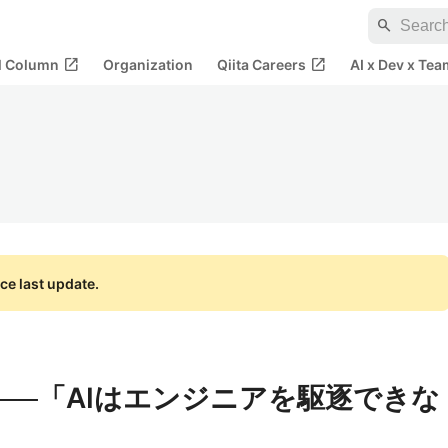
search
open_in_new
open_in_new
al Column
Organization
Qiita Careers
AI x Dev x Tea
ce last update.
だ──「AIはエンジニアを駆逐できな