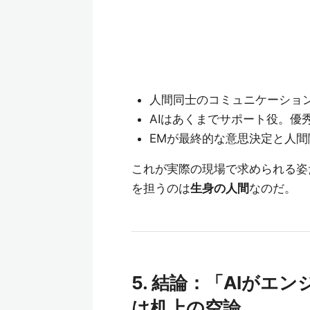
人間同士のコミュニケーショ
AIはあくまでサポート役。優
EMが最終的な意思決定と人間
これが実際の現場で求められる姿
を担うのは
生身の人間
なのだ。
5. 結論：「AIが
は机上の空論