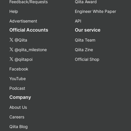
Feedback/Requests
Qiita Award
Help
Engineer White Paper
Advertisement
API
Official Accounts
Our service
@Qiita
Qiita Team
@qiita_milestone
Qiita Zine
@qiitapoi
Official Shop
Facebook
YouTube
Podcast
Company
About Us
Careers
Qiita Blog