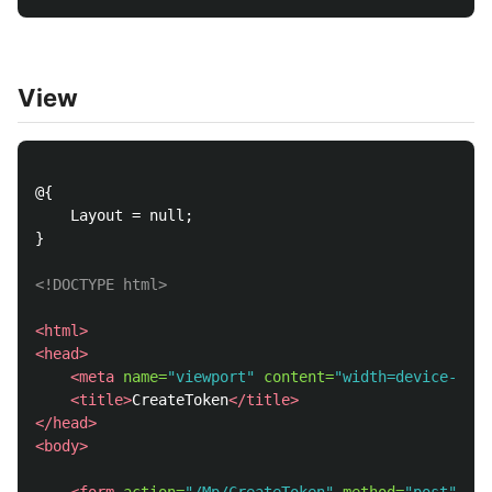
View
@{

    Layout = null;

}

<!DOCTYPE html>
<html>
<head>
<meta
name=
"viewport"
content=
"width=device-widt
<title>
CreateToken
</title>
</head>
<body>