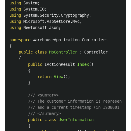
using
System
;
using
System.IO
;
using
System.Security.Cryptography
;
using
Microsoft.AspNetCore.Mvc
;
using
Newtonsoft.Json
;
namespace
WarehouseApplication.Controllers
{
public
class
MpController
:
Controller
{
public
IActionResult
Index
()
{
return
View
();
}
/// <summary>
/// The customer information is represented 
/// and a current timestamp (in ISO8601 enco
/// </summary>
public
class
UserInformation
{