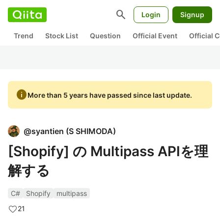
search
Login
Signup
Trend
Stock List
Question
Official Event
Official
info
More than 5 years have passed since last update.
@
syantien
(
S SHIMODA
)
[Shopify] の Multipass APIを理
解する
C#
Shopify
multipass
21