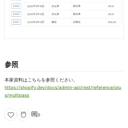
参照
本家資料はこちらを参照ください。
https://shopify.dev/docs/admin-api/rest/reference/plu
s/multipass
comment
0