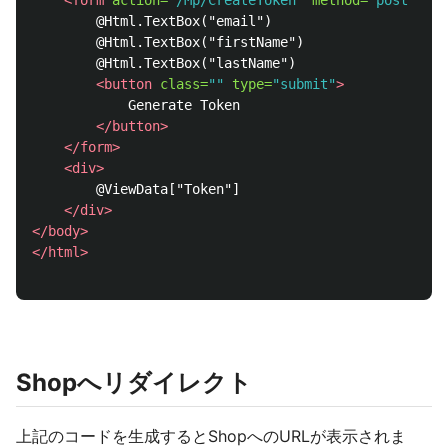
<form
action=
"/Mp/CreateToken"
method=
"post"
>
        @Html.TextBox("email")

        @Html.TextBox("firstName")

        @Html.TextBox("lastName")

<button
class=
""
type=
"submit"
>
            Generate Token

</button>
</form>
<div>
        @ViewData["Token"]

</div>
</body>
</html>
Shopへリダイレクト
上記のコードを生成するとShopへのURLが表示されま