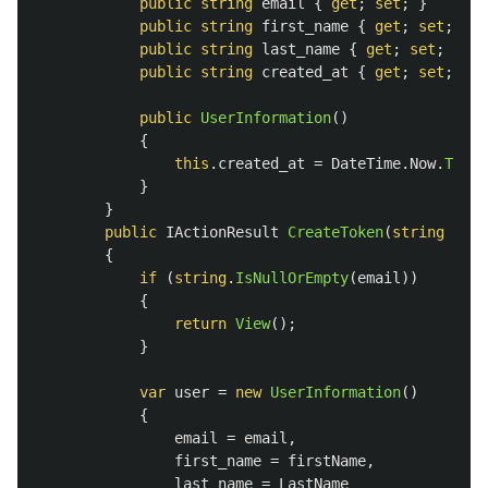
public
string
email
{
get
;
set
;
}
public
string
first_name
{
get
;
set
;
}
public
string
last_name
{
get
;
set
;
}
public
string
created_at
{
get
;
set
;
}
public
UserInformation
()
{
this
.
created_at
=
DateTime
.
Now
.
ToStr
}
}
public
IActionResult
CreateToken
(
string
emai
{
if
(
string
.
IsNullOrEmpty
(
email
))
{
return
View
();
}
var
user
=
new
UserInformation
()
{
email
=
email
,
first_name
=
firstName
,
last_name
=
LastName