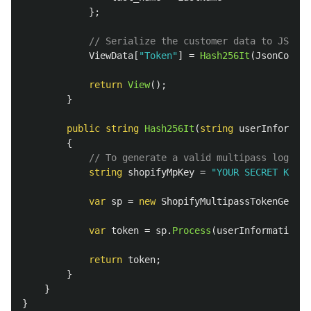
};
// Serialize the customer data to JSON a
ViewData
[
"Token"
]
=
Hash256It
(
JsonConver
return
View
();
}
public
string
Hash256It
(
string
userInformati
{
// To generate a valid multipass login t
string
shopifyMpKey
=
"YOUR SECRET KEY H
var
sp
=
new
ShopifyMultipassTokenGenera
var
token
=
sp
.
Process
(
userInformationJs
return
token
;
}
}
}