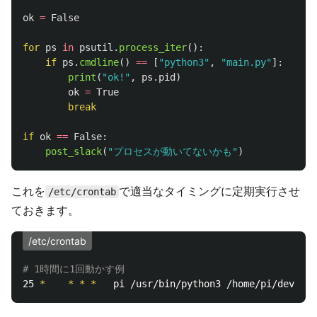
ok
=
False
for
ps
in
psutil
.
process_iter
():
if
ps
.
cmdline
()
==
[
"
python3
"
,
"
main.py
"
]:
print
(
"
ok!
"
,
ps
.
pid
)
ok
=
True
break
if
ok
==
False
:
post_slack
(
"
プロセスが動いてないかも
"
)
これを
で適当なタイミングに定期実行させ
/etc/crontab
ておきます。
/etc/crontab
# 1時間に1回動かす例
25 
*
*
*
*