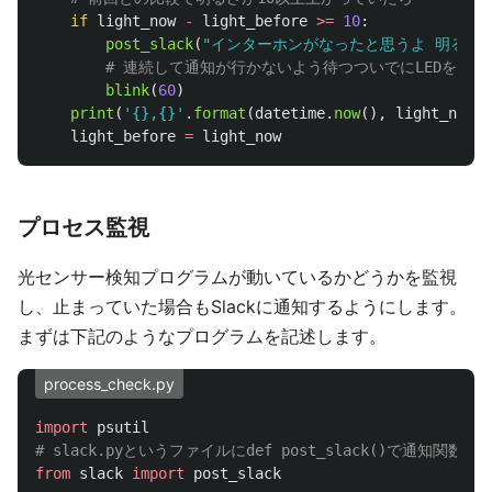
if
light_now
-
light_before
>=
10
:
post_slack
(
"
インターホンがなったと思うよ 明るさ:
blink
(
60
)
print
(
'
{},{}
'
.
format
(
datetime
.
now
(),
light_now
))
light_before
=
light_now
プロセス監視
光センサー検知プログラムが動いているかどうかを監視
し、止まっていた場合もSlackに通知するようにします。
まずは下記のようなプログラムを記述します。
process_check.py
import
psutil
from
slack
import
post_slack