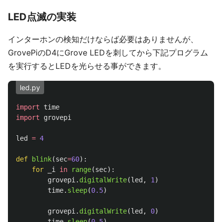
LED点滅の実装
インターホンの検知だけならば必要はありませんが、
GrovePiのD4にGrove LEDを刺してから下記プログラム
を実行するとLEDを光らせる事ができます。
led.py
import
time
import
grovepi
led
=
4
def
blink
(
sec
=
60
):
for
_i
in
range
(
sec
):
grovepi
.
digitalWrite
(
led
,
1
)
time
.
sleep
(
0.5
)
grovepi
.
digitalWrite
(
led
,
0
)
time
.
sleep
(
0.5
)