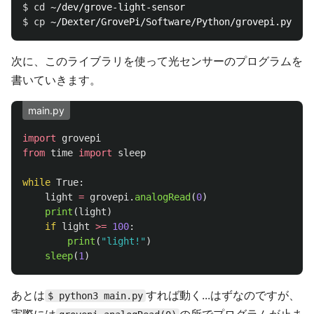
$ 
cd
$ 
cp
次に、このライブラリを使って光センサーのプログラムを
書いていきます。
main.py
import
grovepi
from
time
import
sleep
while
True
:
light
=
grovepi
.
analogRead
(
0
)
print
(
light
)
if
light
>=
100
:
print
(
"
light!
"
)
sleep
(
1
)
あとは
すれば動く...はずなのですが、
$ python3 main.py