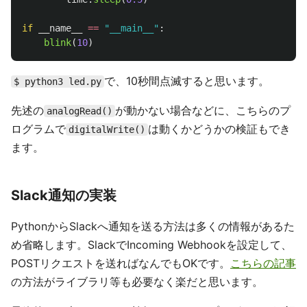
if
__name__
==
"
__main__
"
:
blink
(
10
)
で、10秒間点滅すると思います。
$ python3 led.py
先述の
が動かない場合などに、こちらのプ
analogRead()
ログラムで
は動くかどうかの検証もでき
digitalWrite()
ます。
Slack通知の実装
PythonからSlackへ通知を送る方法は多くの情報があるた
め省略します。SlackでIncoming Webhookを設定して、
POSTリクエストを送ればなんでもOKです。
こちらの記事
の方法がライブラリ等も必要なく楽だと思います。