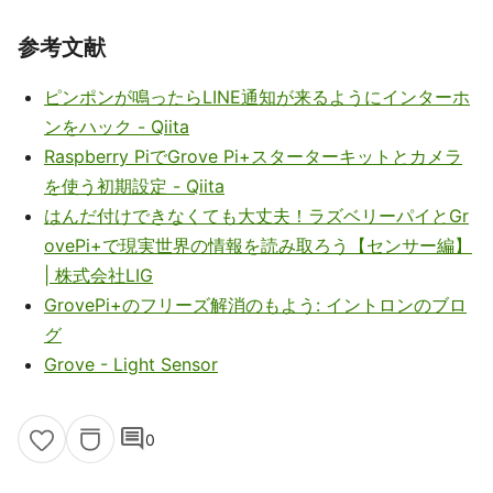
参考文献
ピンポンが鳴ったらLINE通知が来るようにインターホ
ンをハック - Qiita
Raspberry PiでGrove Pi+スターターキットとカメラ
を使う初期設定 - Qiita
はんだ付けできなくても大丈夫！ラズベリーパイとGr
ovePi+で現実世界の情報を読み取ろう【センサー編】
| 株式会社LIG
GrovePi+のフリーズ解消のもよう: イントロンのブロ
グ
Grove - Light Sensor
comment
0