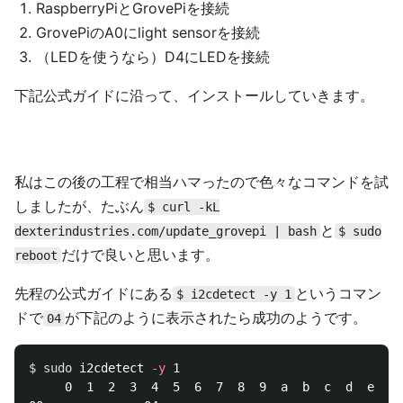
RaspberryPiとGrovePiを接続
GrovePiのA0にlight sensorを接続
（LEDを使うなら）D4にLEDを接続
下記公式ガイドに沿って、インストールしていきます。
私はこの後の工程で相当ハマったので色々なコマンドを試
しましたが、たぶん
$ curl -kL
と
dexterindustries.com/update_grovepi | bash
$ sudo
だけで良いと思います。
reboot
先程の公式ガイドにある
というコマン
$ i2cdetect -y 1
ドで
が下記のように表示されたら成功のようです。
04
$ 
sudo 
i2cdetect 
-y
 1

     0  1  2  3  4  5  6  7  8  9  a  b  c  d  e  f
