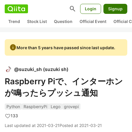
search
Login
Signup
Trend
Stock List
Question
Official Event
Official
info
More than 5 years have passed since last update.
@
suzuki_sh
(
suzuki sh
)
Raspberry Piで、インターホン
が鳴ったらプッシュ通知
Python
RaspberryPi
Lego
grovepi
133
Last updated at
2021-03-21
Posted at
2021-03-21