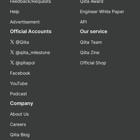
Feedback/Requests
Qiita Award
Help
Engineer White Paper
Advertisement
API
Official Accounts
Our service
@Qiita
Qiita Team
@qiita_milestone
Qiita Zine
@qiitapoi
Official Shop
Facebook
YouTube
Podcast
Company
About Us
Careers
Qiita Blog