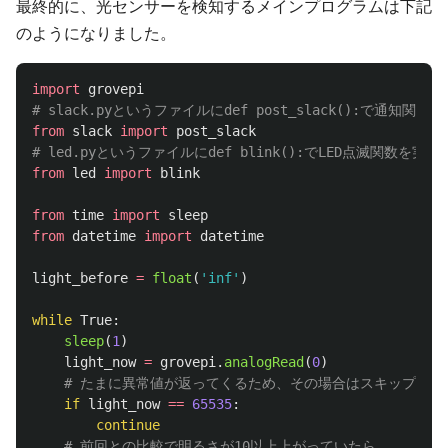
最終的に、光センサーを検知するメインプログラムは下記
のようになりました。
import
grovepi
from
slack
import
post_slack
from
led
import
blink
from
time
import
sleep
from
datetime
import
datetime
light_before
=
float
(
'
inf
'
)
while
True
:
sleep
(
1
)
light_now
=
grovepi
.
analogRead
(
0
)
if
light_now
==
65535
:
continue