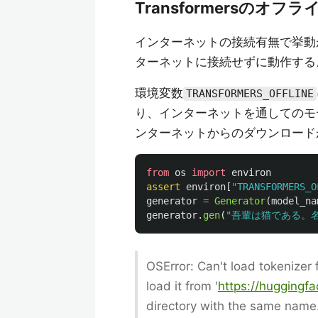
Transformersのオフ
インターネットの接続有無で挙動が変
ターネットに接続せずに動作する
環境変数
TRANSFORMERS_OFFLINE
り、インターネットを通してのモ
ンターネットからのダウンロード
from
os
import
environ
assert
environ
[
"
TRANSFORMERS_O
generator
=
Generator
(
model_na
generator
.
gen
(
"
吾輩は猫である。
OSError: Can't load tokenizer 
load it from '
https://huggingf
directory with the same name