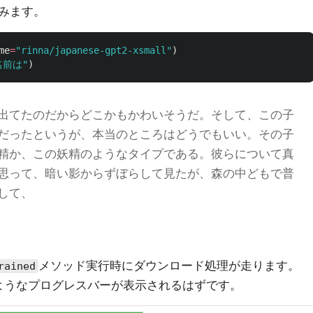
みます。
me
=
"
rinna/japanese-gpt2-xsmall
"
)
名前は
"
)
出てたのだからどこかもかわいそうだ。そして、この子
だったというが、本当のところはどうでもいい。その子
精か、この妖精のようなタイプである。彼らについて真
思って、暗い影からずぼらして見たが、森の中どもで普
して、
メソッド実行時にダウンロード処理が走ります。
rained
記のようなプログレスバーが表示されるはずです。