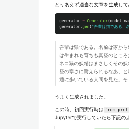
とりあえず適当な文章を生成して
generator
=
Generator
(
model_na
generator
.
gen
(
"
吾輩は猫である。
吾輩は猫である。名前は家から
は生まれも育ちも真昼のところ
ネコ猫の妖精はまさしくその妖
昼の寒さに耐えられるなあ、と
通に歩いている人間を見た。そ
うまく生成されました。
この時、初回実行時は
from_pret
Jupyterで実行していたら下