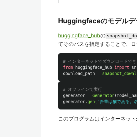
Huggingfaceのモデ
huggingface_hub
の
snapshot_do
てそのパスを指定することで、ロ
from
huggingface_hub
import
sn
download_path
=
snapshot_downl
generator
=
Generator
(
model_na
generator
.
gen
(
"
吾輩は猫である。
このプログラムはインターネット