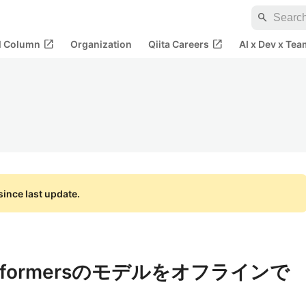
search
open_in_new
open_in_new
al Column
Organization
Qiita Careers
AI x Dev x Tea
ince last update.
ransformersのモデルをオフラインで