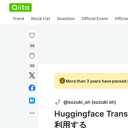
Trend
Stock List
Question
Official Event
Offici
36
39
info
More than 3 years have passed s
@
suzuki_sh
(
suzuki sh
)
Huggingface T
more_horiz
利用する