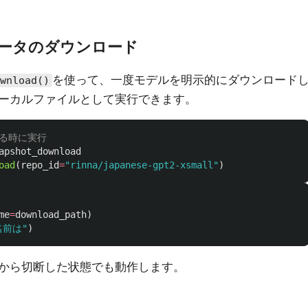
ルデータのダウンロード
を使って、一度モデルを明示的にダウンロード
wnload()
ーカルファイルとして実行できます。
apshot_download
oad
(
repo_id
=
"
rinna/japanese-gpt2-xsmall
"
)
me
=
download_path
)
名前は
"
)
から切断した状態でも動作します。