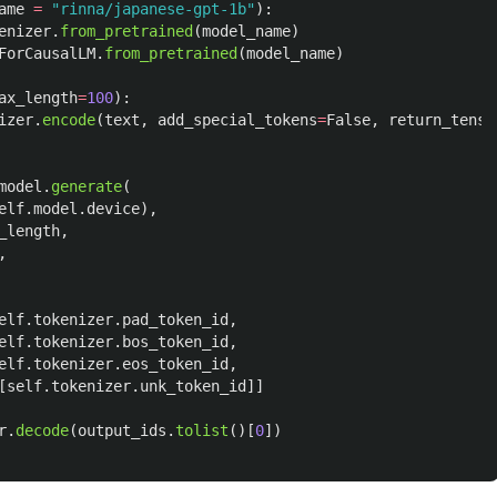
ame
=
"
rinna/japanese-gpt-1b
"
):
enizer
.
from_pretrained
(
model_name
)
ForCausalLM
.
from_pretrained
(
model_name
)
ax_length
=
100
):
izer
.
encode
(
text
,
add_special_tokens
=
False
,
return_tenso
model
.
generate
(
elf
.
model
.
device
),
_length
,
,
elf
.
tokenizer
.
pad_token_id
,
elf
.
tokenizer
.
bos_token_id
,
elf
.
tokenizer
.
eos_token_id
,
[
self
.
tokenizer
.
unk_token_id
]]
r
.
decode
(
output_ids
.
tolist
()[
0
])