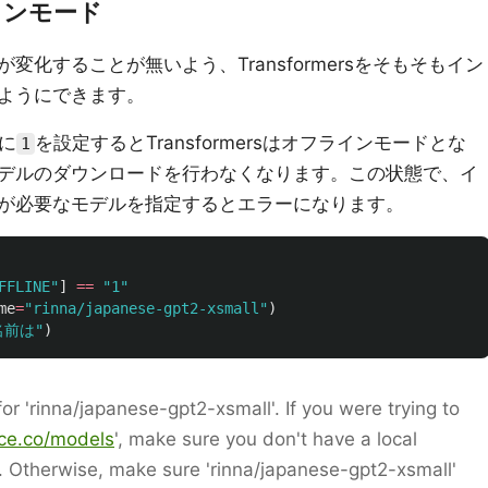
ラインモード
化することが無いよう、Transformersをそもそもイン
ようにできます。
に
を設定するとTransformersはオフラインモードとな
1
デルのダウンロードを行わなくなります。この状態で、イ
が必要なモデルを指定するとエラーになります。
FFLINE
"
]
==
"
1
"
me
=
"
rinna/japanese-gpt2-xsmall
"
)
名前は
"
)
for 'rinna/japanese-gpt2-xsmall'. If you were trying to
ace.co/models
', make sure you don't have a local
. Otherwise, make sure 'rinna/japanese-gpt2-xsmall'