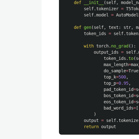
def
__init__
(
self
,
model_n
self
.
tokenizer
=
T5Tok
self
.
model
=
AutoModel
def
gen
(
self
,
text
:
str
,
m
token_ids
=
self
.
token
with
torch
.
no_grad
():
output_ids
=
self
.
token_ids
.
to
(
s
max_length
=
max
do_sample
=
True
top_k
=
500
,
top_p
=
0.95
,
pad_token_id
=
s
bos_token_id
=
s
eos_token_id
=
s
bad_word_ids
=
[
)
output
=
self
.
tokenize
return
output