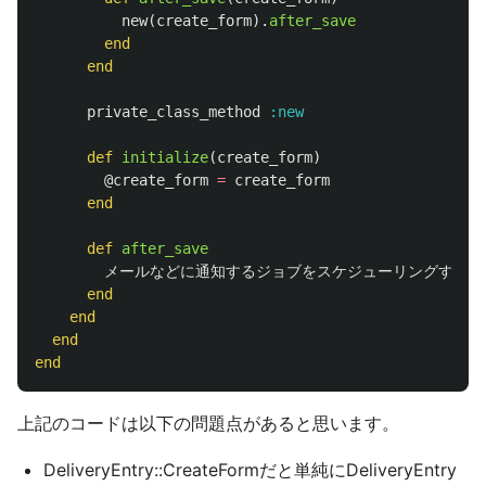
new
(
create_form
).
after_save
end
end
private_class_method
:new
def
initialize
(
create_form
)
@create_form
=
create_form
end
def
after_save
メールなどに通知するジョブをスケジューリングする処
end
end
end
end
上記のコードは以下の問題点があると思います。
DeliveryEntry::CreateFormだと単純にDeliveryEntry