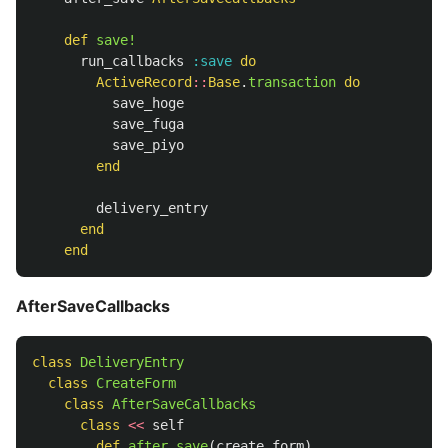
def
save!
run_callbacks
:save
do
ActiveRecord
::
Base
.
transaction
do
save_hoge
save_fuga
save_piyo
end
delivery_entry
end
end
AfterSaveCallbacks
class
DeliveryEntry
class
CreateForm
class
AfterSaveCallbacks
class
<<
self
def
after_save
(
create_form
)