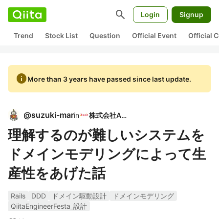
search
Login
Signup
Trend
Stock List
Question
Official Event
Official
info
More than 3 years have passed since last update.
@
suzuki-mar
in
株式会社Azit
理解するのが難しいシステムを
ドメインモデリングによって生
産性をあげた話
Rails
DDD
ドメイン駆動設計
ドメインモデリング
QiitaEngineerFesta_設計