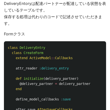
DeliveryEntoryは配達パートナーが配達している状態を表
しているテーブルです。
保存する処理は代わりのコードで記述させていただきま
す。
Formクラス
class
DeliveryEntry
class
CreateForm
extend
ActiveModel
::
Callbacks
attr_reader
:delivery_entry
def
initialize
(
delivery_partner
)
@delivery_partner
=
delivery_partner
end
define_model_callbacks
:save
after_save
AfterSaveCallbacks