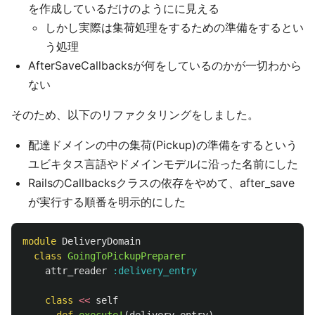
を作成しているだけのようにに見える
しかし実際は集荷処理をするための準備をするとい
う処理
AfterSaveCallbacksが何をしているのかが一切わから
ない
そのため、以下のリファクタリングをしました。
配達ドメインの中の集荷(Pickup)の準備をするという
ユビキタス言語やドメインモデルに沿った名前にした
RailsのCallbacksクラスの依存をやめて、after_save
が実行する順番を明示的にした
module
DeliveryDomain
class
GoingToPickupPreparer
attr_reader
:delivery_entry
class
<<
self