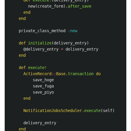
def
execute!
(
delivery_entry
)
new
(
create_form
).
after_save
end
end
private_class_method
:new
def
initialize
(
delivery_entry
)
@delivery_entry
=
delivery_entry
end
def
execute!
ActiveRecord
::
Base
.
transaction
do
save_hoge
save_fuga
save_piyo
end
NotificationJobsScheduler
.
execute
(
self
)
delivery_entry
end