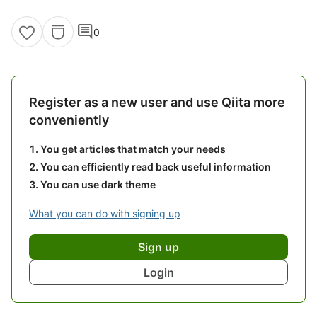
comment
0
Register as a new user and use Qiita more
conveniently
You get articles that match your needs
You can efficiently read back useful information
You can use dark theme
What you can do with signing up
Sign up
Login