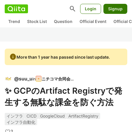
search
Login
Signup
Trend
Stock List
Question
Official Event
Official
info
More than 1 year has passed since last update.
@
suu_u
in
ニチコマ合同会社
✨️ GCPのArtifact Registryで発
生する無駄な課金を防ぐ方法
インフラ
CICD
GoogleCloud
ArtifactRegistry
インフラ自動化
2