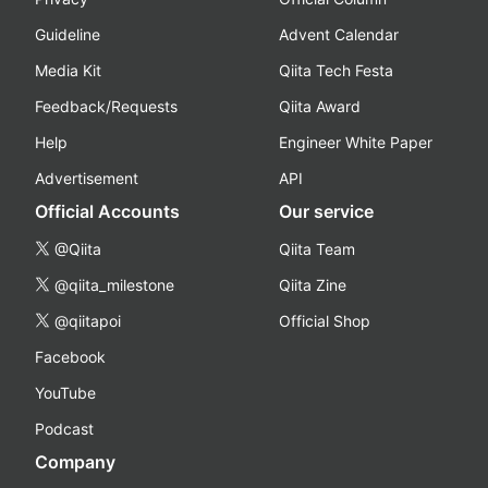
Guideline
Advent Calendar
Media Kit
Qiita Tech Festa
Feedback/Requests
Qiita Award
Help
Engineer White Paper
Advertisement
API
Official Accounts
Our service
@Qiita
Qiita Team
@qiita_milestone
Qiita Zine
@qiitapoi
Official Shop
Facebook
YouTube
Podcast
Company