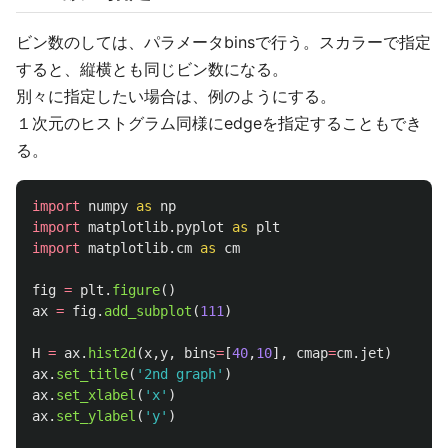
ビン数のしては、パラメータbinsで行う。スカラーで指定
すると、縦横とも同じビン数になる。
別々に指定したい場合は、例のようにする。
１次元のヒストグラム同様にedgeを指定することもでき
る。
import
numpy
as
np
import
matplotlib.pyplot
as
plt
import
matplotlib.cm
as
cm
fig
=
plt
.
figure
()
ax
=
fig
.
add_subplot
(
111
)
H
=
ax
.
hist2d
(
x
,
y
,
bins
=
[
40
,
10
],
cmap
=
cm
.
jet
)
ax
.
set_title
(
'
2nd graph
'
)
ax
.
set_xlabel
(
'
x
'
)
ax
.
set_ylabel
(
'
y
'
)