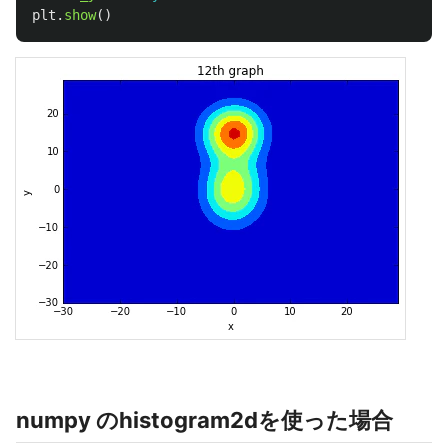
plt
.
show
()
numpy のhistogram2dを使った場合