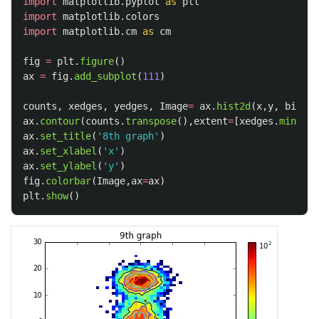
import
matplotlib.pyplot
as
plt
import
matplotlib.colors
import
matplotlib.cm
as
cm
fig
=
plt
.
figure
()
ax
=
fig
.
add_subplot
(
111
)
counts
,
xedges
,
yedges
,
Image
=
ax
.
hist2d
(
x
,
y
,
bins
=
[
ax
.
contour
(
counts
.
transpose
(),
extent
=
[
xedges
.
min
(),
x
ax
.
set_title
(
'
8th graph
'
)
ax
.
set_xlabel
(
'
x
'
)
ax
.
set_ylabel
(
'
y
'
)
fig
.
colorbar
(
Image
,
ax
=
ax
)
plt
.
show
()