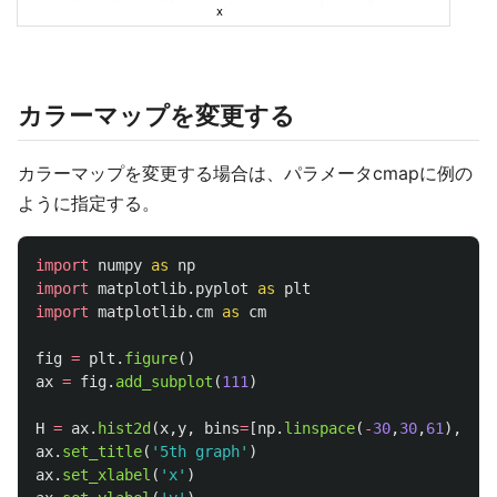
カラーマップを変更する
カラーマップを変更する場合は、パラメータcmapに例の
ように指定する。
import
numpy
as
np
import
matplotlib.pyplot
as
plt
import
matplotlib.cm
as
cm
fig
=
plt
.
figure
()
ax
=
fig
.
add_subplot
(
111
)
H
=
ax
.
hist2d
(
x
,
y
,
bins
=
[
np
.
linspace
(
-
30
,
30
,
61
),
np
.
l
ax
.
set_title
(
'
5th graph
'
)
ax
.
set_xlabel
(
'
x
'
)