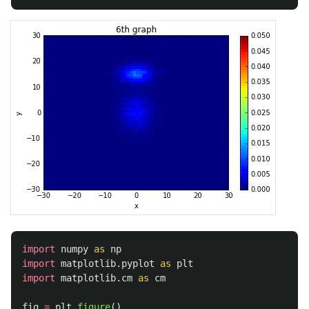
import
numpy
as
np
import
matplotlib.pyplot
as
plt
import
matplotlib.cm
as
cm
fig
=
plt
.
figure
()