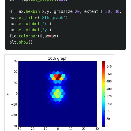
H
=
ax
.
hexbin
(
x
,
y
,
gridsize
=
20
,
extent
=
[
-
30
,
30
,
-
30
ax
.
set_title
(
'
8th graph
'
)
ax
.
set_xlabel
(
'
x
'
)
ax
.
set_ylabel
(
'
y
'
)
fig
.
colorbar
(
H
,
ax
=
ax
)
plt
.
show
()