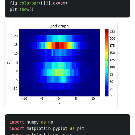
fig
.
colorbar
(
H
[
3
],
ax
=
ax
)
plt
.
show
()
import
numpy
as
np
import
matplotlib.pyplot
as
plt
import
matplotlib.cm
as
cm