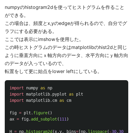
numpyのhistogram2dを使ってヒストグラムを作ること
ができる。
この場合は、頻度とx,yのedgeが得られるので、自分でグ
ラフにする必要がある。
ここでは表示にimshowを使用した。
この時ヒストグラムのデータはmatplotlibのhist2dと同じ
ように垂直方向にｘ軸方向のデータ、水平方向にｙ軸方向
のデータが入っているので、
転置をして更に始点をlower leftにしている。
import
numpy
as
np
import
matplotlib.pyplot
as
plt
import
matplotlib.cm
as
cm
fig
=
plt
.
figure
()
ax
=
fig
.
add_subplot
(
111
)
H
=
np
.
histogram2d
(
x
,
y
,
bins
=
[
np
.
linspace
(
-
30
,
30
,
61
)