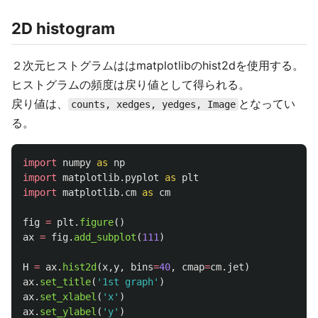
2D histogram
２次元ヒストグラムははmatplotlibのhist2dを使用する。
ヒストグラムの頻度は戻り値として得られる。
戻り値は、
となってい
counts, xedges, yedges, Image
る。
import
numpy
as
np
import
matplotlib.pyplot
as
plt
import
matplotlib.cm
as
cm
fig
=
plt
.
figure
()
ax
=
fig
.
add_subplot
(
111
)
H
=
ax
.
hist2d
(
x
,
y
,
bins
=
40
,
cmap
=
cm
.
jet
)
ax
.
set_title
(
'
1st graph
'
)
ax
.
set_xlabel
(
'
x
'
)
ax
.
set_ylabel
(
'
y
'
)