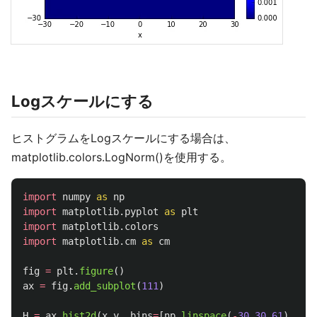
Logスケールにする
ヒストグラムをLogスケールにする場合は、
matplotlib.colors.LogNorm()を使用する。
import
numpy
as
np
import
matplotlib.pyplot
as
plt
import
matplotlib.colors
import
matplotlib.cm
as
cm
fig
=
plt
.
figure
()
ax
=
fig
.
add_subplot
(
111
)
H
=
ax
.
hist2d
(
x
,
y
,
bins
=
[
np
.
linspace
(
-
30
,
30
,
61
),
np
.
l