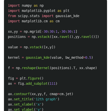
import
numpy
as
np
import
matplotlib.pyplot
as
plt
from
scipy.stats
import
gaussian_kde
import
matplotlib.cm
as
cm
xx
,
yy
=
np
.
mgrid
[
-
30
:
30
:
1
,
-
30
:
30
:
1
]
positions
=
np
.
vstack
([
xx
.
ravel
(),
yy
.
ravel
()])
value
=
np
.
vstack
([
x
,
y
])
kernel
=
gaussian_kde
(
value
,
bw_method
=
0.5
)
f
=
np
.
reshape
(
kernel
(
positions
).
T
,
xx
.
shape
)
fig
=
plt
.
figure
()
ax
=
fig
.
add_subplot
(
111
)
ax
.
contourf
(
xx
,
yy
,
f
,
cmap
=
cm
.
jet
)
ax
.
set_title
(
'
12th graph
'
)
ax
.
set_xlabel
(
'
x
'
)
ax
.
set_ylabel
(
'
y
'
)