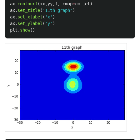
ax
.
contourf
(
xx
,
yy
,
f
,
cmap
=
cm
.
jet
)
ax
.
set_title
(
'
11th graph
'
)
ax
.
set_xlabel
(
'
x
'
)
ax
.
set_ylabel
(
'
y
'
)
plt
.
show
()