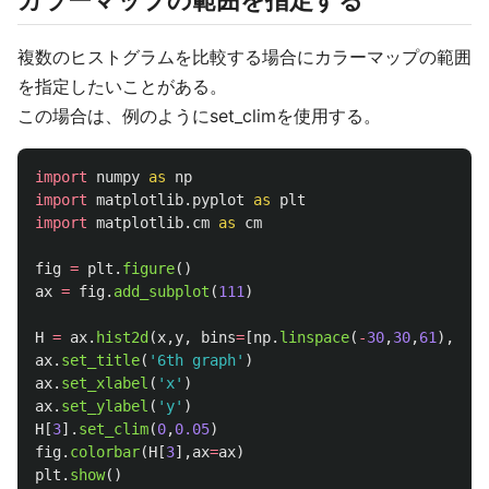
カラーマップの範囲を指定する
複数のヒストグラムを比較する場合にカラーマップの範囲
を指定したいことがある。
この場合は、例のようにset_climを使用する。
import
numpy
as
np
import
matplotlib.pyplot
as
plt
import
matplotlib.cm
as
cm
fig
=
plt
.
figure
()
ax
=
fig
.
add_subplot
(
111
)
H
=
ax
.
hist2d
(
x
,
y
,
bins
=
[
np
.
linspace
(
-
30
,
30
,
61
),
np
.
l
ax
.
set_title
(
'
6th graph
'
)
ax
.
set_xlabel
(
'
x
'
)
ax
.
set_ylabel
(
'
y
'
)
H
[
3
].
set_clim
(
0
,
0.05
)
fig
.
colorbar
(
H
[
3
],
ax
=
ax
)
plt
.
show
()