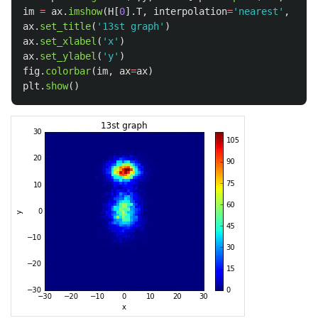
im
=
ax
.
imshow
(
H
[
0
].
T
,
interpolation
=
'
nearest
'
,
orig
ax
.
set_title
(
'
13st graph
'
)
ax
.
set_xlabel
(
'
x
'
)
ax
.
set_ylabel
(
'
y
'
)
fig
.
colorbar
(
im
,
ax
=
ax
)
plt
.
show
()