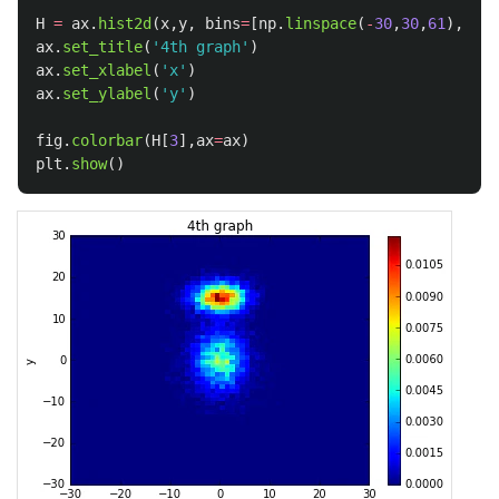
H
=
ax
.
hist2d
(
x
,
y
,
bins
=
[
np
.
linspace
(
-
30
,
30
,
61
),
np
.
l
ax
.
set_title
(
'
4th graph
'
)
ax
.
set_xlabel
(
'
x
'
)
ax
.
set_ylabel
(
'
y
'
)
fig
.
colorbar
(
H
[
3
],
ax
=
ax
)
plt
.
show
()