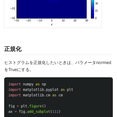
正規化
ヒストグラムを正規化したいときは、パラメータnormed
をTrueにする。
import
numpy
as
np
import
matplotlib.pyplot
as
plt
import
matplotlib.cm
as
cm
fig
=
plt
.
figure
()
ax
=
fig
.
add_subplot
(
111
)