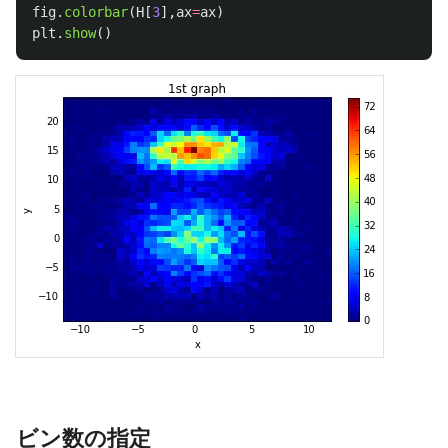
fig
.
colorbar
(
H
[
3
],
ax
=
ax
)
plt
.
show
()
ビン数の指定