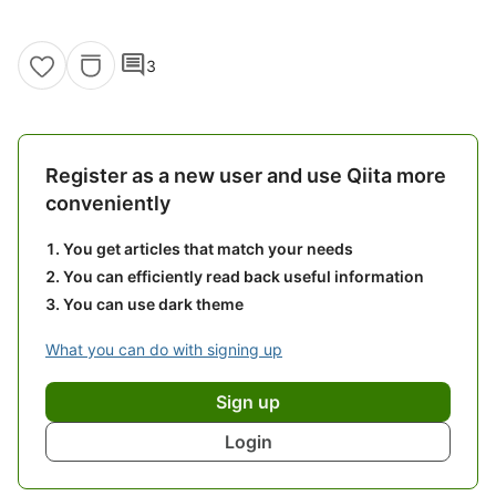
comment
3
Register as a new user and use Qiita more
conveniently
You get articles that match your needs
You can efficiently read back useful information
You can use dark theme
What you can do with signing up
Sign up
Login