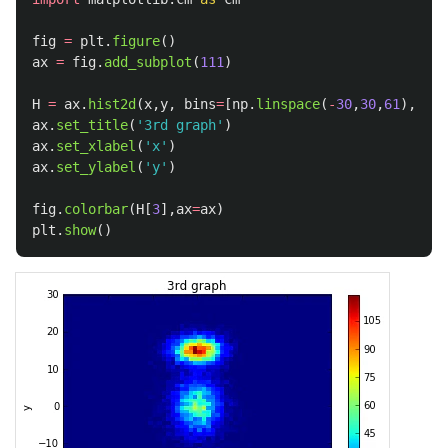
fig
=
plt
.
figure
()
ax
=
fig
.
add_subplot
(
111
)
H
=
ax
.
hist2d
(
x
,
y
,
bins
=
[
np
.
linspace
(
-
30
,
30
,
61
),
np
.
l
ax
.
set_title
(
'
3rd graph
'
)
ax
.
set_xlabel
(
'
x
'
)
ax
.
set_ylabel
(
'
y
'
)
fig
.
colorbar
(
H
[
3
],
ax
=
ax
)
plt
.
show
()