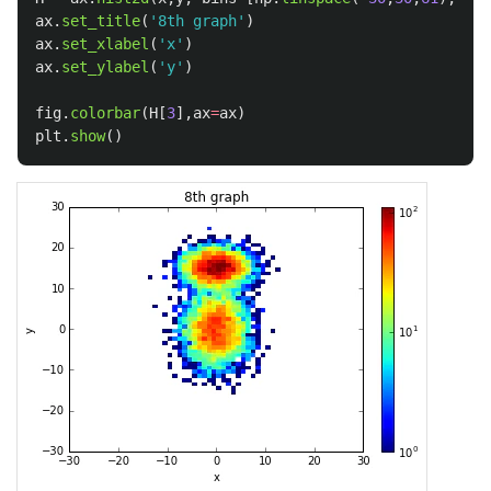
ax
.
set_title
(
'
8th graph
'
)
ax
.
set_xlabel
(
'
x
'
)
ax
.
set_ylabel
(
'
y
'
)
fig
.
colorbar
(
H
[
3
],
ax
=
ax
)
plt
.
show
()