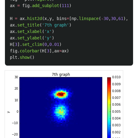
ax
=
fig
.
add_subplot
(
111
)
H
=
ax
.
hist2d
(
x
,
y
,
bins
=
[
np
.
linspace
(
-
30
,
30
,
61
),
np
.
l
ax
.
set_title
(
'
7th graph
'
)
ax
.
set_xlabel
(
'
x
'
)
ax
.
set_ylabel
(
'
y
'
)
H
[
3
].
set_clim
(
0
,
0.01
)
fig
.
colorbar
(
H
[
3
],
ax
=
ax
)
plt
.
show
()