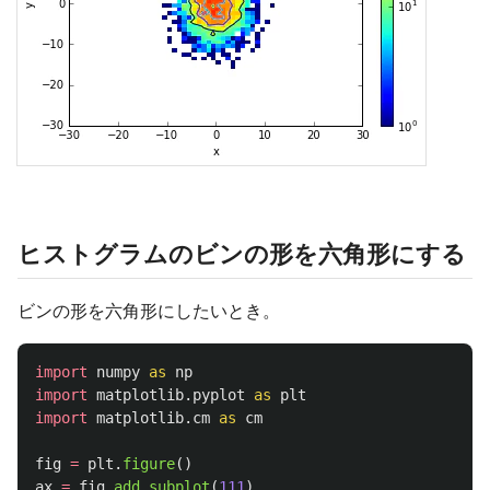
ヒストグラムのビンの形を六角形にする
ビンの形を六角形にしたいとき。
import
numpy
as
np
import
matplotlib.pyplot
as
plt
import
matplotlib.cm
as
cm
fig
=
plt
.
figure
()
ax
=
fig
.
add_subplot
(
111
)