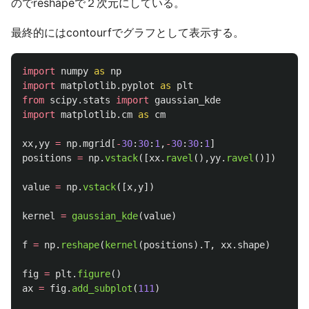
のでreshapeで２次元にしている。
最終的にはcontourfでグラフとして表示する。
import
numpy
as
np
import
matplotlib.pyplot
as
plt
from
scipy.stats
import
gaussian_kde
import
matplotlib.cm
as
cm
xx
,
yy
=
np
.
mgrid
[
-
30
:
30
:
1
,
-
30
:
30
:
1
]
positions
=
np
.
vstack
([
xx
.
ravel
(),
yy
.
ravel
()])
value
=
np
.
vstack
([
x
,
y
])
kernel
=
gaussian_kde
(
value
)
f
=
np
.
reshape
(
kernel
(
positions
).
T
,
xx
.
shape
)
fig
=
plt
.
figure
()
ax
=
fig
.
add_subplot
(
111
)