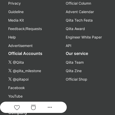
Privacy
Official Column
Guideline
Advent Calendar
Media Kit
Qiita Tech Festa
Feedback/Requests
Qiita Award
Help
Engineer White Paper
Advertisement
API
Official Accounts
Our service
@Qiita
Qiita Team
@qiita_milestone
Qiita Zine
@qiitapoi
Official Shop
Facebook
YouTube
Podcast
more_horiz
Company