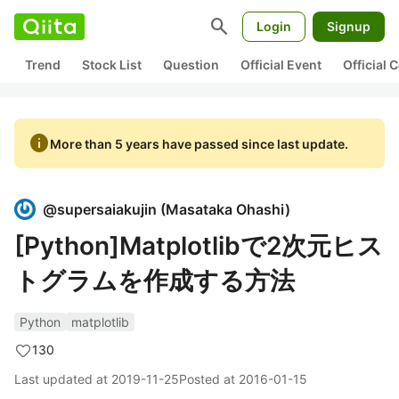
search
Login
Signup
Trend
Stock List
Question
Official Event
Official
info
More than 5 years have passed since last update.
@
supersaiakujin
(
Masataka Ohashi
)
[Python]Matplotlibで2次元ヒス
トグラムを作成する方法
Python
matplotlib
130
Last updated at
2019-11-25
Posted at
2016-01-15