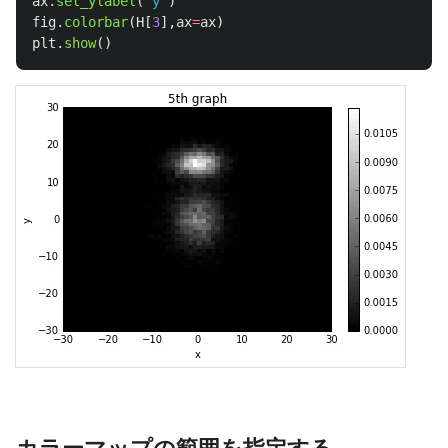
ax
.
set_ylabel
(
'
y
'
)
fig
.
colorbar
(
H
[
3
],
ax
=
ax
)
plt
.
show
()