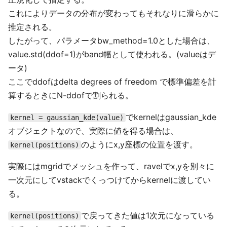
これによりデータの分布が変わってもそれなりに滑らかに
推定される。
したがって、パラメータbw_method=1.0とした場合は、
value.std(ddof=1)がband幅として使われる。(valueはデ
ータ)
ここでddofはdelta degrees of freedom で標準偏差を計
算するときにN-ddofで割られる。
でkernelはgaussian_kde
kernel = gaussian_kde(value)
オブジェクトなので、実際に値を得る場合は、
のようにx,y座標の位置を渡す。
kernel(positions)
実際にはmgridでメッシュを作って、ravelでx,yを別々に
一次元にしてvstackでくっつけてからkernelに渡してい
る。
で戻ってきた値は1次元になっている
kernel(positions)