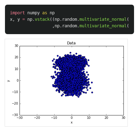
import
numpy
as
np
x
,
y
=
np
.
vstack
((
np
.
random
.
multivariate_normal
([
0
,
,
np
.
random
.
multivariate_normal
([
0
,
1