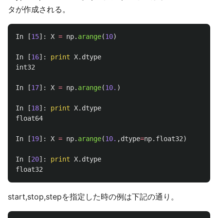
タが作成される。
In
[
15
]:
X
=
np
.
arange
(
10
)
In
[
16
]:
print
X
.
dtype
int32
In
[
17
]:
X
=
np
.
arange
(
10.
)
In
[
18
]:
print
X
.
dtype
float64
In
[
19
]:
X
=
np
.
arange
(
10.
,
dtype
=
np
.
float32
)
In
[
20
]:
print
X
.
dtype
float32
start,stop,stepを指定した時の例は下記の通り。