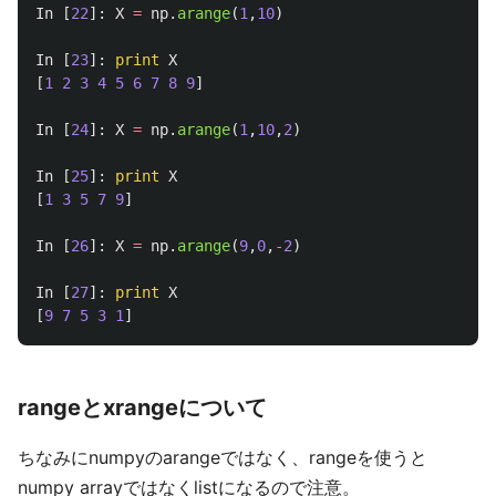
In
[
22
]:
X
=
np
.
arange
(
1
,
10
)
In
[
23
]:
print
X
[
1
2
3
4
5
6
7
8
9
]
In
[
24
]:
X
=
np
.
arange
(
1
,
10
,
2
)
In
[
25
]:
print
X
[
1
3
5
7
9
]
In
[
26
]:
X
=
np
.
arange
(
9
,
0
,
-
2
)
In
[
27
]:
print
X
[
9
7
5
3
1
]
rangeとxrangeについて
ちなみにnumpyのarangeではなく、rangeを使うと
numpy arrayではなくlistになるので注意。