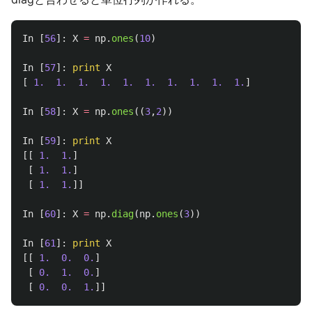
In
[
56
]:
X
=
np
.
ones
(
10
)
In
[
57
]:
print
X
[
1.
1.
1.
1.
1.
1.
1.
1.
1.
1.
]
In
[
58
]:
X
=
np
.
ones
((
3
,
2
))
In
[
59
]:
print
X
[[
1.
1.
]
[
1.
1.
]
[
1.
1.
]]
In
[
60
]:
X
=
np
.
diag
(
np
.
ones
(
3
))
In
[
61
]:
print
X
[[
1.
0.
0.
]
[
0.
1.
0.
]
[
0.
0.
1.
]]