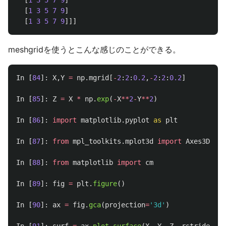
[
1
3
5
7
9
]
[
1
3
5
7
9
]
[
1
3
5
7
9
]]]
meshgridを使うとこんな感じのことができる。
In
[
84
]:
X
,
Y
=
np
.
mgrid
[
-
2
:
2
:
0.2
,
-
2
:
2
:
0.2
]
In
[
85
]:
Z
=
X
*
np
.
exp
(
-
X
**
2
-
Y
**
2
)
In
[
86
]:
import
matplotlib.pyplot
as
plt
In
[
87
]:
from
mpl_toolkits.mplot3d
import
Axes3D
In
[
88
]:
from
matplotlib
import
cm
In
[
89
]:
fig
=
plt
.
figure
()
In
[
90
]:
ax
=
fig
.
gca
(
projection
=
'
3d
'
)