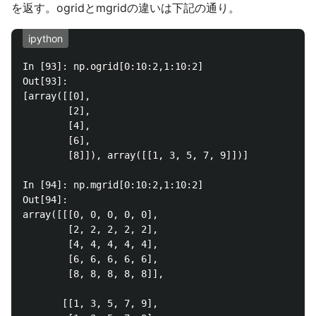
を返す。ogridとmgridの違いは下記の通り。
ipython
In [93]: np.ogrid[0:10:2,1:10:2]

Out[93]: 

[array([[0],

        [2],

        [4],

        [6],

        [8]]), array([[1, 3, 5, 7, 9]])]

In [94]: np.mgrid[0:10:2,1:10:2]

Out[94]: 

array([[[0, 0, 0, 0, 0],

        [2, 2, 2, 2, 2],

        [4, 4, 4, 4, 4],

        [6, 6, 6, 6, 6],

        [8, 8, 8, 8, 8]],

       [[1, 3, 5, 7, 9],
