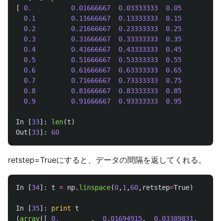
[
0.
0.01666667
0.03333333
0.05
0.
0.1
0.11666667
0.13333333
0.15
0.
0.2
0.21666667
0.23333333
0.25
0.
0.3
0.31666667
0.33333333
0.35
0.
0.4
0.41666667
0.43333333
0.45
0.
0.5
0.51666667
0.53333333
0.55
0.
0.6
0.61666667
0.63333333
0.65
0.
0.7
0.71666667
0.73333333
0.75
0.
0.8
0.81666667
0.83333333
0.85
0.
0.9
0.91666667
0.93333333
0.95
0.
In
[
33
]:
len
(
t
)
Out
[
33
]:
60
retstep=Trueにすると、データの間隔を返してくれる。
In
[
34
]:
t
=
np
.
linspace
(
0
,
1
,
60
,
retstep
=
True
)
In
[
35
]:
print
t
(
array
([
0.
,
0.01694915
,
0.03389831
,
0.05