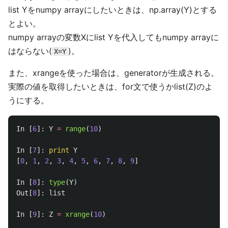
list Yをnumpy arrayにしたいときは、np.array(Y)とする
とよい。
numpy arrayの変数Xにlist Yを代入してもnumpy arrayに
はならない(
)。
X=Y
また、xrangeを使った場合は、generatorが生成される。
実際の値を取得したいときは、for文で使うかlist(Z)のよ
うにする。
In
[
6
]:
Y
=
range
(
10
)
In
[
7
]:
print
Y
[
0
,
1
,
2
,
3
,
4
,
5
,
6
,
7
,
8
,
9
]
In
[
8
]:
type
(
Y
)
Out
[
8
]:
list
In
[
9
]:
Z
=
xrange
(
10
)