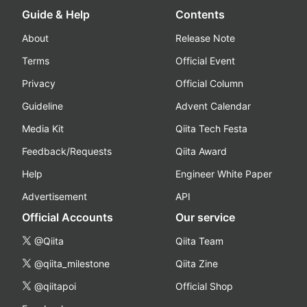
Guide & Help
Contents
About
Release Note
Terms
Official Event
Privacy
Official Column
Guideline
Advent Calendar
Media Kit
Qiita Tech Festa
Feedback/Requests
Qiita Award
Help
Engineer White Paper
Advertisement
API
Official Accounts
Our service
@Qiita
Qiita Team
@qiita_milestone
Qiita Zine
@qiitapoi
Official Shop