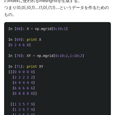
のIndexに使われるmeshgridを生成する。
つまり(0,0),(0,1)....(1,0),(1,1)....というデータを作るための
もの。
In
[
68
]:
X
=
np
.
mgrid
[
0
:
10
:
2
]
In
[
69
]:
print
X
[
0
2
4
6
8
]
In
[
70
]:
XY
=
np
.
mgrid
[
0
:
10
:
2
,
1
:
10
:
2
]
In
[
71
]:
print
XY
[[[
0
0
0
0
0
]
[
2
2
2
2
2
]
[
4
4
4
4
4
]
[
6
6
6
6
6
]
[
8
8
8
8
8
]]
[[
1
3
5
7
9
]
[
1
3
5
7
9
]