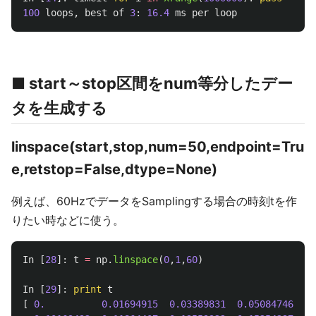
100
loops
,
best
of
3
:
16.4
ms
per
loop
■ start～stop区間をnum等分したデー
タを生成する
linspace(start,stop,num=50,endpoint=Tru
e,retstop=False,dtype=None)
例えば、60HzでデータをSamplingする場合の時刻tを作
りたい時などに使う。
In
[
28
]:
t
=
np
.
linspace
(
0
,
1
,
60
)
In
[
29
]:
print
t
[
0.
0.01694915
0.03389831
0.05084746
0.