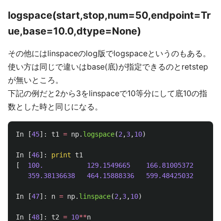
logspace(start,stop,num=50,endpoint=Tr
ue,base=10.0,dtype=None)
その他にはlinspaceのlog版でlogspaceというのもある。
使い方は同じで違いはbase(底)が指定できるのとretstep
が無いところ。
下記の例だと2から3をlinspaceで10等分にして底10の指
数とした時と同じになる。
In
[
45
]:
t1
=
np
.
logspace
(
2
,
3
,
10
)
In
[
46
]:
print
t1
[
100.
129.1549665
166.81005372
215.
359.38136638
464.15888336
599.48425032
774.
In
[
47
]:
n
=
np
.
linspace
(
2
,
3
,
10
)
In
[
48
]:
t2
=
10
**
n