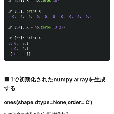
In
[
52
]:
X
=
np
.
zeros
(
10
)
In
[
53
]:
print
X
[
0.
0.
0.
0.
0.
0.
0.
0.
0.
0.
]
In
[
54
]:
X
=
np
.
zeros
((
3
,
2
))
In
[
55
]:
print
X
[[
0.
0.
]
[
0.
0.
]
[
0.
0.
]]
■ 1で初期化されたnumpy arrayを生成
する
ones(shape,dtype=None,order='C')
diagと合わせると単位行列が作れる。