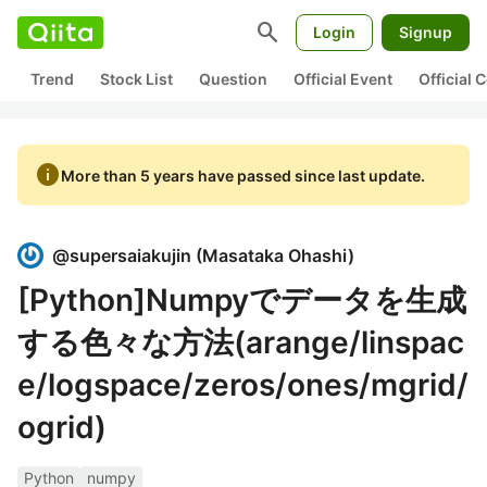
search
Login
Signup
Trend
Stock List
Question
Official Event
Official
info
More than 5 years have passed since last update.
@
supersaiakujin
(
Masataka Ohashi
)
[Python]Numpyでデータを生成
する色々な方法(arange/linspac
e/logspace/zeros/ones/mgrid/
ogrid)
Python
numpy