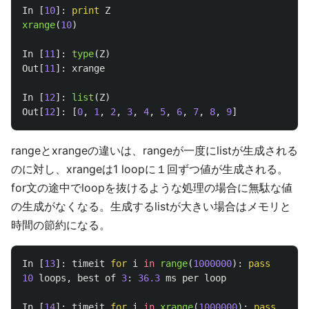
In
[
10
]:
print
Z
xrange
(
10
)
In
[
11
]:
type
(
Z
)
Out
[
11
]:
xrange
In
[
12
]:
list
(
Z
)
Out
[
12
]:
[
0
,
1
,
2
,
3
,
4
,
5
,
6
,
7
,
8
,
9
]
rangeとxrangeの違いは、rangeが一度にlistが生成される
のに対し、xrangeは1 loopに１回ずつ値が生成される。
for文の途中でloopを抜けるような処理の場合に無駄な値
の生成がなくなる。生成するlistが大きい場合はメモリと
時間の節約になる。
In
[
13
]:
timeit
for
i
in
range
(
1000000
):
pass
10
loops
,
best
of
3
:
36.3
ms
per
loop
In
[
14
]:
timeit
for
i
in
xrange
(
1000000
):
pass