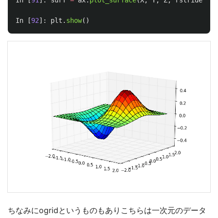
In
[
91
]:
surf
=
ax
.
plot_surface
(
X
,
Y
,
Z
,
rstride
=
1
,
In
[
92
]:
plt
.
show
()
ちなみにogridというものもありこちらは一次元のデータ