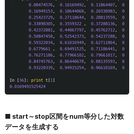
0.08474576
,
0.10169492
,
0.11864407
,
0.135
0.16949153
,
0.18644068
,
0.20338983
,
0.220
0.25423729
,
0.27118644
,
0.28813559
,
0.305
0.33898305
,
0.3559322
,
0.37288136
,
0.389
0.42372881
,
0.44067797
,
0.45762712
,
0.474
0.50847458
,
0.52542373
,
0.54237288
,
0.559
0.59322034
,
0.61016949
,
0.62711864
,
0.644
0.6779661
,
0.69491525
,
0.71186441
,
0.728
0.76271186
,
0.77966102
,
0.79661017
,
0.813
0.84745763
,
0.86440678
,
0.88135593
,
0.898
0.93220339
,
0.94915254
,
0.96610169
,
0.983
In
[
36
]:
print
t
[
1
]
0.0169491525424
■ start～stop区間をnum等分した対数
データを生成する