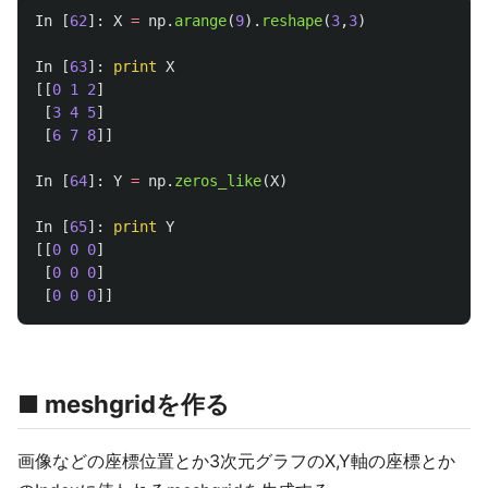
In
[
62
]:
X
=
np
.
arange
(
9
).
reshape
(
3
,
3
)
In
[
63
]:
print
X
[[
0
1
2
]
[
3
4
5
]
[
6
7
8
]]
In
[
64
]:
Y
=
np
.
zeros_like
(
X
)
In
[
65
]:
print
Y
[[
0
0
0
]
[
0
0
0
]
[
0
0
0
]]
■ meshgridを作る
画像などの座標位置とか3次元グラフのX,Y軸の座標とか