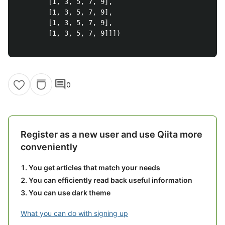
        [1, 3, 5, 7, 9],

        [1, 3, 5, 7, 9],

        [1, 3, 5, 7, 9],

        [1, 3, 5, 7, 9]]])

comment
0
Register as a new user and use Qiita more
conveniently
You get articles that match your needs
You can efficiently read back useful information
You can use dark theme
What you can do with signing up