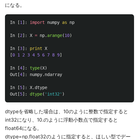
になる。
In
[
1
]:
import
numpy
as
np
In
[
2
]:
X
=
np
.
arange
(
10
)
In
[
3
]:
print
X
[
0
1
2
3
4
5
6
7
8
9
]
In
[
4
]:
type
(
X
)
Out
[
4
]:
numpy
.
ndarray
In
[
5
]:
X
.
dtype
Out
[
5
]:
dtype
(
'
int32
'
)
dtypeを省略した場合は、10のように整数で指定すると
int32になり、10.のように浮動小数点で指定すると
float64になる。
dtype=np.float32のように指定すると、ほしい型でデー