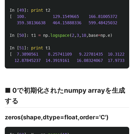
In
[
49
]:
print
t2
[
100.
129.1549665
166.81005372
215.
359.38136638
464.15888336
599.48425032
774.
In
[
50
]:
t1
=
np
.
logspace
(
2
,
3
,
10
,
base
=
np
.
e
)
In
[
51
]:
print
t1
[
7.3890561
8.25741109
9.22781435
10.3122585
12.87845237
14.3919161
16.08324067
17.97332814
■ 0で初期化されたnumpy arrayを生成
する
zeros(shape,dtype=float,order='C')