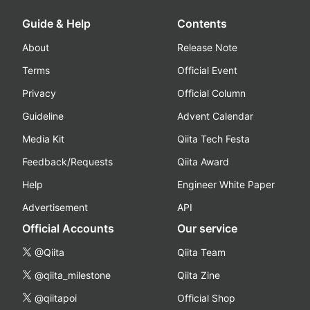
Guide & Help
Contents
About
Release Note
Terms
Official Event
Privacy
Official Column
Guideline
Advent Calendar
Media Kit
Qiita Tech Festa
Feedback/Requests
Qiita Award
Help
Engineer White Paper
Advertisement
API
Official Accounts
Our service
@Qiita
Qiita Team
@qiita_milestone
Qiita Zine
@qiitapoi
Official Shop