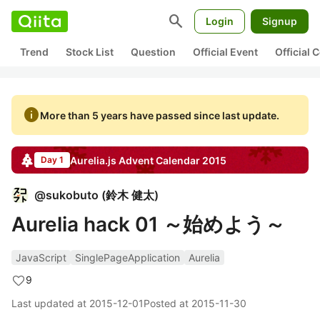
search
Login
Signup
Trend
Stock List
Question
Official Event
Official
info
More than 5 years have passed since last update.
Aurelia.js
Advent Calendar
2015
Day 1
@
sukobuto
(
鈴木 健太
)
Aurelia hack 01 ～始めよう～
JavaScript
SinglePageApplication
Aurelia
9
Last updated at
2015-12-01
Posted at
2015-11-30