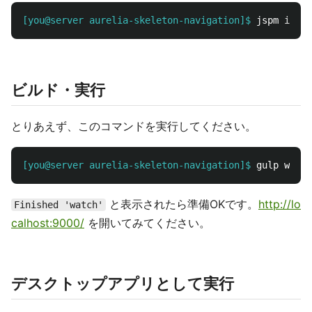
[you@server aurelia-skeleton-navigation]$
jspm 
insta
ビルド・実行
とりあえず、このコマンドを実行してください。
[you@server aurelia-skeleton-navigation]$
と表示されたら準備OKです。
http://lo
Finished 'watch'
calhost:9000/
を開いてみてください。
デスクトップアプリとして実行