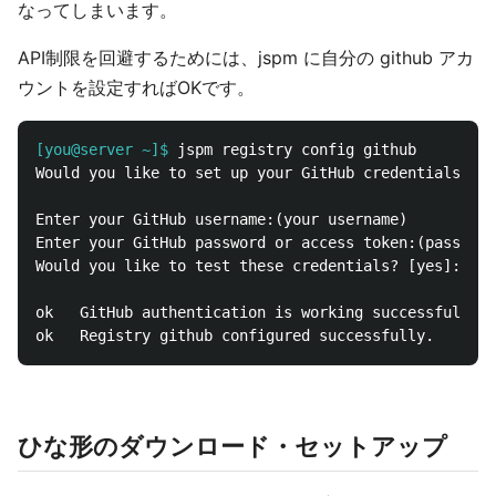
なってしまいます。
API制限を回避するためには、jspm に自分の github アカ
ウントを設定すればOKです。
[you@server ~]$
Would you like to set up your GitHub credentials? [y
Enter your GitHub username:(your username)

Enter your GitHub password or access token:(password
Would you like to test these credentials? [yes]:

ok   GitHub authentication is working successfully.

ひな形のダウンロード・セットアップ