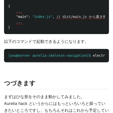
{
...
"main"
:
"index.js"
,
//
dist/main.js
から書き換え
...
}
以下のコマンドで起動できるようになります。
[you@server aurelia-skeleton-navigation]$
electron 
.
つづきます
まずはひな形をそのまま動かしてみました。
Aurelia hack というからにはもっといろいろと探ってい
きたいところですし、もちろんそれはこれから予定してい