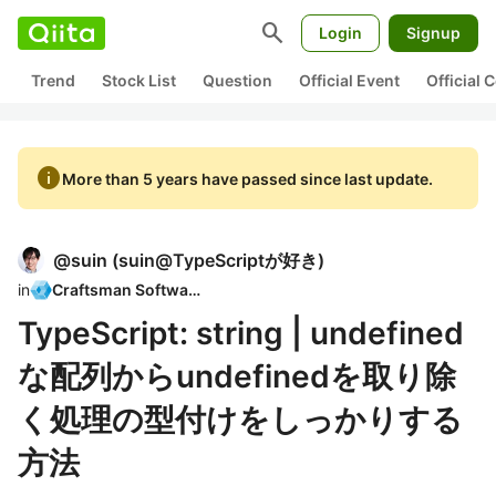
search
Login
Signup
Trend
Stock List
Question
Official Event
Official
info
More than 5 years have passed since last update.
@
suin
(
suin@TypeScriptが好き
)
in
Craftsman Software
TypeScript: string | undefined
な配列からundefinedを取り除
く処理の型付けをしっかりする
方法