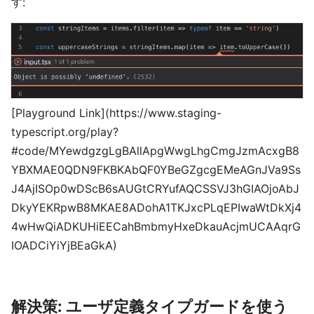
す:
[Playground Link](https://www.staging-
typescript.org/play?
#code/MYewdgzgLgBAllApgWwgLhgCmgJzmAcxgB8
YBXMAE0QDN9FKBKAbQF0YBeGZgcgEMeAGnJVa9Ss
J4AjISOp0wDScB6sAUGtCRYufAQCSSVJ3hGIAOjoAbJ
DkyYEKRpwB8MKAE8ADohA1TKJxcPLqEPIwaWtDkXj4
4wHwQiADKUHiEECahBmbmyHxeDkauAcjmUCAAqrG
IOADCiYiYjBEaGkA)
解決策: ユーザ定義タイプガードを使う