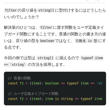
の戻り値を
に型付けするにはどうしたら
filter
string[]
いいのでしょうか？
解決策のひとつは、
に渡す関数をユーザ定義タイ
filter
プガード関数にすることです。普通の関数との書き方の違
いは、戻り値の型を
ではなく、
にす
boolean
引数名 is 型
る点です。
今回の例では型は
に揃えるので
string[]
typeof item
の方法を採用します。
== 'string'
// 普通の関数
const
f1
=
(
item
):
boolean
=>
typeof
item
==
'
string
// ユーザ定義タイプガード関数
const
f2
=
(
item
):
item
is
string
=>
typeof
item
==