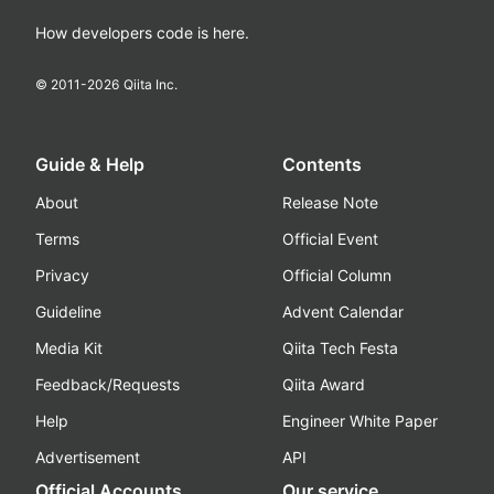
How developers code is here.
© 2011-
2026
Qiita Inc.
Guide & Help
Contents
About
Release Note
Terms
Official Event
Privacy
Official Column
Guideline
Advent Calendar
Media Kit
Qiita Tech Festa
Feedback/Requests
Qiita Award
Help
Engineer White Paper
Advertisement
API
Official Accounts
Our service