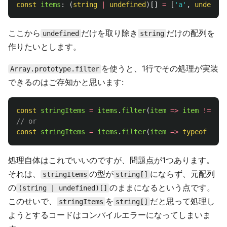
const
items
:
(
string
|
undefined
)[]
=
[
'
a
'
,
undefine
ここから
だけを取り除き
だけの配列を
undefined
string
作りたいとします。
を使うと、1行でその処理が実装
Array.prototype.filter
できるのはご存知かと思います:
const
stringItems
=
items
.
filter
(
item
=>
item
!==
un
// or
const
stringItems
=
items
.
filter
(
item
=>
typeof
item
処理自体はこれでいいのですが、問題点が1つあります。
それは、
の型が
にならず、元配列
stringItems
string[]
の
のままになるという点です。
(string | undefined)[]
このせいで、
を
だと思って処理し
stringItems
string[]
ようとするコードはコンパイルエラーになってしまいま