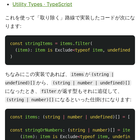
Utility Types · TypeScript
これを使って「取り除く」路線で実装したコードが次にな
ります:
const
stringItems
=
items
.
filter
(
(
item
):
item
is
Exclude
<
typeof
item
,
undefined
>
=>
)
ちなみにこの実装であれば、
が
items
(string |
から、
undefined)[]
(string | number | undefined)[]
になったとき、
が返す型もそれに追従して、
filter
になるといった仕掛けになります:
(string | number)[]
const
items
:
(
string
|
number
|
undefined
)[]
=
[
'
a
'
,
const
stringOrNumbers
:
(
string
|
number
)[]
=
items
.
f
(
item
):
item
is
Exclude
<
typeof
item
,
undefined
>