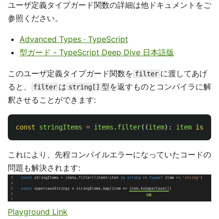
ユーザ定義タイプガード関数の詳細は他ドキュメントをご
参照ください。
Advanced Types · TypeScript
型ガード - TypeScript Deep Dive 日本語版
このユーザ定義タイプガード関数を
に渡してあげ
filter
ると、
は
型を返すものとコンパイラに解
filter
string[]
釈させることができます:
const
stringItems
=
items
.
filter
((
item
):
item
is
str
これにより、先程コンパイルエラーになっていたコードの
問題も解決されます:
Playground Link