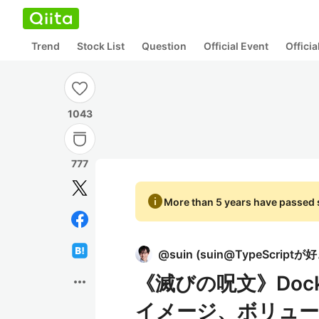
Trend
Stock List
Question
Official Event
Offici
1043
777
info
More than 5 years have passed s
@
suin
(
suin@TypeScriptが
《滅びの呪文》Dock
more_horiz
イメージ、ボリュー