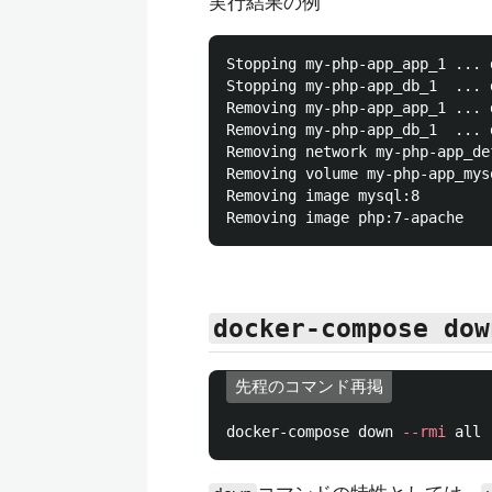
実行結果の例
Stopping my-php-app_app_1 ... d
Stopping my-php-app_db_1  ... d
Removing my-php-app_app_1 ... d
Removing my-php-app_db_1  ... d
Removing network my-php-app_def
Removing volume my-php-app_mysq
Removing image mysql:8

docker-compose dow
先程のコマンド再掲
docker-compose down 
--rmi
 all 