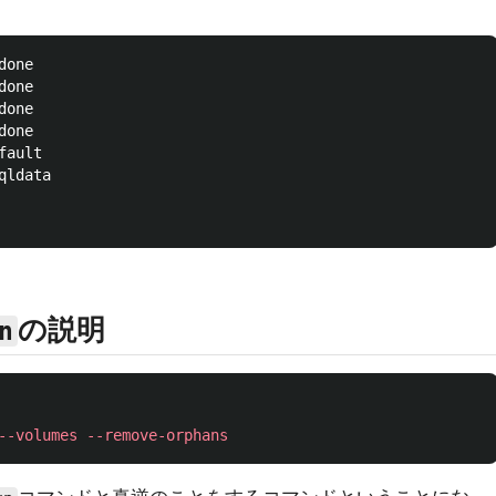
one

one

one

one

ault

ldata

の説明
n
--volumes
--remove-orphans