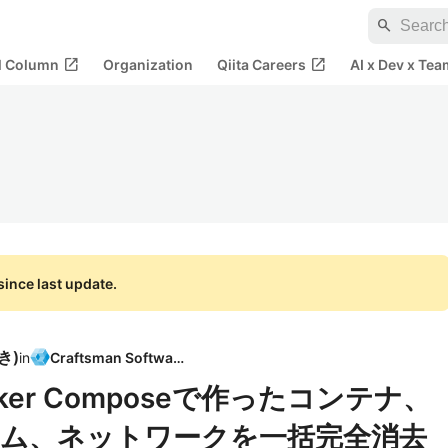
search
open_in_new
open_in_new
al Column
Organization
Qiita Careers
AI x Dev x Tea
ince last update.
好き
)
in
Craftsman Software
er Composeで作ったコンテナ、
ム、ネットワークを一括完全消去