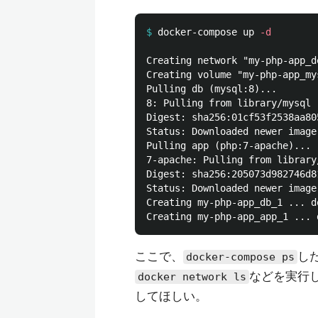
$
docker-compose up 
-d
Creating network "my-php-app_d
Creating volume "my-php-app_my
Pulling db (mysql:8)...

8: Pulling from library/mysql

Digest: sha256:01cf53f2538aa80
Status: Downloaded newer image
Pulling app (php:7-apache)...

7-apache: Pulling from library/
Digest: sha256:205073d982746d8
Status: Downloaded newer image
Creating my-php-app_db_1 ... do
ここで、
し
docker-compose ps
などを実行
docker network ls
してほしい。