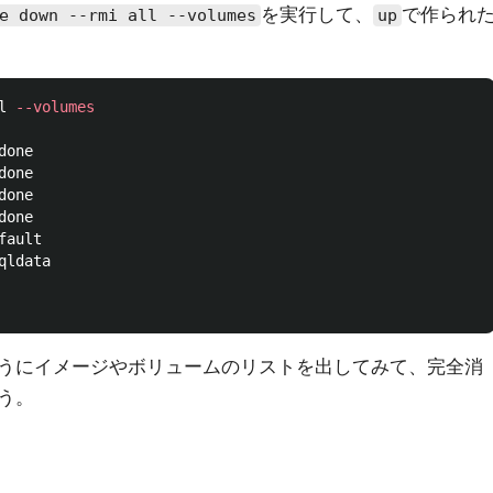
を実行して、
で作られ
e down --rmi all --volumes
up
l 
--volumes
one

one

one

one

ault

ldata

うにイメージやボリュームのリストを出してみて、完全消
う。