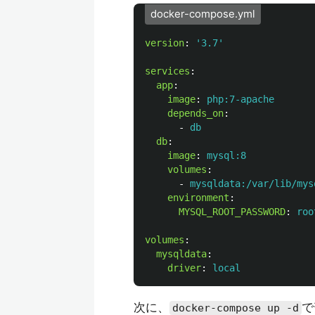
docker-compose.yml
version
:
'
3.7'
services
:
app
:
image
:
php:7-apache
depends_on
:
-
db
db
:
image
:
mysql:8
volumes
:
-
mysqldata:/var/lib/mys
environment
:
MYSQL_ROOT_PASSWORD
:
roo
volumes
:
mysqldata
:
driver
:
local
次に、
で
docker-compose up -d