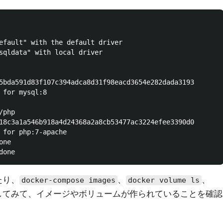
efault" with the default driver

sqldata" with local driver

5bda591d83f107c394adca8d31f98eacd3654e282dada3193

 for mysql:8

php

18c3a1a546b918a4d24368a2a8cb53477ac3224efee3390d0

 for php:7-apache

ne

たり、
、
、
docker-compose images
docker volume ls
してみて、イメージやボリュームが作られていることを確認