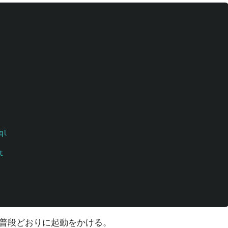
ql
t
普段どおりに起動をかける。