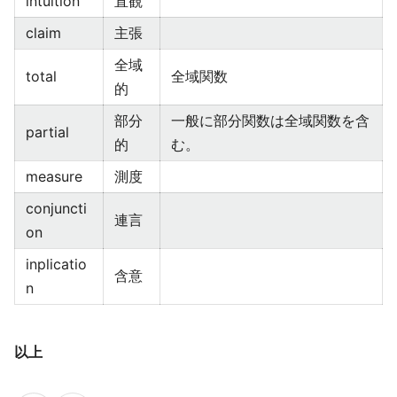
intuition
直観
claim
主張
全域
total
全域関数
的
部分
一般に部分関数は全域関数を含
partial
的
む。
measure
測度
conjuncti
連言
on
inplicatio
含意
n
以上