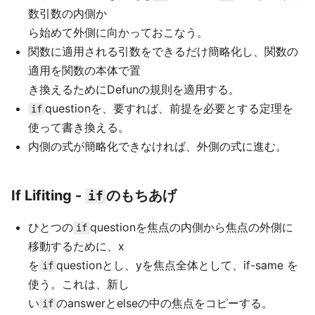
数引数の内側か
ら始めて外側に向かっておこなう。
関数に適用される引数をできるだけ簡略化し、関数の
適用を関数の本体で置
き換えるためにDefunの規則を適用する。
questionを、要すれば、前提を必要とする定理を
if
使って書き換える。
内側の式が簡略化できなければ、外側の式に進む。
If Lifiting -
のもちあげ
if
ひとつの
questionを焦点の内側から焦点の外側に
if
移動するために、x
を
questionとし、yを焦点全体として、if-same を
if
使う。これは、新し
い
のanswerとelseの中の焦点をコピーする。
if