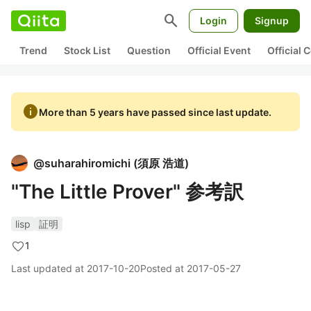
search
Login
Signup
Trend
Stock List
Question
Official Event
Official
info
More than 5 years have passed since last update.
@
suharahiromichi
(
須原 浩道
)
"The Little Prover" 参考訳
lisp
証明
1
Last updated at
2017-10-20
Posted at
2017-05-27