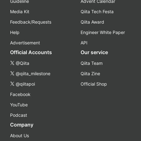
Guideline
Advent Calendar
Media Kit
Qiita Tech Festa
Feedback/Requests
Qiita Award
Help
Engineer White Paper
Advertisement
API
Official Accounts
Our service
@Qiita
Qiita Team
@qiita_milestone
Qiita Zine
@qiitapoi
Official Shop
Facebook
YouTube
Podcast
Company
About Us