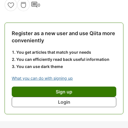
comment
0
Register as a new user and use Qiita more
conveniently
You get articles that match your needs
You can efficiently read back useful information
You can use dark theme
What you can do with signing up
Sign up
Login