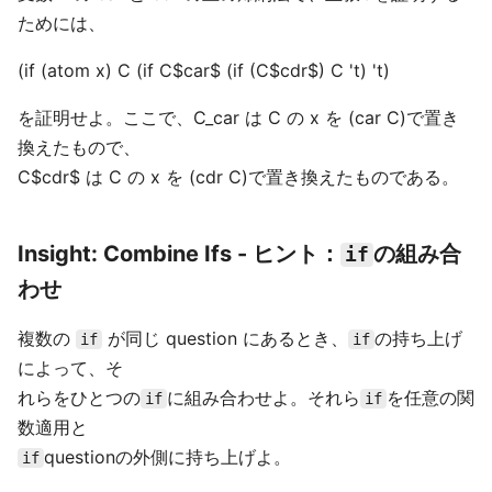
ためには、
(if (atom x) C (if C$car$ (if (C$cdr$) C 't) 't)
を証明せよ。ここで、C_car は C の x を (car C)で置き
換えたもので、
C$cdr$ は C の x を (cdr C)で置き換えたものである。
Insight: Combine Ifs - ヒント：
の組み合
if
わせ
複数の
が同じ question にあるとき、
の持ち上げ
if
if
によって、そ
れらをひとつの
に組み合わせよ。それら
を任意の関
if
if
数適用と
questionの外側に持ち上げよ。
if