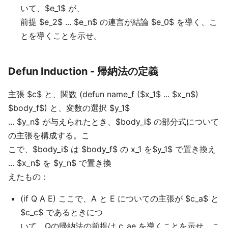
いて、$e_1$ が、
前提 $e_2$ ... $e_n$ の連言が結論 $e_0$ を導く、こ
とを導くことを示せ。
Defun Induction - 帰納法の定義
主張 $c$ と、関数 (defun name_f ($x_1$ ... $x_n$)
$body_f$) と、変数の選択 $y_1$
... $y_n$ が与えられたとき、$body_i$ の部分式について
の主張を構成する。こ
こで、$body_i$ は $body_f$ の x_1 を$y_1$ で置き換え
... $x_n$ を $y_n$ で置き換
えたもの：
(if Q A E) ここで、A と E についての主張が $c_a$ と
$c_c$ であるときにつ
いて、Qの帰納法の前提は c_ae を導くことを示せ。こ