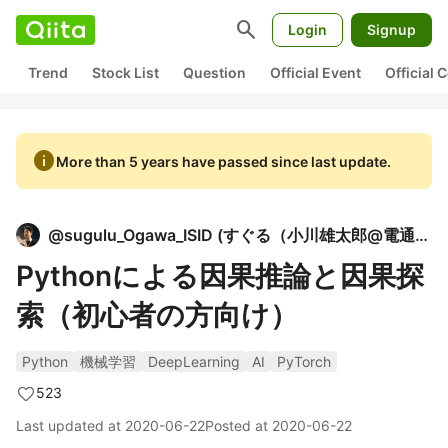
search
Login
Signup
Trend
Stock List
Question
Official Event
Official
info
More than 5 years have passed since last update.
@
sugulu_Ogawa_ISID
(
すぐる（小川雄太郎@電通国際情報サービスISID）
Pythonによる因果推論と因果探
索（初心者の方向け）
Python
機械学習
DeepLearning
AI
PyTorch
523
Last updated at
2020-06-22
Posted at
2020-06-22