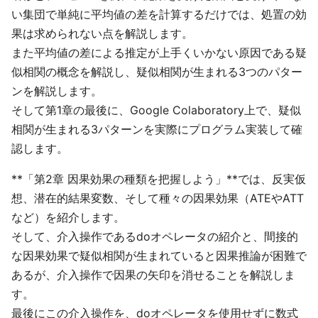
い集団で単純に平均値の差を計算するだけでは、処置の効
果は求められない点を解説します。
また平均値の差による推定が上手くいかない原因である疑
似相関の概念を解説し、疑似相関が生まれる3つのパター
ンを解説します。
そして第1章の最後に、Google Colaboratory上で、疑似
相関が生まれる3パターンを実際にプログラム実装して確
認します。
**「第2章 因果効果の種類を把握しよう」**では、反実仮
想、潜在的結果変数、そして種々の因果効果（ATEやATT
など）を紹介します。
そして、介入操作であるdoオペレータの紹介と、間接的
な因果効果で疑似相関が生まれていると因果推論が困難で
あるが、介入操作で因果の矢印を消せることを解説しま
す。
最後にこの介入操作を、doオペレータを使用せずに数式