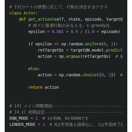
class
Actor
:
def
get_action
(
self
,
state
,
episode
,
targetQN
):
epsilon
=
0.001
+
0.9
/
(
1.0
+
episode
)
if
epsilon
<=
np
.
random
.
uniform
(
0
,
1
):
retTargetQs
=
targetQN
.
model
.
predict
(
sta
action
=
np
.
argmax
(
retTargetQs
)
else
:
action
=
np
.
random
.
choice
([
0
,
1
])
return
action
# [4] メイン関数開始-----------------------------------
DQN_MODE
=
1
LENDER_MODE
=
1