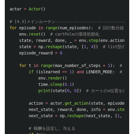
actor
=
Actor
()
for
episode
in
range
(
num_episodes
):
env
.
reset
()
state
,
reward
,
done
,
_
=
env
.
step
(
env
.
action_spa
state
=
np
.
reshape
(
state
,
[
1
,
4
])
episode_reward
=
0
for
t
in
range
(
max_number_of_steps
+
1
):
if 
(
islearned
==
1
)
and
LENDER_MODE
:
env
.
render
()
time
.
sleep
(
0.1
)
print
(
state
[
0
,
0
])
action
=
actor
.
get_action
(
state
,
episode
,
ma
next_state
,
reward
,
done
,
info
=
env
.
step
(
ac
next_state
=
np
.
reshape
(
next_state
,
[
1
,
4
])