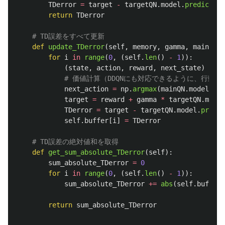
TDerror
=
target
-
targetQN
.
model
.
predict
(
st
return
TDerror
def
update_TDerror
(
self
,
memory
,
gamma
,
mainQN
,
for
i
in
range
(
0
,
(
self
.
len
()
-
1
)):
(
state
,
action
,
reward
,
next_state
)
=
me
next_action
=
np
.
argmax
(
mainQN
.
model
.
pre
target
=
reward
+
gamma
*
targetQN
.
model
TDerror
=
target
-
targetQN
.
model
.
predic
self
.
buffer
[
i
]
=
TDerror
def
get_sum_absolute_TDerror
(
self
):
sum_absolute_TDerror
=
0
for
i
in
range
(
0
,
(
self
.
len
()
-
1
)):
sum_absolute_TDerror
+=
abs
(
self
.
buffer
[
return
sum_absolute_TDerror