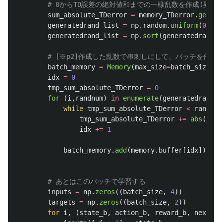
sum_absolute_TDerror
=
memory_TDerror
.
get_su
generatedrand_list
=
np
.
random
.
uniform
(
0
,
su
generatedrand_list
=
np
.
sort
(
generatedrand_l
batch_memory
=
Memory
(
max_size
=
batch_size
)
idx
=
0
tmp_sum_absolute_TDerror
=
0
for 
(
i
,
randnum
)
in
enumerate
(
generatedrand_l
while
tmp_sum_absolute_TDerror
<
randnum
tmp_sum_absolute_TDerror
+=
abs
(
memo
idx
+=
1
batch_memory
.
add
(
memory
.
buffer
[
idx
])
inputs
=
np
.
zeros
((
batch_size
,
4
))
targets
=
np
.
zeros
((
batch_size
,
2
))
for
i
,
(
state_b
,
action_b
,
reward_b
,
next_st