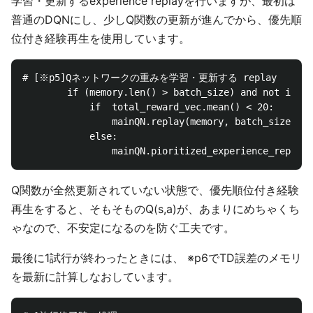
学習・更新するexperience replayを行いますが、最初は
普通のDQNにし、少しQ関数の更新が進んでから、優先順
位付き経験再生を使用しています。
# [※p5]Qネットワークの重みを学習・更新する replay

        if (memory.len() > batch_size) and not islea
            if  total_reward_vec.mean() < 20:

                mainQN.replay(memory, batch_size, ga
            else:

Q関数が全然更新されていない状態で、優先順位付き経験
再生をすると、そもそものQ(s,a)が、あまりにめちゃくち
ゃなので、不安定になるのを防ぐ工夫です。
最後に1試行が終わったときには、 ※p6でTD誤差のメモリ
を最新に計算しなおしています。