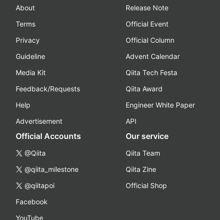
About
Release Note
Terms
Official Event
Privacy
Official Column
Guideline
Advent Calendar
Media Kit
Qiita Tech Festa
Feedback/Requests
Qiita Award
Help
Engineer White Paper
Advertisement
API
Official Accounts
Our service
@Qiita
Qiita Team
@qiita_milestone
Qiita Zine
@qiitapoi
Official Shop
Facebook
YouTube