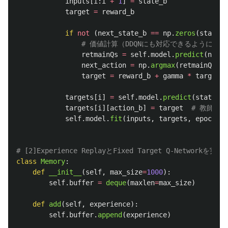
inputs
[
i
:
i
+
1
]
=
state_b
target
=
reward_b
if
not
(
next_state_b
==
np
.
zeros
(
state_b
retmainQs
=
self
.
model
.
predict
(
next_
next_action
=
np
.
argmax
(
retmainQs
)
target
=
reward_b
+
gamma
*
targetQN
targets
[
i
]
=
self
.
model
.
predict
(
state_b
)
targets
[
i
][
action_b
]
=
target
self
.
model
.
fit
(
inputs
,
targets
,
epochs
=
1
class
Memory
:
def
__init__
(
self
,
max_size
=
1000
):
self
.
buffer
=
deque
(
maxlen
=
max_size
)
def
add
(
self
,
experience
):
self
.
buffer
.
append
(
experience
)