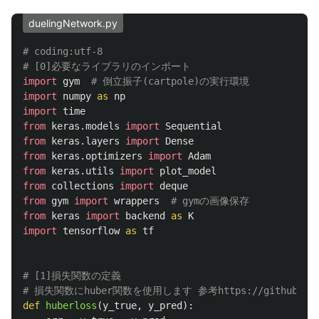
duelingNetwork.py
# coding:utf-8

import
gym
import
numpy
as
np
import
time
from
keras.models
import
Sequential
from
keras.layers
import
Dense
from
keras.optimizers
import
Adam
from
keras.utils
import
plot_model
from
collections
import
deque
from
gym
import
wrappers
from
keras
import
backend
as
K
import
tensorflow
as
tf
# [1]損失関数の定義

def
huberloss
(
y_true
,
y_pred
):