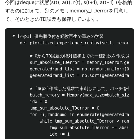
今回はdequeに状態(s(t), a(t), r(t), s(t+1), a(t+1) )を格納
するのに加えて、別のメモリmemory_TDerrorを用意し
て、そのときのTD誤差も保存しています。
 # [※p1] 優先順位付き経験再生で重みの学習

    def pioritized_experience_replay(self, memory, b
        # 0からTD誤差の絶対値和までの一様乱数を作成(昇順に
        sum_absolute_TDerror = memory_TDerror.get_su
        generatedrand_list = np.random.uniform(0, su
        generatedrand_list = np.sort(generatedrand_l
        # [※p2]作成した乱数で串刺しにして、バッチを作成す
        batch_memory = Memory(max_size=batch_size)

        idx = 0

        tmp_sum_absolute_TDerror = 0

        for (i,randnum) in enumerate(generatedrand_l
            while tmp_sum_absolute_TDerror < randnum
                tmp_sum_absolute_TDerror += abs(memo
                idx += 1
