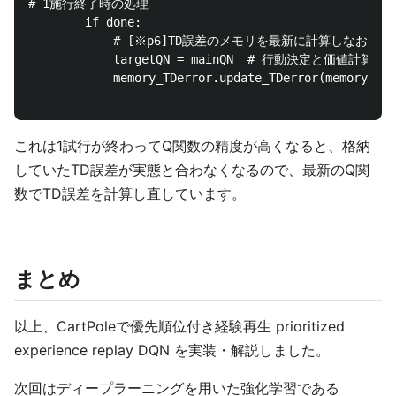
# 1施行終了時の処理

        if done:

            # [※p6]TD誤差のメモリを最新に計算しなおす

            targetQN = mainQN  # 行動決定と価値
            memory_TDerror.update_TDerror(memory, ga
これは1試行が終わってQ関数の精度が高くなると、格納
していたTD誤差が実態と合わなくなるので、最新のQ関
数でTD誤差を計算し直しています。
まとめ
以上、CartPoleで優先順位付き経験再生 prioritized
experience replay DQN を実装・解説しました。
次回はディープラーニングを用いた強化学習である