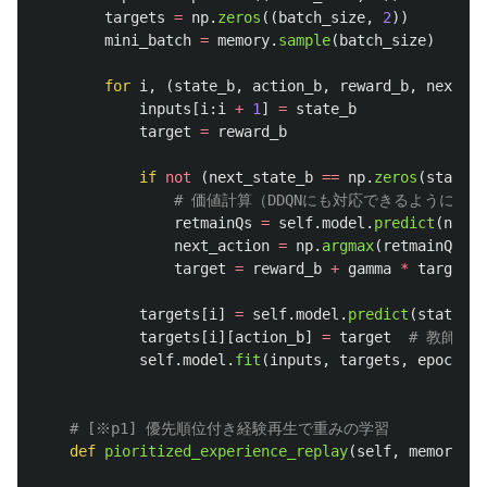
targets
=
np
.
zeros
((
batch_size
,
2
))
mini_batch
=
memory
.
sample
(
batch_size
)
for
i
,
(
state_b
,
action_b
,
reward_b
,
next_st
inputs
[
i
:
i
+
1
]
=
state_b
target
=
reward_b
if
not
(
next_state_b
==
np
.
zeros
(
state_b
retmainQs
=
self
.
model
.
predict
(
next_
next_action
=
np
.
argmax
(
retmainQs
)
target
=
reward_b
+
gamma
*
targetQN
targets
[
i
]
=
self
.
model
.
predict
(
state_b
)
targets
[
i
][
action_b
]
=
target
self
.
model
.
fit
(
inputs
,
targets
,
epochs
=
1
def
pioritized_experience_replay
(
self
,
memory
,
b