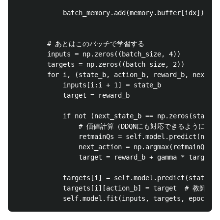
            batch_memory.add(memory.buffer[idx])

        # あとはこのバッチで学習する

        inputs = np.zeros((batch_size, 4))

        targets = np.zeros((batch_size, 2))

        for i, (state_b, action_b, reward_b, next_st
            inputs[i:i + 1] = state_b

            target = reward_b

            if not (next_state_b == np.zeros(state_b
                # 価値計算（DDQNにも対応できるよ
                retmainQs = self.model.predict(next_
                next_action = np.argmax(retma
                target = reward_b + gamma * targetQN
            targets[i] = self.model.predict(sta
            targets[i][action_b] = target  # 教師信号
