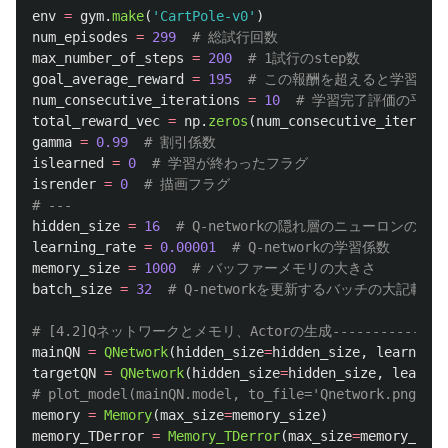
env
=
gym
.
make
(
'
CartPole-v0
'
)
num_episodes
=
299
max_number_of_steps
=
200
goal_average_reward
=
195
num_consecutive_iterations
=
10
total_reward_vec
=
np
.
zeros
(
num_consecutive_iteratio
gamma
=
0.99
islearned
=
0
isrender
=
0
# 描画フラグ

hidden_size
=
16
learning_rate
=
0.00001
memory_size
=
1000
batch_size
=
32
mainQN
=
QNetwork
(
hidden_size
=
hidden_size
,
learning_
targetQN
=
QNetwork
(
hidden_size
=
hidden_size
,
learnin
memory
=
Memory
(
max_size
=
memory_size
)
memory_TDerror
=
Memory_TDerror
(
max_size
=
memory_size