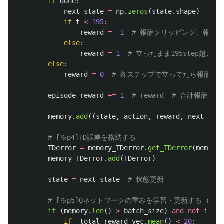
if
done
:
next_state
=
np
.
zeros
(
state
.
shape
)
if
t
<
195
:
reward
=
-
1
else
:
reward
=
1
else
:
reward
=
0
episode_reward
+=
1
memory
.
add
((
state
,
action
,
reward
,
next_stat
TDerror
=
memory_TDerror
.
get_TDerror
(
memory
,
memory_TDerror
.
add
(
TDerror
)
state
=
next_state
if 
(
memory
.
len
()
>
batch_size
)
and
not
islea
if
total_reward_vec
.
mean
()
<
20
: