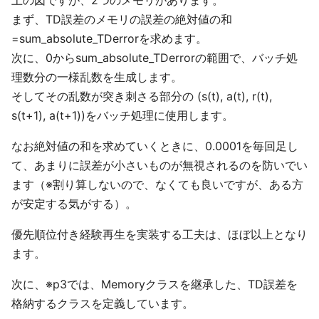
まず、TD誤差のメモリの誤差の絶対値の和
=sum_absolute_TDerrorを求めます。
次に、0からsum_absolute_TDerrorの範囲で、バッチ処
理数分の一様乱数を生成します。
そしてその乱数が突き刺さる部分の (s(t), a(t), r(t),
s(t+1), a(t+1))をバッチ処理に使用します。
なお絶対値の和を求めていくときに、0.0001を毎回足し
て、あまりに誤差が小さいものが無視されるのを防いでい
ます（※割り算しないので、なくても良いですが、ある方
が安定する気がする）。
優先順位付き経験再生を実装する工夫は、ほぼ以上となり
ます。
次に、※p3では、Memoryクラスを継承した、TD誤差を
格納するクラスを定義しています。