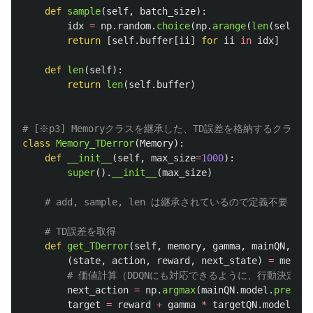
def
sample
(
self
,
batch_size
):
idx
=
np
.
random
.
choice
(
np
.
arange
(
len
(
self
.
bu
return
[
self
.
buffer
[
ii
]
for
ii
in
idx
]
def
len
(
self
):
return
len
(
self
.
buffer
)
class
Memory_TDerror
(
Memory
):
def
__init__
(
self
,
max_size
=
1000
):
super
().
__init__
(
max_size
)
def
get_TDerror
(
self
,
memory
,
gamma
,
mainQN
,
tar
(
state
,
action
,
reward
,
next_state
)
=
memory
next_action
=
np
.
argmax
(
mainQN
.
model
.
predict
target
=
reward
+
gamma
*
targetQN
.
model
.
pre