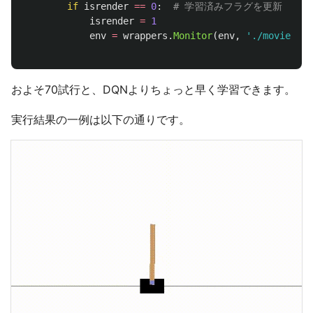
if
isrender
==
0
:
isrender
=
1
env
=
wrappers
.
Monitor
(
env
,
'
./movie/car
およそ70試行と、DQNよりちょっと早く学習できます。
実行結果の一例は以下の通りです。