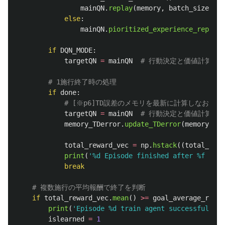
mainQN
.
replay
(
memory
,
batch_size
,
ga
else
:
mainQN
.
pioritized_experience_replay
(
if
DQN_MODE
:
targetQN
=
mainQN
if
done
:
targetQN
=
mainQN
memory_TDerror
.
update_TDerror
(
memory
,
ga
total_reward_vec
=
np
.
hstack
((
total_rewa
print
(
'
%d Episode finished after %f time
break
if
total_reward_vec
.
mean
()
>=
goal_average_rewar
print
(
'
Episode %d train agent successfuly!
'
islearned
=
1