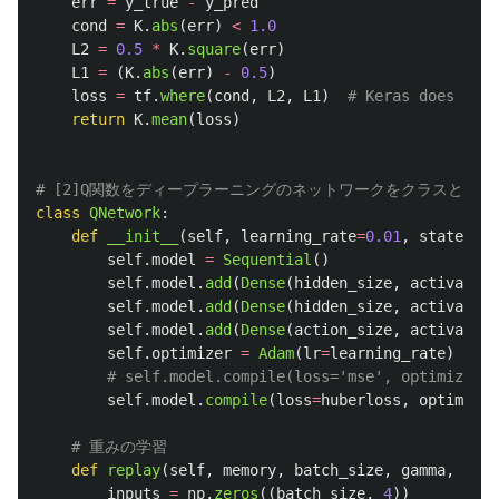
err
=
y_true
-
y_pred
cond
=
K
.
abs
(
err
)
<
1.0
L2
=
0.5
*
K
.
square
(
err
)
L1
=
(
K
.
abs
(
err
)
-
0.5
)
loss
=
tf
.
where
(
cond
,
L2
,
L1
)
return
K
.
mean
(
loss
)
class
QNetwork
:
def
__init__
(
self
,
learning_rate
=
0.01
,
state_siz
self
.
model
=
Sequential
()
self
.
model
.
add
(
Dense
(
hidden_size
,
activation
self
.
model
.
add
(
Dense
(
hidden_size
,
activation
self
.
model
.
add
(
Dense
(
action_size
,
activation
self
.
optimizer
=
Adam
(
lr
=
learning_rate
)
self
.
model
.
compile
(
loss
=
huberloss
,
optimizer
def
replay
(
self
,
memory
,
batch_size
,
gamma
,
targ
inputs
=
np
.
zeros
((
batch_size
,
4
))