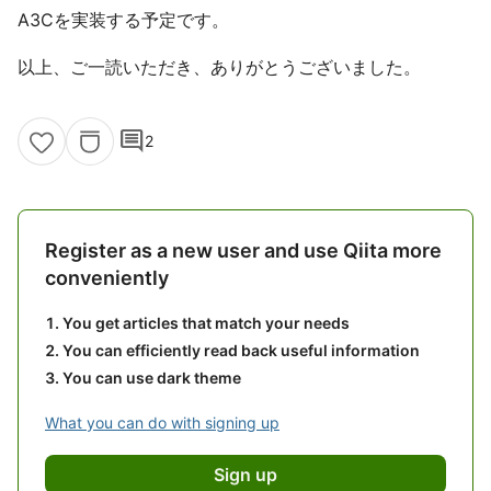
A3Cを実装する予定です。
以上、ご一読いただき、ありがとうございました。
comment
2
Register as a new user and use Qiita more
conveniently
You get articles that match your needs
You can efficiently read back useful information
You can use dark theme
What you can do with signing up
Sign up