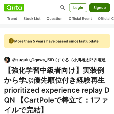
search
Login
Signup
Trend
Stock List
Question
Official Event
Official
info
More than 5 years have passed since last update.
@
sugulu_Ogawa_ISID
(
すぐる（小川雄太郎@電通国際情報サービスISID）
【強化学習中級者向け】実装例
から学ぶ優先順位付き経験再生
prioritized experience replay D
QN 【CartPoleで棒立て：1ファ
イルで完結】