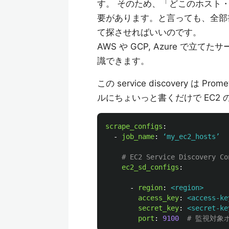
す。 そのため、「どこのホスト・ポ
要があります。と言っても、全部
て探させればいいのです。
AWS や GCP, Azure で立
識できます。
この service discovery 
ルにちょいっと書くだけで EC2
scrape_configs
:
-
job_name
:
‘my_ec2_hosts’
# EC2 Service Discovery Co
ec2_sd_configs
:
-
region
:
<region>
access_key
:
<access-ke
secret_key
:
<secret-ke
port
:
9100
# 監視対象