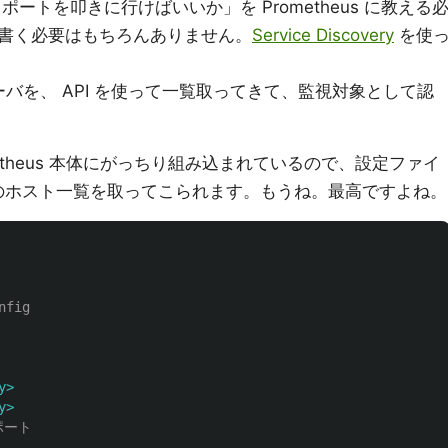
ートを叩きに行けばいいか」を Prometheus に教える
書く必要はもちろんありません。
Service Discovery
を使
てたサーバを、 API を使って一覧取ってきて、監視対象として認
は Prometheus 本体にがっちり組み込まれているので、設定ファイ
 のホスト一覧を取ってこられます。もうね。最高ですよね。
nfig
y>
y>
ポート