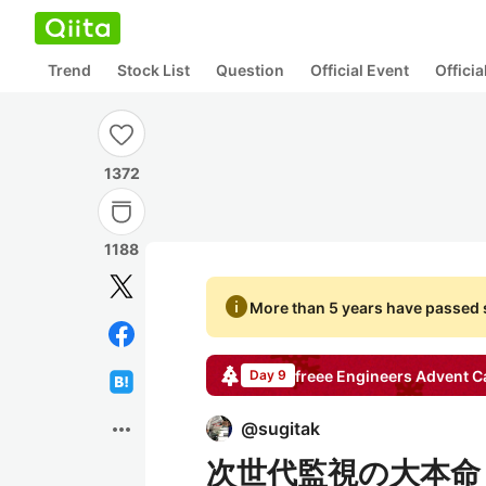
Trend
Stock List
Question
Official Event
Offici
1372
1188
info
More than 5 years have passed s
freee Engineers
Advent C
Day 9
more_horiz
@
sugitak
次世代監視の大本命！ 