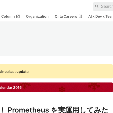
search
open_in_new
open_in_new
al Column
Organization
Qiita Careers
AI x Dev x Tea
ince last update.
alendar
2016
Prometheus を実運用してみた