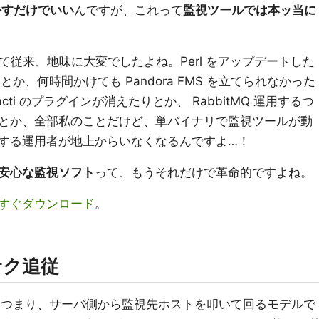
動かすだけでいい
んですが、これって
監視ツールでは本ッ当に
て従来、地味に大変でしたよね。Perl をアップデートした
か、何時間かけても Pandora FMS を立てられなかった
 Cacti のプラグインが消えたりとか、 RabbitMQ 運用するつ
とか、全部私のことだけど、単バイナリで監視ツールが動
する運用者が地上からいなくなるんですよ…！
安心な監視ソフト
って、もうそれだけで革命的ですよね。
、今すぐダウンロード
。
クサク追従
型監視です。つまり、サーバ側から監視先ホストを叩いて回るモデルで