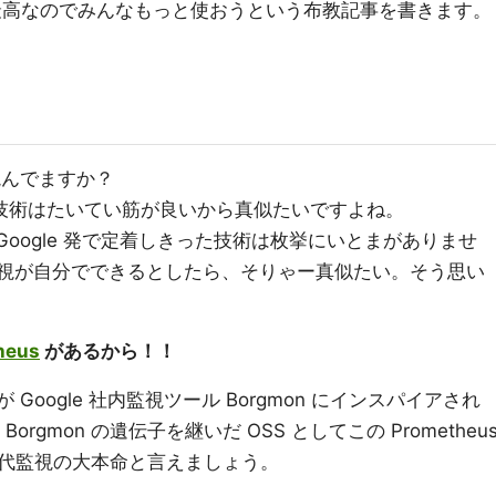
監視が最高なのでみんなもっと使おうという布教記事を書きます。
本、読んでますか？
いる技術はたいてい筋が良いから真似たいですよね。
 とか、Google 発で定着しきった技術は枚挙にいとまがありませ
式の監視が自分でできるとしたら、そりゃー真似たい。そう思い
heus
があるから！！
出身者が Google 社内監視ツール Borgmon にインスパイアされ
rgmon の遺伝子を継いだ OSS としてこの Prometheu
代監視の大本命と言えましょう。