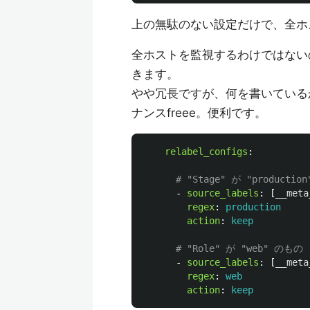
上の無駄のない設定だけで、全ホ
全ホストを監視するわけではない
きます。
やや冗長ですが、何を書いている
ナンスfreee。便利です。
relabel_configs
:
# "Stage" が "producti
-
source_labels
:
[
__meta
regex
:
production
action
:
keep
# "Role" が "web" のもの
-
source_labels
:
[
__meta
regex
:
web
action
:
keep