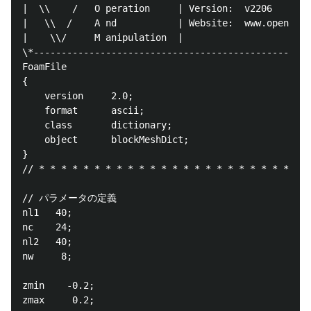
|  \\    /   O peration     | Version:  v2206       
|   \\  /    A nd           | Website:  www.openfoam
|    \\/     M anipulation  |                       
\*--------------------------------------------------
FoamFile

{

    version     2.0;

    format      ascii;

    class       dictionary;

    object      blockMeshDict;

}

// * * * * * * * * * * * * * * * * * * * * * * * * *
// パラメータの定義

nl1   40;

nc    24;

nl2   40;

nw     8;

zmin    -0.2;

zmax     0.2;
