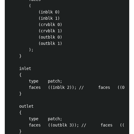
        (

            (inblk 0)

            (inblk 1)

            (crvblk 0)

            (crvblk 1)

            (outblk 0)

            (outblk 1)

        );

    }

    inlet

    {

        type    patch;

        faces   ((inblk 2)); //      faces   ((0 4 1
    }

    outlet

    {

        type    patch;

        faces   ((outblk 3)); //      faces   ((7 3 
    }
