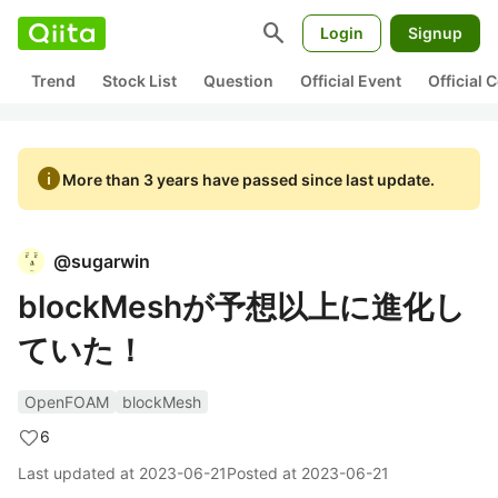
search
Login
Signup
Trend
Stock List
Question
Official Event
Official
info
More than 3 years have passed since last update.
@
sugarwin
blockMeshが予想以上に進化し
ていた！
OpenFOAM
blockMesh
6
Last updated at
2023-06-21
Posted at
2023-06-21