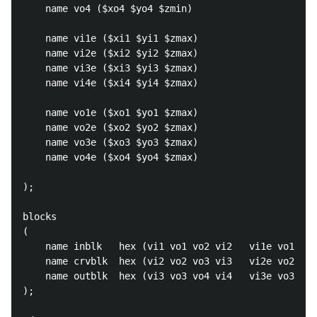
    name vo4 ($xo4 $yo4 $zmin)

    name vi1e ($xi1 $yi1 $zmax)

    name vi2e ($xi2 $yi2 $zmax)

    name vi3e ($xi3 $yi3 $zmax)

    name vi4e ($xi4 $yi4 $zmax)

    name vo1e ($xo1 $yo1 $zmax)

    name vo2e ($xo2 $yo2 $zmax)

    name vo3e ($xo3 $yo3 $zmax)

    name vo4e ($xo4 $yo4 $zmax)

);

blocks

(

    name inblk   hex (vi1 vo1 vo2 vi2   vi1e vo1e vo
    name crvblk  hex (vi2 vo2 vo3 vi3   vi2e vo2e vo
    name outblk  hex (vi3 vo3 vo4 vi4   vi3e vo3e vo
);
