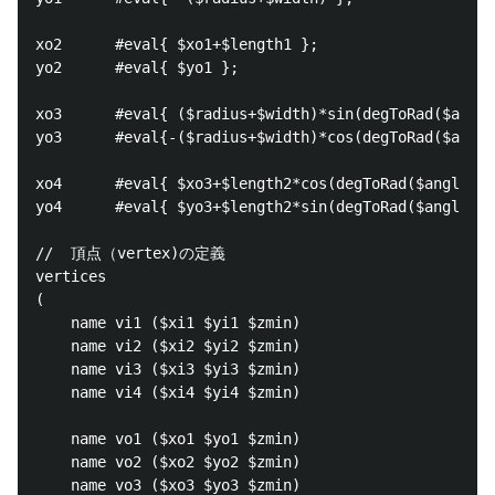
xo2      #eval{ $xo1+$length1 };

yo2      #eval{ $yo1 };

xo3      #eval{ ($radius+$width)*sin(degToRad($angle
yo3      #eval{-($radius+$width)*cos(degToRad($angle
xo4      #eval{ $xo3+$length2*cos(degToRad($angle)) 
yo4      #eval{ $yo3+$length2*sin(degToRad($angle)) 
//  頂点（vertex)の定義

vertices

(

    name vi1 ($xi1 $yi1 $zmin)

    name vi2 ($xi2 $yi2 $zmin)

    name vi3 ($xi3 $yi3 $zmin)

    name vi4 ($xi4 $yi4 $zmin)

    name vo1 ($xo1 $yo1 $zmin)

    name vo2 ($xo2 $yo2 $zmin)

    name vo3 ($xo3 $yo3 $zmin)
