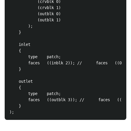
            (crvblk 0)

            (crvblk 1)

            (outblk 0)

            (outblk 1)

        );

    }

    inlet

    {

        type    patch;

        faces   ((inblk 2)); //      faces   ((0 4 1
    }

    outlet

    {

        type    patch;

        faces   ((outblk 3)); //      faces   ((7 3 
    }
