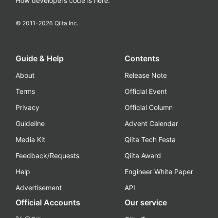
How developers code is here.
© 2011-
2026
Qiita Inc.
Guide & Help
Contents
About
Release Note
Terms
Official Event
Privacy
Official Column
Guideline
Advent Calendar
Media Kit
Qiita Tech Festa
Feedback/Requests
Qiita Award
Help
Engineer White Paper
Advertisement
API
Official Accounts
Our service