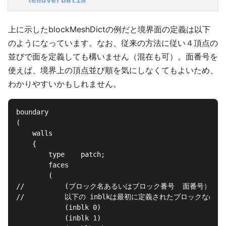
上に示したblockMeshDictの例だと境界面の定義は以下
のようになっています。なお、従来の方法に従い４頂点の
並びで面を定義しても構いません（混在も可）。面番号を
使えば、境界上の頂点並び順を気にしなくてもよいため、
わかりやすいかもしれません。
boundary

(

    walls

    {

        type    patch;

        faces

        (

//          (ブロック名あるいはブロック番号  面番号）

//          以下の inblkは最初に定義されたブロックなの
            (inblk 0)

            (inblk 1)
