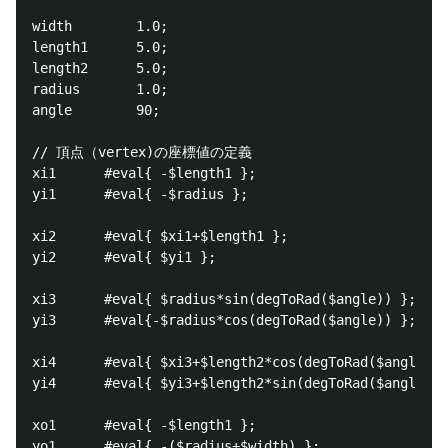
width        1.0;

length1      5.0;

length2      5.0;

radius       1.0;

angle        90;

// 頂点（vertex)の座標値の定義

xi1      #eval{ -$length1 };

yi1      #eval{ -$radius };

xi2      #eval{ $xi1+$length1 };

yi2      #eval{ $yi1 };

xi3      #eval{ $radius*sin(degToRad($angle)) };

yi3      #eval{-$radius*cos(degToRad($angle)) };

xi4      #eval{ $xi3+$length2*cos(degToRad($angle)) 
yi4      #eval{ $yi3+$length2*sin(degToRad($angle)) 
xo1      #eval{ -$length1 };

yo1      #eval{ -($radius+$width) };
