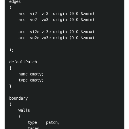
edges

(

    arc  vi2  vi3  origin (0 0 $zmin)

    arc  vo2  vo3  origin (0 0 $zmin)

    arc  vi2e vi3e origin (0 0 $zmax)

    arc  vo2e vo3e origin (0 0 $zmax)

);

defaultPatch

{

    name empty;

    type empty;

}

boundary

(

    walls

    {

        type    patch;

        faces
