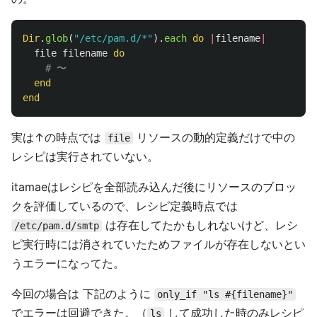
Dir
.
glob
(
"/etc/pam.d/*"
).
each
do
|
filename
|
file
filename
do
# 〜
end
end
実は↑の時点では
リソースの動的定義だけで中の
file
レシピは実行されていない。
itamaeはレシピを全部読み込んだ後にリソースのブロッ
クを評価しているので、レシピ定義時点では
は存在してたかもしれないけど、レシ
/etc/pam.d/smtp
ピ実行時には消されていたためファイルが存在しないとい
うエラーになってた。
今回の場合は 下記のように
only_if "ls #{filename}"
でエラーは回避できた。（
して成功した時のみレシピ
ls