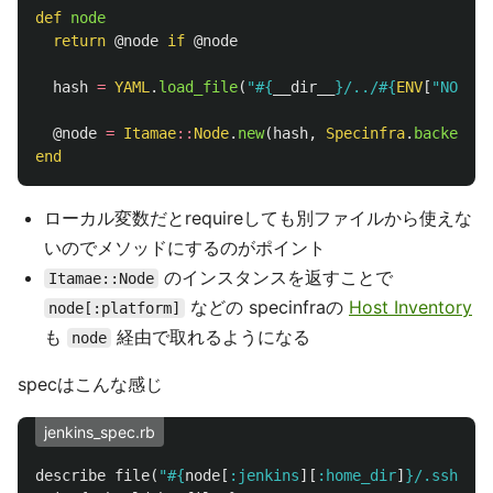
def
node
return
@node
if
@node
hash
=
YAML
.
load_file
(
"
#{
__dir__
}
/../
#{
ENV
[
"NODE"
]
@node
=
Itamae
::
Node
.
new
(
hash
,
Specinfra
.
backend
)
end
ローカル変数だとrequireしても別ファイルから使えな
いのでメソッドにするのがポイント
のインスタンスを返すことで
Itamae::Node
などの specinfraの
Host Inventory
node[:platform]
も
経由で取れるようになる
node
specはこんな感じ
jenkins_spec.rb
describe
file
(
"
#{
node
[
:jenkins
][
:home_dir
]
}
/.ssh/id_