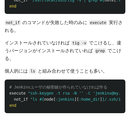
not_if
"/usr/local/bin/tig -v | grep 
#{
note
[
:tig
][
end
のコマンドが失敗した時のみに
実行さ
not_if
execute
れる。
インストールされていなければ
でこけるし、違
tig -v
うバージョンがインストールされていれば
でこけ
grep
る。
個人的には
と組み合わせて使うことも多い。
ls
# Jenkinsユーザの秘密鍵が作られていなければ作る
execute
"ssh-keygen -t rsa -N '' -C 'jenkins@my.serv
not_if
"ls 
#{
node
[
:jenkins
][
:home_dir
]
}
/.ssh/id_rs
end