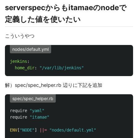
serverspecからもitamaeのnodeで
定義した値を使いたい
こういうやつ
nodes/default.yml
jenkins
:
home_dir
:
"
/var/lib/jenkins"
解）spec/spec_helper.rb 辺りに下記を追加
spec/spec_helper.rb
require
"yaml"
require
"itamae"
ENV
[
"NODE"
]
||=
"nodes/default.yml"