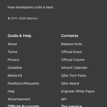
How developers code is here.
© 2011-
2026
Qiita Inc.
Guide & Help
Contents
About
Release Note
Terms
Official Event
Privacy
Official Column
Guideline
Advent Calendar
Media Kit
Qiita Tech Festa
Feedback/Requests
Qiita Award
Help
Engineer White Paper
Advertisement
API
Official Accounts
Our service