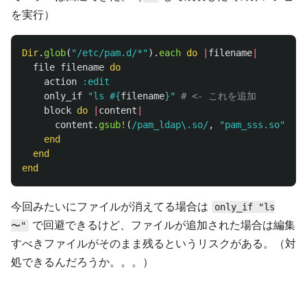
を実行）
Dir
.
glob
(
"/etc/pam.d/*"
).
each
do
|
filename
|
file
filename
do
action
:edit
only_if
"ls 
#{
filename
}
"
# <- これを追加
block
do
|
content
|
content
.
gsub!
(
/pam_ldap\.so/
,
"pam_sss.so"
)
end
end
end
今回みたいにファイルが消えてる場合は
only_if "ls
で回避できるけど、ファイルが追加された場合は編集
〜"
すべきファイルがそのまま残るというリスクがある。（対
処できるんだろうか。。。）