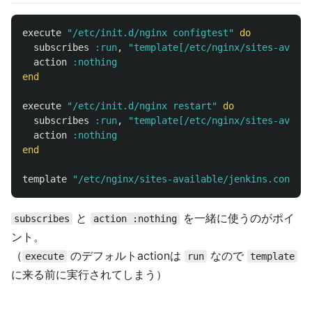
execute
"/etc/init.d/nginx configtest"
do
subscribes
:run
,
"template[/etc/nginx/sites-availa
action
:nothing
end
execute
"/etc/init.d/nginx restart"
do
subscribes
:run
,
"template[/etc/nginx/sites-availa
action
:nothing
end
template
"/etc/nginx/sites-available/jenkins.conf"
と
を一緒に使うのがポイ
subscribes
action :nothing
ント。
（
のデフォルトactionは
なので
execute
run
template
に来る前に実行されてしまう）