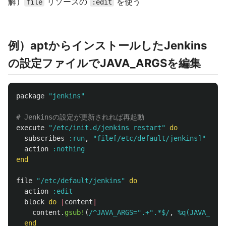
解）
リソースの
を使う
file
:edit
例）aptからインストールしたJenkins
の設定ファイルでJAVA_ARGSを編集
package
"jenkins"
# Jenkinsの設定が更新されれば再起動
execute
"/etc/init.d/jenkins restart"
do
subscribes
:run
,
"file[/etc/default/jenkins]"
action
:nothing
end
file
"/etc/default/jenkins"
do
action
:edit
block
do
|
content
|
content
.
gsub!
(
/^JAVA_ARGS=".+".*$/
,
%q(JAVA_ARGS
end