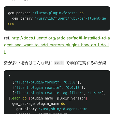
gem_package
"fluent-plugin-forest"
do
gem_binary
"/usr/lib/fluent/ruby/bin/fluent-gem"
end
ref.
http://docs.fluentd.org/articles/faq#i-installed-td-a
gent-and-want-to-add-custom-plugins-how-do-i-do-i
t
数が多い場合はこんな風に
で動的定義するのが楽
each
[
[
"fluent-plugin-forest"
,
"0.3.0"
],
[
"fluent-plugin-rewrite"
,
"0.0.13"
],
[
"fluent-plugin-rewrite-tag-filter"
,
"1.5.4"
],
].
each
do
|
plugin_name
,
plugin_version
|
gem_package
plugin_name
do
gem_binary
"/usr/sbin/td-agent-gem"