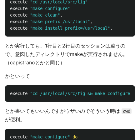
execute
"cd /usr/local/src/tig"
execute
"make configure"
execute
"make clean"
,
execute
"make prefix=/usr/local"
,
execute
"make install prefix=/usr/local"
,
とか実行しても、1行目と2行目のセッションは違うの
で、意図したディレクトリでmakeが実行されません。
（capistranoとかと同じ）
かといって
execute
"cd /usr/local/src/tig && make configure"
とか書いてもいいんですがウザいのでそういう時は
cwd
が便利。
execute
"make configure"
do