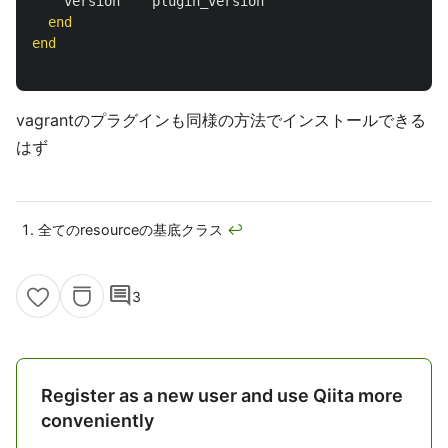
version
plugin_version
end
end
vagrantのプラグインも同様の方法でインストールできる
はず
全てのresourceの基底クラス
↩
comment
3
Register as a new user and use Qiita more
conveniently