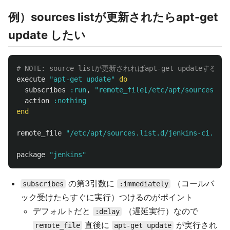
例）sources listが更新されたらapt-get
update したい
# NOTE: source listが更新されればapt-get updateする
execute
"apt-get update"
do
subscribes
:run
,
"remote_file[/etc/apt/sources.lis
action
:nothing
end
remote_file
"/etc/apt/sources.list.d/jenkins-ci.list
package
"jenkins"
の第3引数に
（コールバ
subscribes
:immediately
ック受けたらすぐに実行）つけるのがポイント
デフォルトだと
（遅延実行）なので
:delay
直後に
が実行され
remote_file
apt-get update