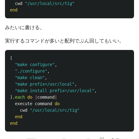
cwd
"/usr/local/src/tig"
end
みたいに書ける。
実行するコマンドが多いと配列でぶん回してもいい。
[
"make configure"
,
"./configure"
,
"make clean"
,
"make prefix=/usr/local"
,
"make install prefix=/usr/local"
,
].
each
do
|
command
|
execute
command
do
cwd
"/usr/local/src/tig"
end
end