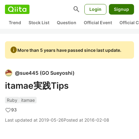
search
Login
Signup
Trend
Stock List
Question
Official Event
Official
info
More than 5 years have passed since last update.
@
sue445
(
GO Sueyoshi
)
itamae実践Tips
Ruby
itamae
93
Last updated at
2019-05-26
Posted at
2016-02-08