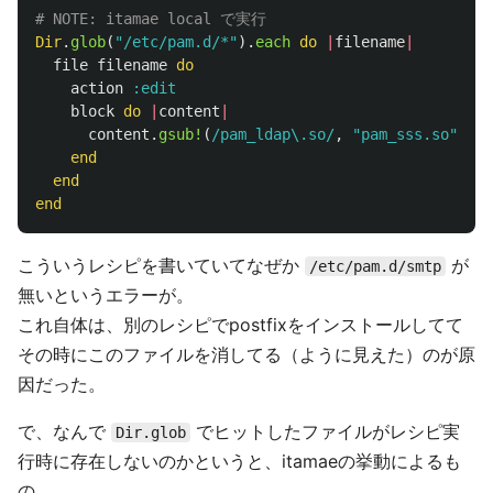
# NOTE: itamae local で実行
Dir
.
glob
(
"/etc/pam.d/*"
).
each
do
|
filename
|
file
filename
do
action
:edit
block
do
|
content
|
content
.
gsub!
(
/pam_ldap\.so/
,
"pam_sss.so"
)
end
end
end
こういうレシピを書いていてなぜか
が
/etc/pam.d/smtp
無いというエラーが。
これ自体は、別のレシピでpostfixをインストールしてて
その時にこのファイルを消してる（ように見えた）のが原
因だった。
で、なんで
でヒットしたファイルがレシピ実
Dir.glob
行時に存在しないのかというと、itamaeの挙動によるも
の。