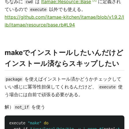
1
ちなみに
は
Itamae::Resource::Base
に定義され
cwd
ているので
以外でも使える。
execute
https://github.com/itamae-kitchen/itamae/blob/v1.9.2/l
ib/itamae/resource/base.rb#L94
makeでインストールしたいんだけど
インストール済ならスキップしたい
を使えばインストール済かどうかチェックして
package
いい感じに冪等性担保してくれるんだけど、
使
execute
う場合には自前で頑張る必要がある。
解）
を使う
not_if
execute
"make"
do