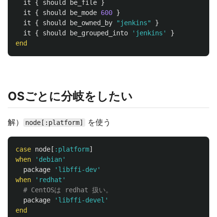
it
{
should
be_file
}
it
{
should
be_mode
600
}
it
{
should
be_owned_by
"jenkins"
}
it
{
should
be_grouped_into
'jenkins'
}
end
OSごとに分岐をしたい
解）
を使う
node[:platform]
case
node
[
:platform
]
when
'debian'
package
'libffi-dev'
when
'redhat'
# CentOSは redhat 扱い。
package
'libffi-devel'
end