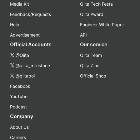
Media Kit
Qiita Tech Festa
Feedback/Requests
Qiita Award
Help
Engineer White Paper
Advertisement
API
Official Accounts
Our service
@Qiita
Qiita Team
@qiita_milestone
Qiita Zine
@qiitapoi
Official Shop
Facebook
YouTube
Podcast
Company
About Us
Careers