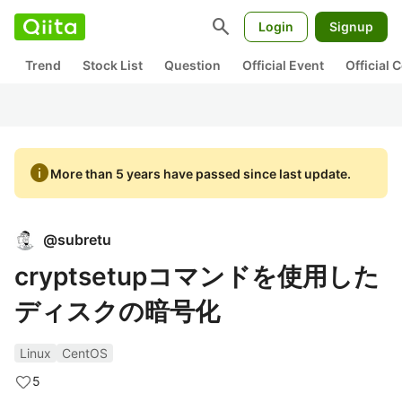
search
Login
Signup
Trend
Stock List
Question
Official Event
Official
info
More than 5 years have passed since last update.
@
subretu
cryptsetupコマンドを使用した
ディスクの暗号化
Linux
CentOS
5