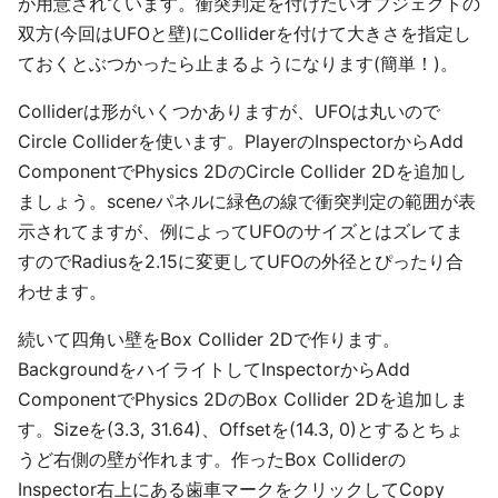
が用意されています。衝突判定を付けたいオブジェクトの
双方(今回はUFOと壁)にColliderを付けて大きさを指定し
ておくとぶつかったら止まるようになります(簡単！)。
Colliderは形がいくつかありますが、UFOは丸いので
Circle Colliderを使います。PlayerのInspectorからAdd
ComponentでPhysics 2DのCircle Collider 2Dを追加し
ましょう。sceneパネルに緑色の線で衝突判定の範囲が表
示されてますが、例によってUFOのサイズとはズレてま
すのでRadiusを2.15に変更してUFOの外径とぴったり合
わせます。
続いて四角い壁をBox Collider 2Dで作ります。
BackgroundをハイライトしてInspectorからAdd
ComponentでPhysics 2DのBox Collider 2Dを追加しま
す。Sizeを(3.3, 31.64)、Offsetを(14.3, 0)とするとちょ
うど右側の壁が作れます。作ったBox Colliderの
Inspector右上にある歯車マークをクリックしてCopy