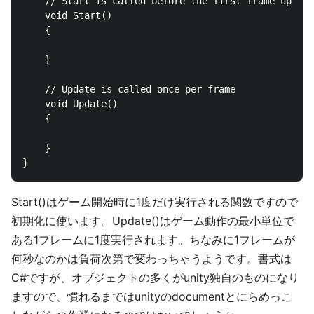
    // Start is called before the first frame update

    void Start()

    {

    }

    // Update is called once per frame

    void Update()

    {

    }

Start()はゲーム開始時に1度だけ実行される関数ですので
初期化に使います。Update()はゲーム動作の最小単位で
ある1フレームに1度実行されます。ちなみに1フレームが
何秒なのかは負荷次第で変わっちゃうようです。書式は
C#ですが、オブジェクトの多くがunity独自のものになり
ますので、慣れるまではunityのdocumentとにらめっこ