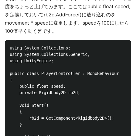
度をちょっと上げてみます。ここではpublic float speed;
を定義しておいてrb2d.AddForce()に放り込むのを
movement * speedに変更します。speedを100にしたら
100倍早く動く筈です。
using System.Collections;

using System.Collections.Generic;

using UnityEngine;

public class PlayerController : MonoBehaviour

{

    public float speed;

    private Rigidbody2D rb2d;

    void Start()

    {

        rb2d = GetComponent<Rigidbody2D>();

    }
