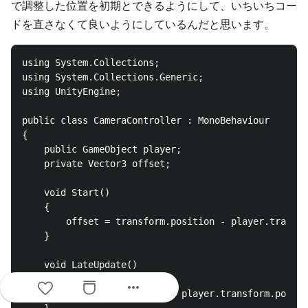
で調整した位置を初期とできるようにして、いちいちコー
ドを直さなくて良いようにしているんだと思います。
using System.Collections;

using System.Collections.Generic;

using UnityEngine;

public class CameraController : MonoBehaviour

{

    public GameObject player;

    private Vector3 offset;

    void Start()

    {

        offset = transform.position - player.transfo
    }

    void LateUpdate()

    {

more_horiz
        transform.position = player.transform.positi