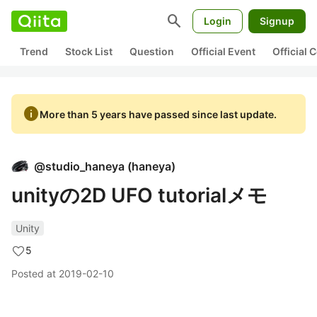
search
Login
Signup
Trend
Stock List
Question
Official Event
Official
info
More than 5 years have passed since last update.
@
studio_haneya
(
haneya
)
unityの2D UFO tutorialメモ
Unity
5
Posted at
2019-02-10