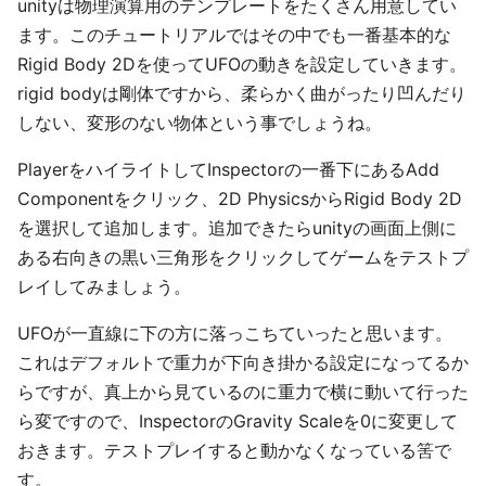
unityは物理演算用のテンプレートをたくさん用意してい
ます。このチュートリアルではその中でも一番基本的な
Rigid Body 2Dを使ってUFOの動きを設定していきます。
rigid bodyは剛体ですから、柔らかく曲がったり凹んだり
しない、変形のない物体という事でしょうね。
PlayerをハイライトしてInspectorの一番下にあるAdd
Componentをクリック、2D PhysicsからRigid Body 2D
を選択して追加します。追加できたらunityの画面上側に
ある右向きの黒い三角形をクリックしてゲームをテストプ
レイしてみましょう。
UFOが一直線に下の方に落っこちていったと思います。
これはデフォルトで重力が下向き掛かる設定になってるか
らですが、真上から見ているのに重力で横に動いて行った
ら変ですので、InspectorのGravity Scaleを0に変更して
おきます。テストプレイすると動かなくなっている筈で
す。